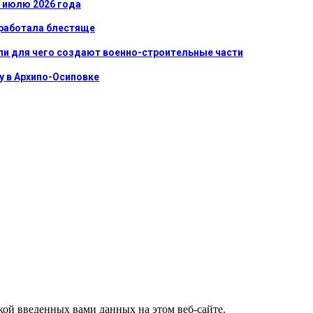
к июлю 2026 года
сработала блестяще
ли для чего создают военно-строительные части
у в Архипо-Осиповке
ткой введенных вами данных на этом веб-сайте.