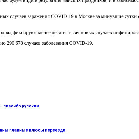
час будем видеть результаты майских праздников, и в зависимос
енных случаев заражения COVID-19 в Москве за минувшие сутки 
 подряд фиксируют менее десяти тысяч новых случаев инфициров
но 290 678 случаев заболевания COVID-19.
 — спасибо русским
званы главные плюсы переезда