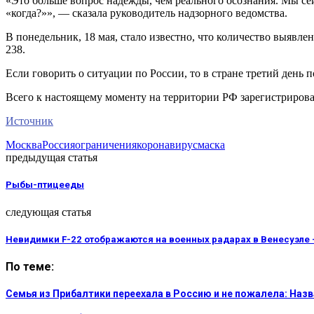
«Это больше вопрос надежды, чем реального осознания. Мы сей
«когда?»», — сказала руководитель надзорного ведомства.
В понедельник, 18 мая, стало известно, что количество выявл
238.
Если говорить о ситуации по России, то в стране третий день
Всего к настоящему моменту на территории РФ зарегистрирова
Источник
Москва
Россия
ограничения
коронавирус
маска
предыдущая статья
Рыбы-птицееды
следующая статья
Невидимки F-22 отображаются на военных радарах в Венесуэле
По теме:
Семья из Прибалтики переехала в Россию и не пожалела: На