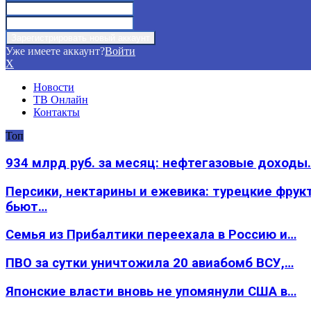
Уже имеете аккаунт?
Войти
X
Новости
ТВ Онлайн
Контакты
Топ
934 млрд руб. за месяц: нефтегазовые доходы
Персики, нектарины и ежевика: турецкие фрук
бьют…
Семья из Прибалтики переехала в Россию и…
ПВО за сутки уничтожила 20 авиабомб ВСУ,…
Японские власти вновь не упомянули США в…