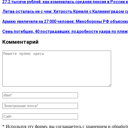
27,2 тысячи рублей: как изменилась средняя пенсия в России 
Литва осталась ни с чем: Хитрость Кремля с Калининградом 
Армию увеличили на 27 000 человек: Минобороны РФ объясни
Семь погибших, 40 пострадавших: подробности удара по пляж
Комментарий
* Используя эту форму, вы соглашаетесь с хранением и обрабо