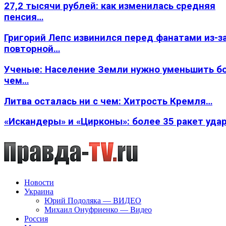
27,2 тысячи рублей: как изменилась средняя
пенсия…
Григорий Лепс извинился перед фанатами из-з
повторной…
Ученые: Население Земли нужно уменьшить б
чем…
Литва осталась ни с чем: Хитрость Кремля…
«Искандеры» и «Цирконы»: более 35 ракет уда
Новости
Украина
Юрий Подоляка — ВИДЕО
Михаил Онуфриенко — Видео
Россия