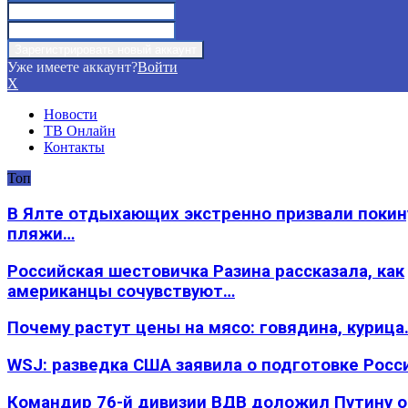
Уже имеете аккаунт?
Войти
X
Новости
ТВ Онлайн
Контакты
Топ
В Ялте отдыхающих экстренно призвали покин
пляжи…
Российская шестовичка Разина рассказала, как
американцы сочувствуют…
Почему растут цены на мясо: говядина, курица
WSJ: разведка США заявила о подготовке Росс
Командир 76-й дивизии ВДВ доложил Путину 