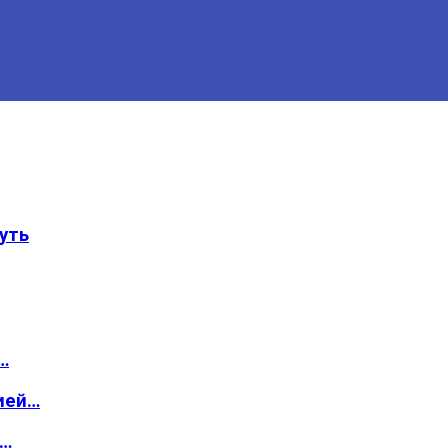
уть
…
ией…
о…