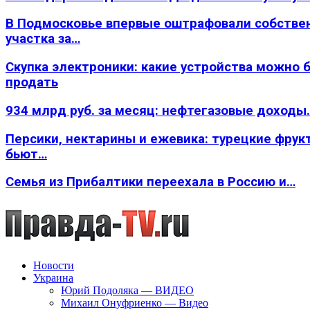
В Подмосковье впервые оштрафовали собстве
участка за…
Скупка электроники: какие устройства можно 
продать
934 млрд руб. за месяц: нефтегазовые доходы
Персики, нектарины и ежевика: турецкие фрук
бьют…
Семья из Прибалтики переехала в Россию и…
Новости
Украина
Юрий Подоляка — ВИДЕО
Михаил Онуфриенко — Видео