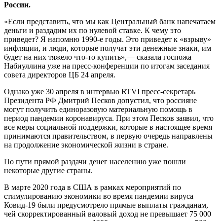
России.
«Если представить, что мы как Центральный банк напечатаем
деньги и раздадим их по нулевой ставке. К чему это
приведет? Я напомню 1990-е годы. Это приведет к «взрыву»
инфляции, и люди, которые получат эти денежные знаки, им
будет на них тяжело что-то купить»,— сказала госпожа
Набиуллина уже на пресс-конференции по итогам заседания
совета директоров ЦБ 24 апреля.
Однако уже 30 апреля в интервью RTVI пресс-секретарь
Президента РФ Дмитрий Песков допустил, что россияне
могут получить единоразовую материальную помощь в
период пандемии коронавируса. При этом Песков заявил, что
все меры социальной поддержки, которые в настоящее время
принимаются правительством, в первую очередь направлены
на продолжение экономической жизни в стране.
По пути прямой раздачи денег населению уже пошли
некоторые другие страны.
В марте 2020 года в США в рамках мероприятий по
стимулированию экономики во время пандемии вируса
Ковид-19 были предусмотрело прямые выплаты гражданам,
чей скорректированный валовый доход не превышает 75 000