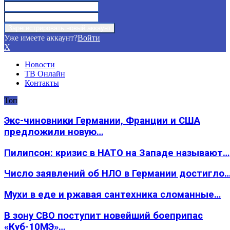
Уже имеете аккаунт?
Войти
X
Новости
ТВ Онлайн
Контакты
Топ
Экс-чиновники Германии, Франции и США
предложили новую…
Пилипсон: кризис в НАТО на Западе называют…
Число заявлений об НЛО в Германии достигло
Мухи в еде и ржавая сантехника сломанные…
В зону СВО поступит новейший боеприпас
«Куб-10МЭ»…