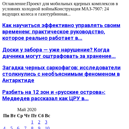
Оглавление:Проект для мобильных ядерных комплексов в
условиях холодной войныКонструкция МАЗ-7907: 24
ведущих колеса и газотурбинная...
Как научиться эффективно управлять своим
временем: практическое руководство,
которое реально работает в...
Доски у забора — уже нарушение? Когда
дачника могут оштрафовать за хранение...
Загадка черных саркофагов: исследователи
столкнулись с необъяснимым феноменом в
Антарктиде
Разбить на 12 зон и «русские острова»:
Медведев рассказал как ЦРУ в...
Май 2020
Пн
Вт
Ср
Чт
Пт
Сб
Вс
1
2
3
4
5
6
7
8
9
10