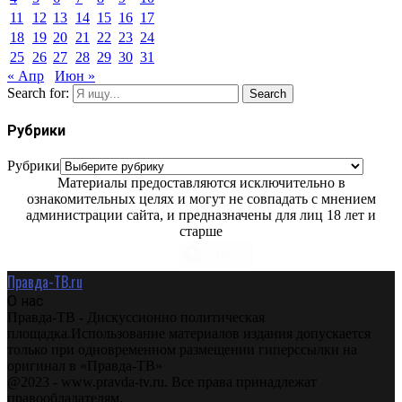
11
12
13
14
15
16
17
18
19
20
21
22
23
24
25
26
27
28
29
30
31
« Апр
Июн »
Search for:
Search
Рубрики
Рубрики
Материалы предоставляются исключительно в
ознакомительных целях и могут не совпадать с мнением
администрации сайта, и предназначены для лиц 18 лет и
старше
Правда-ТВ.ru
О нас
Правда-ТВ - Дискуссионно политическая
площадка.Использование материалов издания допускается
только при одновременном размещении гиперссылки на
оригинал в «Правда-ТВ»
@2023 - www.pravda-tv.ru. Все права принадлежат
правообладателям.