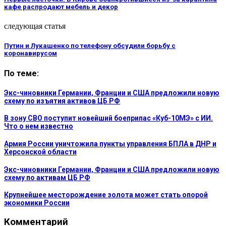
кафе распродают мебель и декор
следующая статья
Путин и Лукашенко по телефону обсудили борьбу с
коронавирусом
По теме:
Экс-чиновники Германии, Франции и США предложили новую
схему по изъятия активов ЦБ РФ
В зону СВО поступит новейший боеприпас «Куб-10МЭ» с ИИ.
Что о нем известно
Армия России уничтожила пункты управления БПЛА в ДНР и
Херсонской области
Экс-чиновники Германии, Франции и США предложили новую
схему по активам ЦБ РФ
Крупнейшее месторождение золота может стать опорой
экономики России
Комментарий