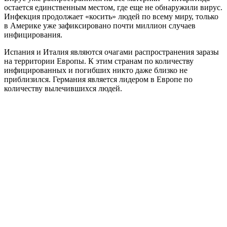
остается единственным местом, где еще не обнаружили вирус.
Испания продолжает бороться с «короной»
Инфекция продолжает «косить» людей по всему миру, только
в Америке уже зафиксировано почти миллион случаев
Коронавирус в мире
инфицирования.
В Италии сжигают тела умерших от коронавируса, кладбища
переполнены
Испания и Италия являются очагами распространения заразы
на территории Европы. К этим странам по количеству
Как в Италии хоронят людей, умерших от коронавируса
инфицированных и погибших никто даже близко не
В Италии действуют запрет на похороны, а тела вывозят в
приблизился. Германия является лидером в Европе по
гробах на кремацию
количеству вылечившихся людей.
В Италии фиксируют спад смертности от коронавируса, а в
России зараженных становится все больше
ФК «Интер» пожертвовал миллион защитных масок
В Италии разработали приложение против распространения
коронавируса
В Бергамо врачи из России и Италии лечат более 30
пациентов с COVID-19
В Италии зафиксировали замедление роста числа жертв
коронавируса
Кризис системы здравоохранения
Италия предупреждает: Европа может не пережить эпидемии
коронавируса