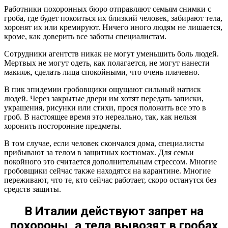
Работники похоронных бюро отправляют семьям снимки с
гроба, где будет покоиться их близкий человек, забирают тела,
хоронят их или кремируют. Ничего иного людям не лишается,
кроме, как доверить все заботы специалистам.
Сотрудники агентств никак не могут уменьшить боль людей.
Мертвых не могут одеть, как полагается, не могут нанести
макияж, сделать лица спокойными, что очень плачевно.
В пик эпидемии гробовщики ощущают сильный натиск
людей. Через закрытые двери им хотят передать записки,
украшения, рисунки или стихи, прося положить все это в
гроб. В настоящее время это нереально, так, как нельзя
хоронить посторонние предметы.
В том случае, если человек скончался дома, специалисты
прибывают за телом в защитных костюмах. Для семьи
покойного это считается дополнительным стрессом. Многие
гробовщики сейчас также находятся на карантине. Многие
переживают, что те, кто сейчас работает, скоро останутся без
средств защиты.
В Италии действуют запрет на
похороны, а тела вывозят в гробах