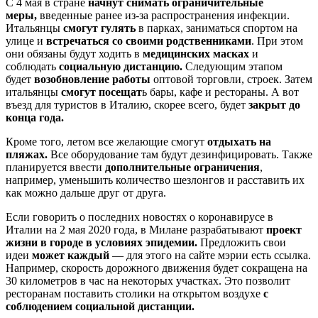
С 4 мая в стране
начнут снимать ограничительные
меры,
введенные ранее из-за распространения инфекции.
Итальянцы
смогут гулять
в парках, заниматься спортом на
улице и
встречаться со своими родственниками
. При этом
они обязаны будут ходить в
медицинских масках
и
соблюдать
социальную дистанцию.
Следующим этапом
будет
возобновление работы
оптовой торговли, строек. Затем
итальянцы
смогут посещат
ь бары, кафе и рестораны. А вот
въезд для туристов в Италию, скорее всего, будет
закрыт до
конца года.
Кроме того, летом все желающие смогут
отдыхать на
пляжах.
Все оборудование там будут дезинфицировать. Также
планируется ввести
дополнительные ограничения
,
например, уменьшить количество шезлонгов и расставить их
как можно дальше друг от друга.
Если говорить о последних новостях о коронавирусе в
Италии на 2 мая 2020 года, в
Милане
разрабатывают
проект
жизни в городе в условиях эпидемии.
Предложить свои
идеи
может каждый
— для этого на сайте мэрии есть ссылка.
Например, скорость дорожного движения будет сокращена на
30 километров в час на некоторых участках. Это позволит
ресторанам поставить столики на открытом воздухе
с
соблюдением социальной дистанции.