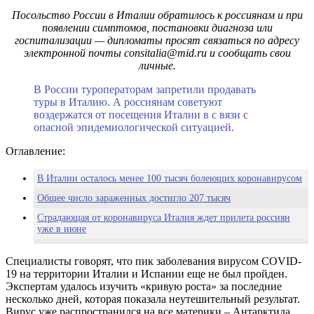
Посольство России в Италии обратилось к россиянам и при
появлении симптомов, постановки диагноза или
госпитализации — дипломаты просят связаться по адресу
электронной почты consitalia@mid.ru и сообщать свои
личные.
В России туроператорам запретили продавать
туры в Италию. А россиянам советуют
воздержатся от посещения Италии в с вязи с
опасной эпидемиологической ситуацией.
Оглавление:
В Италии осталось менее 100 тысяч болеющих коронавирусом
Общее число зараженных достигло 207 тысяч
Страдающая от коронавируса Италия ждет прилета россиян
уже в июне
Благодаря российским военным врачам 40 пациентов
вылечились от COVID-19 в Бергамо.
Специалисты говорят, что пик заболевания вирусом COVID-
19 на территории Италии и Испании еще не был пройден.
Итальянские ученые назвали реальный уровень смертности от
Экспертам удалось изучить «кривую роста» за последние
коронавируса
несколько дней, которая показала неутешительный результат.
Коронавирус в Италии, последние новости
Вирус уже распространился на все материки – Антарктида