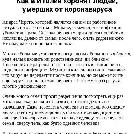
Как в Италии хоронят людей,
умерших от коронавируса
Андреа Черато, который является одним из работников
ритуального агентства в Милане, отмечает, что инфекция
убивает два раза. Сначала человеку приходится погибать в
изоляции, далеко от семьи, после чего, опять рядом никого.
Никому даже попрощаться нельзя.
Многие больные умирают в специальных больничных боксах,
куда нельзя входить ни родственникам, ни близким.
Посещения не разрешают от того, что есть высокие риски
подцепить инфекцию. Медицинские специалисты считают,
что вирус не передается после кончины, но он может жить
еще пару часов на одежде человека. Потому тела сразу же
плотно упаковывают.
Очень много семей просят разрешения посмотреть еще раз,
хоть издалека, на своих близких, но этого делать не
разрешают. Даже переодеть человека в нормальную одежду
нельзя поэтому всех хоронят в стандартной медицинской
одежде. Некоторые агентства кладут одежду, что передают
семьи, сверху тела, как будто одевают человека.
В ситуации, которая сейчас сложилась, все функции семьи и