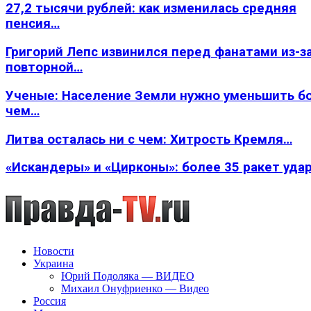
27,2 тысячи рублей: как изменилась средняя
пенсия…
Григорий Лепс извинился перед фанатами из-з
повторной…
Ученые: Население Земли нужно уменьшить б
чем…
Литва осталась ни с чем: Хитрость Кремля…
«Искандеры» и «Цирконы»: более 35 ракет уда
Новости
Украина
Юрий Подоляка — ВИДЕО
Михаил Онуфриенко — Видео
Россия