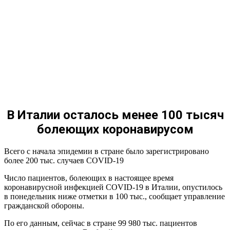
Российский врач в Италии объяснил легкомыслием большое
число жертв вируса
Минздрав Италии объяснил высокую смертность от
коронавируса
Живущая в Италии Алсу Гумерова о ситуации с
коронавирусом: «Думаю, за две недели это не закончится»
«Ждем лета»
В Италии сообщили о 837 умерших от коронавируса за
последние сутки
В Италии осталось менее 100 тысяч
США направят Италии медицинскую помощь на $100 млн
болеющих коронавирусом
Несколько городов в Италии коронавирус обошёл стороной.
Защитила особая кровь или чудо-вода, спасшая начальников
Наполеона
Всего с начала эпидемии в стране было зарегистрировано
более 200 тыс. случаев COVID-19
В Ломбардии поблагодарили военных из РФ за помощь в
борьбе с коронавирусом
Число пациентов, болеющих в настоящее время
США и Италия обошли Китай по числу зараженных
коронавирусной инфекцией COVID-19 в Италии, опустилось
коронавирусом
в понедельник ниже отметки в 100 тыс., сообщает управление
гражданской обороны.
CNN сообщил о выписке Пласидо Доминго из больницы
после коронавируса
По его данным, сейчас в стране 99 980 тыс. пациентов
Стало известно о планах мафии устроить бунты в Италии из-