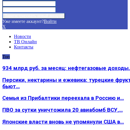
Уже имеете аккаунт?
Войти
X
Новости
ТВ Онлайн
Контакты
Топ
934 млрд руб. за месяц: нефтегазовые доходы
Персики, нектарины и ежевика: турецкие фрук
бьют…
Семья из Прибалтики переехала в Россию и…
ПВО за сутки уничтожила 20 авиабомб ВСУ,…
Японские власти вновь не упомянули США в…