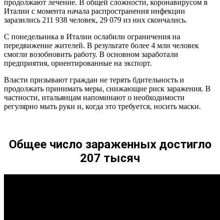
продолжают лечение. В общей сложности, коронавирусом в
за коронавируса
Италии с момента начала распространения инфекции
заразились 211 938 человек, 29 079 из них скончались.
Посол в Италии назвал работу российских военных в Бергамо
героизмом
С понедельника в Италии ослабили ограничения на
Коронавирус в Италии на сегодня 31 марта, что сколько
передвижение жителей. В результате более 4 млн человек
зараженных и умерших
смогли возобновить работу. В основном заработали
предприятия, ориентированные на экспорт.
В Италии от коронавируса уже погибло больше людей, чем в
Китае
Власти призывают граждан не терять бдительность и
Статистика пандемии
продолжать принимать меры, снижающие риск заражения. В
частности, итальянцам напоминают о необходимости
По количеству заболевших «в лидерах»:
регулярно мыть руки и, когда это требуется, носить маски.
Коронавирус в Италии, закрыты ли границы
Как в маленьком итальянском городе остановили коронавирус
Коронавирус в Италии сегодня, 19 марта, что происходит,
Общее число зараженных достигло
сколько зараженных и умерших, закрыты ли границы
207 тысяч
В Италии объяснили высокую смертность от коронавируса
Всю Италию закрыли на въезд и выезд из-за коронавируса
Никаких свадеб и сплошные похороны: как Италия
переживает карантин
Лист выжидания