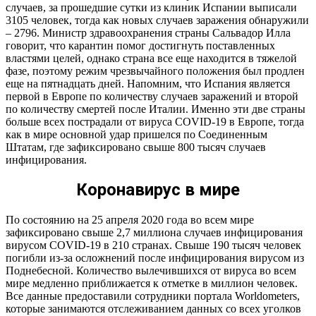
случаев, за прошедшие сутки из клиник Испании выписали
3105 человек, тогда как новых случаев заражения обнаружили
– 2796. Министр здравоохранения страны Сальвадор Илла
говорит, что карантин помог достигнуть поставленных
властями целей, однако страна все еще находится в тяжелой
фазе, поэтому режим чрезвычайного положения был продлен
еще на пятнадцать дней. Напомним, что Испания является
первой в Европе по количеству случаев заражений и второй
по количеству смертей после Италии. Именно эти две страны
больше всех пострадали от вируса COVID-19 в Европе, тогда
как в мире основной удар пришелся по Соединенным
Штатам, где зафиксировано свыше 800 тысяч случаев
инфицирования.
Коронавирус в мире
По состоянию на 25 апреля 2020 года во всем мире
зафиксировано свыше 2,7 миллиона случаев инфицирования
вирусом COVID-19 в 210 странах. Свыше 190 тысяч человек
погибли из-за осложнений после инфицирования вирусом из
Поднебесной. Количество вылечившихся от вируса во всем
мире медленно приближается к отметке в миллион человек.
Все данные предоставили сотрудники портала Worldometers,
которые занимаются отслеживанием данных со всех уголков