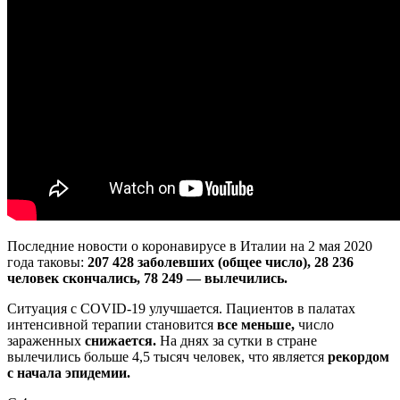
Что происходит в Венеции, Милане
Россиянка в итальянском карантине: «Маски кончились,
началась паника»
Коронавирус в Италии: как в Милане реагируют на вспышку
COVID-19
Миланский собор закрыт на два дня
Итальянские власти призывают не паниковать
Разногласия между Севером и Югом Италии
Угроза рецессии в экономике Италии
Реакция других стран на распространение коронавируса в
Италии
Последние новости о коронавирусе в
Италии
на 2 мая 2020
Россияне начали отменять туры в Италию из-за вспышки
года таковы:
207 428 заболевших (общее число), 28 236
коронавируса
человек скончались, 78 249 — вылечились.
Ситуация с COVID-19 улучшается. Пациентов в палатах
интенсивной терапии становится
все меньше,
число
зараженных
снижается.
На днях за сутки в стране
вылечились больше 4,5 тысяч человек, что является
рекордом
с начала эпидемии.