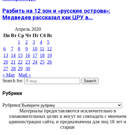
Разбить на 12 зон и «русские острова»:
Медведев рассказал как ЦРУ в...
Апрель 2020
Пн
Вт
Ср
Чт
Пт
Сб
Вс
1
2
3
4
5
6
7
8
9
10
11
12
13
14
15
16
17
18
19
20
21
22
23
24
25
26
27
28
29
30
« Мар
Май »
Search for:
Search
Рубрики
Рубрики
Материалы предоставляются исключительно в
ознакомительных целях и могут не совпадать с мнением
администрации сайта, и предназначены для лиц 18 лет и
старше