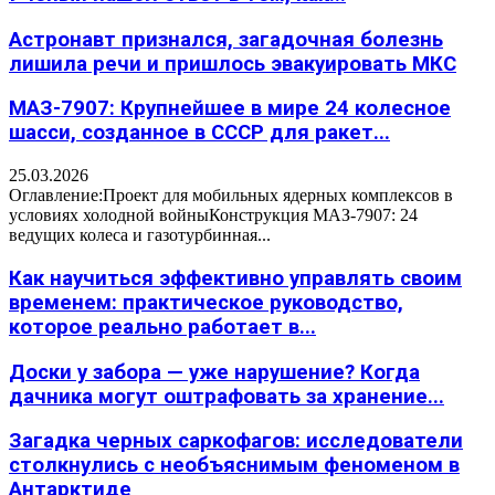
Астронавт признался, загадочная болезнь
лишила речи и пришлось эвакуировать МКС
МАЗ-7907: Крупнейшее в мире 24 колесное
шасси, созданное в СССР для ракет...
25.03.2026
Оглавление:Проект для мобильных ядерных комплексов в
условиях холодной войныКонструкция МАЗ-7907: 24
ведущих колеса и газотурбинная...
Как научиться эффективно управлять своим
временем: практическое руководство,
которое реально работает в...
Доски у забора — уже нарушение? Когда
дачника могут оштрафовать за хранение...
Загадка черных саркофагов: исследователи
столкнулись с необъяснимым феноменом в
Антарктиде