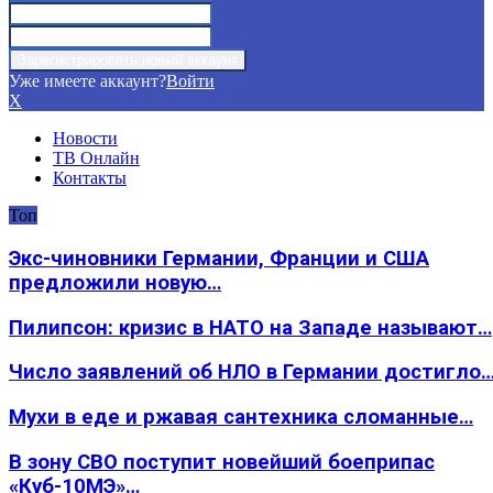
Уже имеете аккаунт?
Войти
X
Новости
ТВ Онлайн
Контакты
Топ
Экс-чиновники Германии, Франции и США
предложили новую…
Пилипсон: кризис в НАТО на Западе называют…
Число заявлений об НЛО в Германии достигло
Мухи в еде и ржавая сантехника сломанные…
В зону СВО поступит новейший боеприпас
«Куб-10МЭ»…