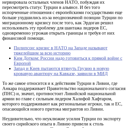
нервировала остальных членов НАТО, побуждая их
пересмотреть статус Турции в альянсе. И без того
испорченные отношения с европейскими государствами еще
больше ухудшились из-за неоднозначной позиции Турции по
миграционному кризису после того, как Эрдоган решил
использовать эту проблему для шантажа лидеров ЕС,
одновременно угрожая открыть границы и требуя от них
финансовой помощи.
Пилипсон: кризис в НАТО на Западе называют
тяжелейшим за всю историю
Ким Дотком: России надо готовиться к прямой войне с
Европой
Запад и Киев пытаются втянуть Грузию в новую
кровавую авантюру на Кавказе, заявили в МИД
То же самое относится и к действиям Турции в Ливии, где
Анкара поддерживает Правительство национального согласия
(ПНС) и, значит, противостоит Ливийской национальной
армии во главе с сильным лидером Халифой Хафтаром,
которого поддерживают как региональные игроки, так и ЕС,
опасающийся нового притока мигрантов из Ливии.
Неудивительно, что неуклюжие усилия Турции по экспорту
своего сирийского опыта в Ливию привели к столь