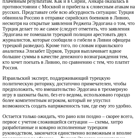
плачевным результатам. Как и в Сирии, Анкара оказалась в
противостоянии с Москвой и прибегла к словесным атакам на
русских. Представьте себе всю абсурдность ситуации: Турция
обвинила Россию в отправке сирийских боевиков в Ливию,
несмотря на открытые заявления Реджепа Эрдогана о том, что
Турция делает то же самое (следует отметить, что заявления
Эрдогана не помешали турецкой полиции арестовать двух
журналистов, которые сообщили о гибели в Ливии офицера
турецкой разведки). Кроме того, по словам израильского
аналитика Элизабет Цурков, Турция выплачивает вдвое
большие суммы в качестве денежного вознаграждения тем,
кто хочет поехать в Ливию, по сравнению с тем, что платит
Россия.
Израильский эксперт, поддерживающий турецкую
политическую риторику, достаточно примечателен, чтобы
предположить, что вмешательство Эрдогана в трехмерную
игру в шахматы было, без его ведома, использовано гораздо
более компетентным игроком, который не упустил
возможность создать напряженность там, где ему это удобно.
Остается только ожидать, что рано или поздно – скорее всего,
первое с учетом сложившейся ситуации — схемы, хитро
разработанные и коварно исполненные турецким
руководством, закончатся единственно возможным и вполне