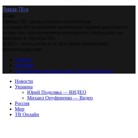
Правда-ТВ.ru
О нас
Правда-ТВ - Дискуссионно политическая
площадка.Использование материалов издания допускается
только при одновременном размещении гиперссылки на
оригинал в «Правда-ТВ»
@2023 - www.pravda-tv.ru. Все права принадлежат
правообладателям.
Главная
Авторам
Владельцам авторских прав. Ответственности.
Новости
Украина
Юрий Подоляка — ВИДЕО
Михаил Онуфриенко — Видео
Россия
Мир
ТВ Онлайн