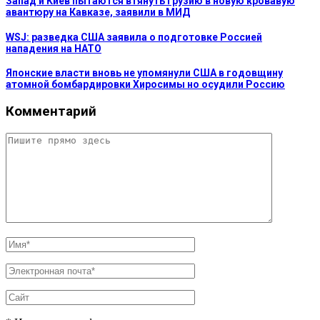
Запад и Киев пытаются втянуть Грузию в новую кровавую
авантюру на Кавказе, заявили в МИД
WSJ: разведка США заявила о подготовке Россией
нападения на НАТО
Японские власти вновь не упомянули США в годовщину
атомной бомбардировки Хиросимы но осудили Россию
Комментарий