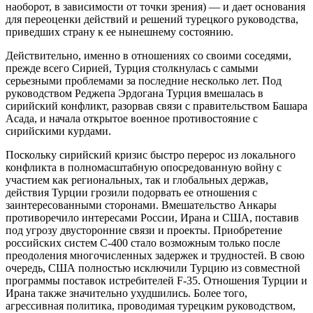
наоборот, в зависимости от точки зрения) — и дает основания
для переоценки действий и решений турецкого руководства,
приведших страну к ее нынешнему состоянию.
Действительно, именно в отношениях со своими соседями,
прежде всего Сирией, Турция столкнулась с самыми
серьезными проблемами за последние несколько лет. Под
руководством Реджепа Эрдогана Турция вмешалась в
сирийский конфликт, разорвав связи с правительством Башара
Асада, и начала открытое военное противостояние с
сирийскими курдами.
Поскольку сирийский кризис быстро перерос из локального
конфликта в полномасштабную опосредованную войну с
участием как региональных, так и глобальных держав,
действия Турции грозили подорвать ее отношения с
заинтересованными сторонами. Вмешательство Анкары
противоречило интересами России, Ирана и США, поставив
под угрозу двусторонние связи и проекты. Приобретение
российских систем С-400 стало возможным только после
преодоления многочисленных задержек и трудностей. В свою
очередь, США полностью исключили Турцию из совместной
программы поставок истребителей F-35. Отношения Турции и
Ирана также значительно ухудшились. Более того,
агрессивная политика, проводимая турецким руководством,