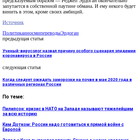
предсказуемым образом — Реджеп Эрдоган окончательно
запутается в собственной паутине обмана. И ему некого будет
винить в этом, кроме своих амбиций.
Источник
Политика
иносми
переводы
Эрдоган
предыдущая статья
Ученый-вирусолог назвал причину особого сценария эпидемии
коронавируса в России
следующая статья
Когда следует ожидать заморозки на почве в мае 2020 года в
различных регионах России
По теме:
Пилипсон: кризис в НАТО на Западе называют тяжелейшим
за всю историю
Ким Дотком: России надо готовиться к прямой войне с
Европой