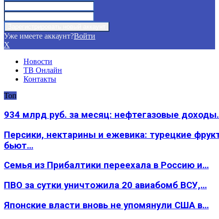
Уже имеете аккаунт?
Войти
X
Новости
ТВ Онлайн
Контакты
Топ
934 млрд руб. за месяц: нефтегазовые доходы
Персики, нектарины и ежевика: турецкие фрук
бьют…
Семья из Прибалтики переехала в Россию и…
ПВО за сутки уничтожила 20 авиабомб ВСУ,…
Японские власти вновь не упомянули США в…