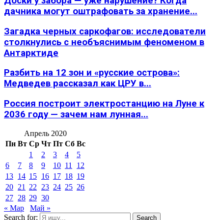
Доски у забора — уже нарушение? Когда
дачника могут оштрафовать за хранение...
Загадка черных саркофагов: исследователи
столкнулись с необъяснимым феноменом в
Антарктиде
Разбить на 12 зон и «русские острова»:
Медведев рассказал как ЦРУ в...
Россия построит электростанцию на Луне к
2036 году — зачем нам лунная...
Апрель 2020
Пн
Вт
Ср
Чт
Пт
Сб
Вс
1
2
3
4
5
6
7
8
9
10
11
12
13
14
15
16
17
18
19
20
21
22
23
24
25
26
27
28
29
30
« Мар
Май »
Search for:
Search