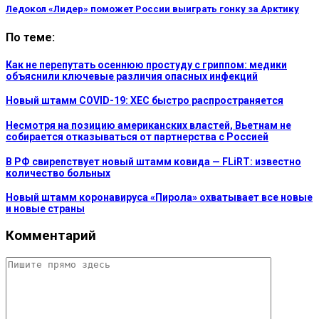
Ледокол «Лидер» поможет России выиграть гонку за Арктику
По теме:
Как не перепутать осеннюю простуду с гриппом: медики
объяснили ключевые различия опасных инфекций
Новый штамм COVID-19: XEC быстро распространяется
Несмотря на позицию американских властей, Вьетнам не
собирается отказываться от партнерства с Россией
В РФ свирепствует новый штамм ковида — FLiRT: известно
количество больных
Новый штамм коронавируса «Пирола» охватывает все новые
и новые страны
Комментарий