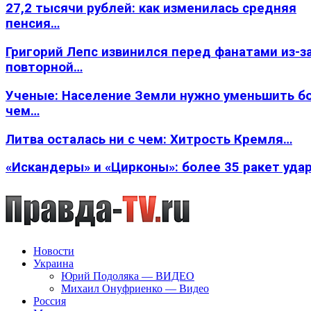
27,2 тысячи рублей: как изменилась средняя
пенсия…
Григорий Лепс извинился перед фанатами из-з
повторной…
Ученые: Население Земли нужно уменьшить б
чем…
Литва осталась ни с чем: Хитрость Кремля…
«Искандеры» и «Цирконы»: более 35 ракет уда
Новости
Украина
Юрий Подоляка — ВИДЕО
Михаил Онуфриенко — Видео
Россия