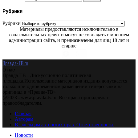
Рубрики
Рубрики
Материалы предоставляются исключительно в
ознакомительных целях и могут не совпадать с мнением
администрации сайта, и предназначены для лиц 18 лет и
старше
Правда-ТВ.ru
О нас
Правда-ТВ - Дискуссионно политическая
площадка.Использование материалов издания допускается
только при одновременном размещении гиперссылки на
оригинал в «Правда-ТВ»
@2023 - www.pravda-tv.ru. Все права принадлежат
правообладателям.
Главная
Авторам
Владельцам авторских прав. Ответственности.
Новости