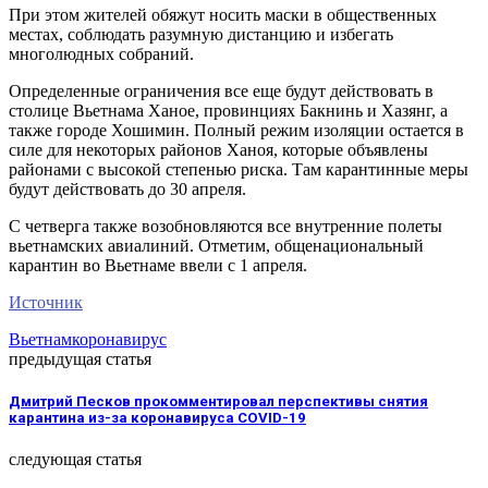
При этом жителей обяжут носить маски в общественных
местах, соблюдать разумную дистанцию и избегать
многолюдных собраний.
Определенные ограничения все еще будут действовать в
столице Вьетнама Ханое, провинциях Бакнинь и Хазянг, а
также городе Хошимин. Полный режим изоляции остается в
силе для некоторых районов Ханоя, которые объявлены
районами с высокой степенью риска. Там карантинные меры
будут действовать до 30 апреля.
С четверга также возобновляются все внутренние полеты
вьетнамских авиалиний. Отметим, общенациональный
карантин во Вьетнаме ввели с 1 апреля.
Источник
Вьетнам
коронавирус
предыдущая статья
Дмитрий Песков прокомментировал перспективы снятия
карантина из-за коронавируса COVID-19
следующая статья