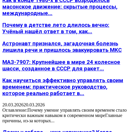
Как в конце 1980-х в СССР возродилось
масонское движение: скрытые процессы,
международные...
Почему в детстве лето длилось вечно:
Учёный нашёл ответ в том, как...
Астронавт признался, загадочная болезнь
лишила речи и пришлось эвакуировать МКС
МАЗ-7907: Крупнейшее в мире 24 колесное
шасси, созданное в СССР для ракет...
Как научиться эффективно управлять своим
временем: практическое руководство,
которое реально работает в...
20.03.2026
20.03.2026
Оглавление:Почему умение управлять своим временем стало
критически важным навыком в современном миреГлавные
причины, из-за которых...