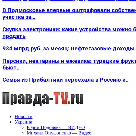
В Подмосковье впервые оштрафовали собстве
участка за…
Скупка электроники: какие устройства можно 
продать
934 млрд руб. за месяц: нефтегазовые доходы
Персики, нектарины и ежевика: турецкие фрук
бьют…
Семья из Прибалтики переехала в Россию и…
Новости
Украина
Юрий Подоляка — ВИДЕО
Михаил Онуфриенко — Видео