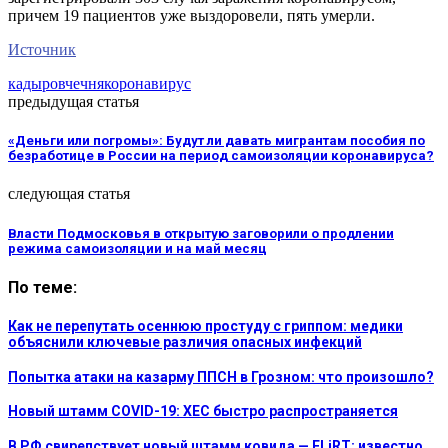
причем 19 пациентов уже выздоровели, пять умерли.
Источник
кадыров
чечня
коронавирус
предыдущая статья
«Деньги или погромы»: Будут ли давать мигрантам пособия по
безработице в России на период самоизоляции коронавируса?
следующая статья
Власти Подмосковья в открытую заговорили о продлении
режима самоизоляции и на май месяц
По теме:
Как не перепутать осеннюю простуду с гриппом: медики
объяснили ключевые различия опасных инфекций
Попытка атаки на казарму ППСН в Грозном: что произошло?
Новый штамм COVID-19: XEC быстро распространяется
В РФ свирепствует новый штамм ковида — FLiRT: известно