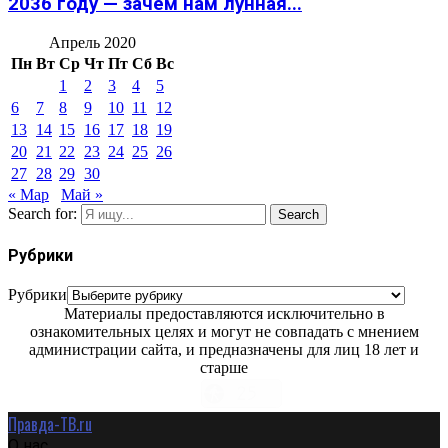
2036 году — зачем нам лунная...
Апрель 2020
Пн
Вт
Ср
Чт
Пт
Сб
Вс
1
2
3
4
5
6
7
8
9
10
11
12
13
14
15
16
17
18
19
20
21
22
23
24
25
26
27
28
29
30
« Мар
Май »
Search for:
Search
Рубрики
Рубрики
Материалы предоставляются исключительно в
ознакомительных целях и могут не совпадать с мнением
администрации сайта, и предназначены для лиц 18 лет и
старше
Правда-ТВ.ru
О нас