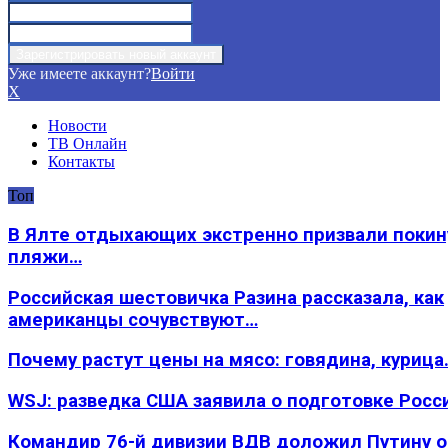
Уже имеете аккаунт?
Войти
X
Новости
ТВ Онлайн
Контакты
Топ
В Ялте отдыхающих экстренно призвали покин
пляжи…
Российская шестовичка Разина рассказала, как
американцы сочувствуют…
Почему растут цены на мясо: говядина, курица
WSJ: разведка США заявила о подготовке Росс
Командир 76-й дивизии ВДВ доложил Путину 