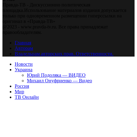
Правда-ТВ - Дискуссионно политическая
площадка.Использование материалов издания допускается
только при одновременном размещении гиперссылки на
оригинал в «Правда-ТВ»
@2023 - www.pravda-tv.ru. Все права принадлежат
правообладателям.
Главная
Авторам
Владельцам авторских прав. Ответственности.
Новости
Украина
Юрий Подоляка — ВИДЕО
Михаил Онуфриенко — Видео
Россия
Мир
ТВ Онлайн