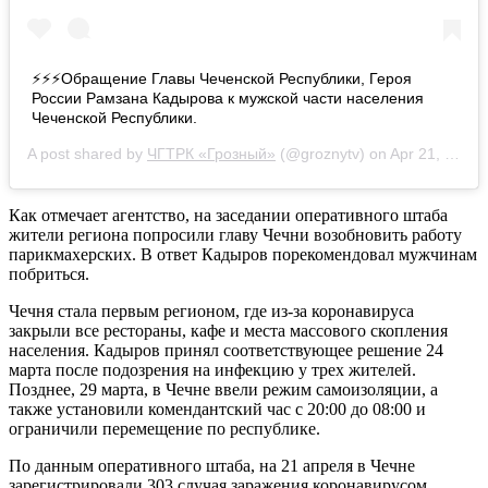
⚡️⚡️⚡️Обращение Главы Чеченской Республики, Героя
России Рамзана Кадырова к мужской части населения
Чеченской Республики.
A post shared by
ЧГТРК «Грозный»
(@groznytv) on
Apr 21, 2020 at 9:10am PDT
Как отмечает агентство, на заседании оперативного штаба
жители региона попросили главу Чечни возобновить работу
парикмахерских. В ответ Кадыров порекомендовал мужчинам
побриться.
Чечня стала первым регионом, где из-за коронавируса
закрыли все рестораны, кафе и места массового скопления
населения. Кадыров принял соответствующее решение 24
марта после подозрения на инфекцию у трех жителей.
Позднее, 29 марта, в Чечне ввели режим самоизоляции, а
также установили комендантский час с 20:00 до 08:00 и
ограничили перемещение по республике.
По данным оперативного штаба, на 21 апреля в Чечне
зарегистрировали 303 случая заражения коронавирусом,