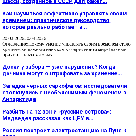
шасси, созданное в СССР для ракет...
Как научиться эффективно управлять своим
временем: практическое руководство,
которое реально работает в...
20.03.2026
20.03.2026
Оглавление:Почему умение управлять своим временем стало
критически важным навыком в современном миреГлавные
причины, из-за которых...
Доски у забора — уже нарушение? Когда
дачника могут оштрафовать за хранение...
Загадка черных саркофагов: исследователи
столкнулись с необъяснимым феноменом в
Антарктиде
Разбить на 12 зон и «русские острова»:
Медведев рассказал как ЦРУ в...
Россия построит электростанцию на Луне к