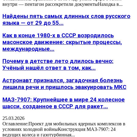
внутри — пентагон рассекретили документыНаходка в...
Найдены пять самых длинных слов русского
языка — от 29 до 55...
Как в конце 1980-х в СССР возродилось
масонское движение: скрытые процессы,
международные...
Почему в детстве лето длилось вечно:
Учёный нашёл ответ в том, как...
Астронавт признался, загадочная болезнь
лишила речи и пришлось эвакуировать МКС
МАЗ-7907: Крупнейшее в мире 24 колесное
шасси, созданное в СССР для ракет...
25.03.2026
Оглавление:Проект для мобильных ядерных комплексов в
условиях холодной войныКонструкция МАЗ-7907: 24
ведущих колеса и газотурбинная...