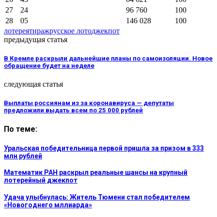
27
24
96 760
100
28
05
146 028
100
лотерея
тираж
русское лото
джекпот
предыдущая статья
В Кремле раскрыли дальнейшие планы по самоизоляции. Новое
обращение будет на неделе
следующая статья
Выплаты россиянам из за коронавируса — депутаты
предложили выдать всем по 25 000 рублей
По теме:
Уральская победительница первой пришла за призом в 333
млн рублей
Математик РАН раскрыл реальные шансы на крупный
лотерейный джекпот
Удача улыбнулась: Житель Тюмени стал победителем
«Новогоднего мллиарда»