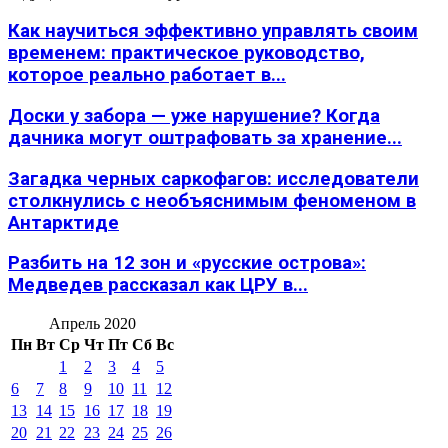
Как научиться эффективно управлять своим
временем: практическое руководство,
которое реально работает в...
Доски у забора — уже нарушение? Когда
дачника могут оштрафовать за хранение...
Загадка черных саркофагов: исследователи
столкнулись с необъяснимым феноменом в
Антарктиде
Разбить на 12 зон и «русские острова»:
Медведев рассказал как ЦРУ в...
Апрель 2020
Пн
Вт
Ср
Чт
Пт
Сб
Вс
1
2
3
4
5
6
7
8
9
10
11
12
13
14
15
16
17
18
19
20
21
22
23
24
25
26