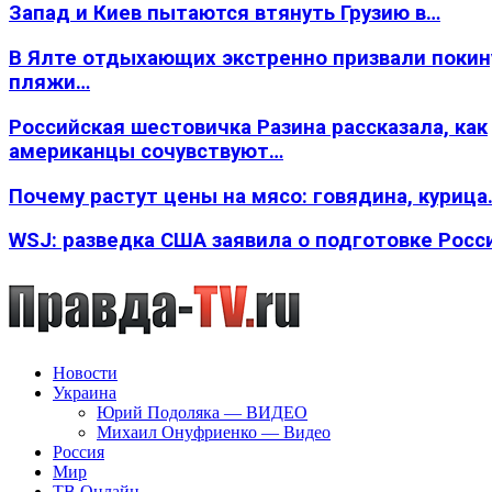
Запад и Киев пытаются втянуть Грузию в…
В Ялте отдыхающих экстренно призвали покин
пляжи…
Российская шестовичка Разина рассказала, как
американцы сочувствуют…
Почему растут цены на мясо: говядина, курица
WSJ: разведка США заявила о подготовке Росс
Новости
Украина
Юрий Подоляка — ВИДЕО
Михаил Онуфриенко — Видео
Россия
Мир
ТВ Онлайн