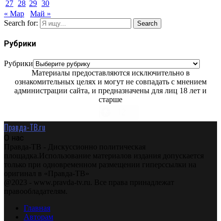
27
28
29
30
« Мар
Май »
Search for:
Search
Рубрики
Рубрики
Материалы предоставляются исключительно в
ознакомительных целях и могут не совпадать с мнением
администрации сайта, и предназначены для лиц 18 лет и
старше
Правда-ТВ.ru
О нас
Правда-ТВ - Дискуссионно политическая
площадка.Использование материалов издания допускается
только при одновременном размещении гиперссылки на
оригинал в «Правда-ТВ»
@2023 - www.pravda-tv.ru. Все права принадлежат
правообладателям.
Главная
Авторам