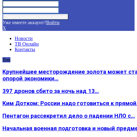
Уже имеете аккаунт?
Войти
X
Новости
ТВ Онлайн
Контакты
Топ
Крупнейшее месторождение золота может ст
опорой экономики…
397 дронов сбито за ночь над 13…
Ким Дотком: России надо готовиться к прямо
Пентагон рассекретил дело о падении НЛО с…
Начальная военная подготовка и новый предм