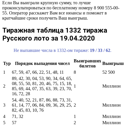
Если Вы выиграли крупную сумму, то лучше
проконсультироваться по бесплатному номеру 8 900 555-00-
55. Оператор расскажет Вам все нюансы и поможет в
кратчайшие сроки получить Ваш выигрыш.
Тиражная таблица 1332 тиража
Русского лото за 19.04.2020
Не выпавшие числа в 1332-ом тираже:
19 / 33 / 62
.
Выигравших
Тур
Порядок выпадения чисел
Выигрыш
билетов
1
67, 59, 47, 66, 22, 51, 48, 11
8
52 500
89, 42, 30, 04, 53, 90, 34, 64, 65,
08, 55, 50, 81, 20, 46, 75, 15, 18,
2
1
Миллион
85, 69, 44, 07, 35, 63, 39, 23, 70,
16, 72, 28
54, 40, 52, 21, 87, 86, 88, 73, 31,
3
61, 14, 77, 06, 84, 09, 36, 29, 25,
2
Миллион
82, 45, 83, 10, 76
4
71, 32
1
Миллион
5
57
2
Миллион