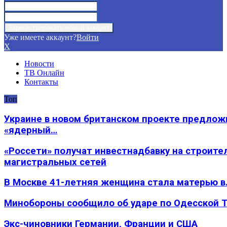
Уже имеете аккаунт?
Войти
X
Новости
ТВ Онлайн
Контакты
Топ
Украине в новом британском проекте предлож
«ядерный…
«Россети» получат инвестнадбавку на строите
магистральных сетей
В Москве 41-летняя женщина стала матерью в
Минобороны сообщило об ударе по Одесской 
Экс-чиновники Германии, Франции и США