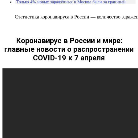
Только 4% новых заражённых в Москве были за границей
В Петербурге число заражённых выросло почти на треть за
сутки
Статистика коронавируса в России — количество зараже
Статистиика ухудшается, заражённых всё больше, нарушения
самоизоляции. Коронавирус в России
График заболеваемости коронавирусом по регионам:
Коронавирус в России и мире:
главные новости о распространении
COVID-19 к 7 апреля