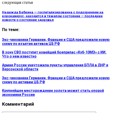
следующая статья
Надежда Бабкина — госпитализированна с подозрением на
коронавирус, находится в тяжелом состоянии — последние
новости о состоянии здоровья
По теме:
Экс-чиновники Германии, Франции и США предложили новую
схему по изъятия активов ЦБ РФ
В зону СВО поступит новейший боеприпас «Куб-10МЭ» с ИИ.
Что о нем известно
Армия России уничтожила пункты управления БПЛА в ДНР и
Херсонской области
Экс-чиновники Германии, Франции и США предложили новую
схему по активам ЦБ РФ
Крупнейшее месторождение золота может стать опорой
экономики России
Комментарий