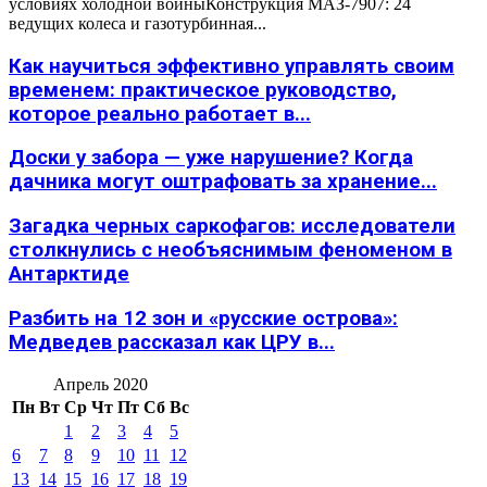
условиях холодной войныКонструкция МАЗ-7907: 24
ведущих колеса и газотурбинная...
Как научиться эффективно управлять своим
временем: практическое руководство,
которое реально работает в...
Доски у забора — уже нарушение? Когда
дачника могут оштрафовать за хранение...
Загадка черных саркофагов: исследователи
столкнулись с необъяснимым феноменом в
Антарктиде
Разбить на 12 зон и «русские острова»:
Медведев рассказал как ЦРУ в...
Апрель 2020
Пн
Вт
Ср
Чт
Пт
Сб
Вс
1
2
3
4
5
6
7
8
9
10
11
12
13
14
15
16
17
18
19