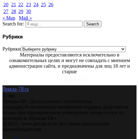
20
21
22
23
24
25
26
27
28
29
30
« Мар
Май »
Search for:
Search
Рубрики
Рубрики
Материалы предоставляются исключительно в
ознакомительных целях и могут не совпадать с мнением
администрации сайта, и предназначены для лиц 18 лет и
старше
Правда-ТВ.ru
О нас
Правда-ТВ - Дискуссионно политическая
площадка.Использование материалов издания допускается
только при одновременном размещении гиперссылки на
оригинал в «Правда-ТВ»
@2023 - www.pravda-tv.ru. Все права принадлежат
правообладателям.