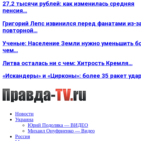
27,2 тысячи рублей: как изменилась средняя
пенсия…
Григорий Лепс извинился перед фанатами из-з
повторной…
Ученые: Население Земли нужно уменьшить б
чем…
Литва осталась ни с чем: Хитрость Кремля…
«Искандеры» и «Цирконы»: более 35 ракет уда
Новости
Украина
Юрий Подоляка — ВИДЕО
Михаил Онуфриенко — Видео
Россия