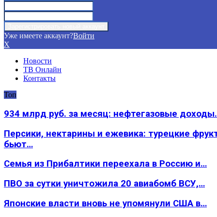
Уже имеете аккаунт?
Войти
X
Новости
ТВ Онлайн
Контакты
Топ
934 млрд руб. за месяц: нефтегазовые доходы
Персики, нектарины и ежевика: турецкие фрук
бьют…
Семья из Прибалтики переехала в Россию и…
ПВО за сутки уничтожила 20 авиабомб ВСУ,…
Японские власти вновь не упомянули США в…