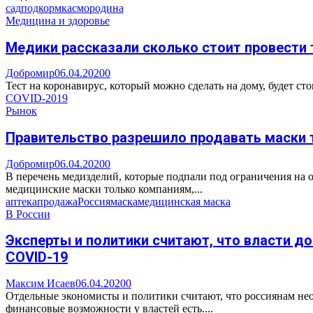
сад
подкормка
смородина
Медицина и здоровье
Медики рассказали сколько стоит провести 
Добромир
06.04.2020
0
Тест на коронавирус, который можно сделать на дому, будет сто
COVID-2019
Рынок
Правительство разрешило продавать маски т
Добромир
06.04.2020
0
В перечень медизделий, которые подпали под ограничения на
медицинские маски только компаниям,...
аптека
продажа
Россия
маска
медицинская маска
В России
Эксперты и политики считают, что власти д
COVID-19
Максим Исаев
06.04.2020
0
Отдельные экономисты и политики считают, что россиянам не
финансовые возможности у властей есть....