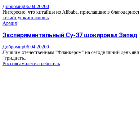
Добромир
06.04.2020
0
Интересно, что китайцы из Alibaba, приславшие в благодарност
китай
пушкин
помощь
Армия
Экспериментальный Су-37 шокировал Запад
Добромир
06.04.2020
0
Лучшим отечественным “Фланкером” на сегодняшний день являет
“тридцать...
Россия
самолет
истребитель