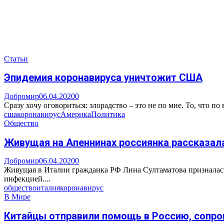
Статьи
Эпидемия коронавируса уничтожит США
Добромир
06.04.2020
0
Сразу хочу оговориться: злорадство – это не по мне. То, что 
сша
коронавирус
Америка
Политика
Общество
Живущая на Апеннинах россиянка рассказала
Добромир
06.04.2020
0
Живущая в Италии гражданка РФ Лина Султаматова призналась
инфекцией....
общество
италия
коронавирус
В Мире
Китайцы отправили помощь в Россию, сопро