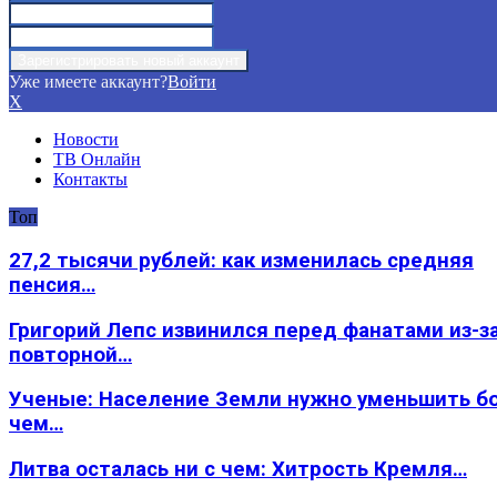
Уже имеете аккаунт?
Войти
X
Новости
ТВ Онлайн
Контакты
Топ
27,2 тысячи рублей: как изменилась средняя
пенсия…
Григорий Лепс извинился перед фанатами из-з
повторной…
Ученые: Население Земли нужно уменьшить б
чем…
Литва осталась ни с чем: Хитрость Кремля…