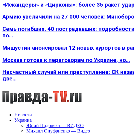
«Искандеры» и «Цирконы»: более 35 ракет уда
Армию увеличили на 27 000 человек: Минобор
Семь погибших, 40 пострадавших: подробности
по…
Мишустин анонсировал 12 новых курортов в р
Москва готова к переговорам по Украине, но…
Несчастный случай или преступление: СК назв
две…
Новости
Украина
Юрий Подоляка — ВИДЕО
Михаил Онуфриенко — Видео