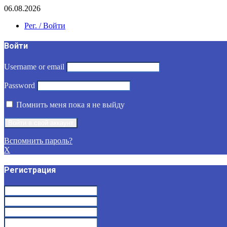
06.08.2026
Рег. / Войти
Войти
Username or email
Password
Помнить меня пока я не выйду
Вспомнить пароль?
X
Регистрация