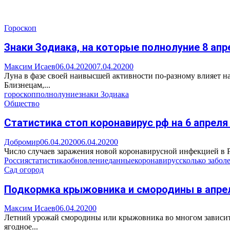
Гороскоп
Знаки Зодиака, на которые полнолуние 8 ап
Максим Исаев
06.04.2020
07.04.2020
0
Луна в фазе своей наивысшей активности по-разному влияет на
Близнецам,...
гороскоп
полнолуние
знаки Зодиака
Общество
Статистика стоп коронавирус рф на 6 апрел
Добромир
06.04.2020
06.04.2020
0
Число случаев заражения новой коронавирусной инфекцией в Ро
Россия
статистика
обновление
данные
коронавирус
сколько забол
Сад огород
Подкормка крыжовника и смородины в апрел
Максим Исаев
06.04.2020
0
Летний урожай смородины или крыжовника во многом зависит о
ягодное...