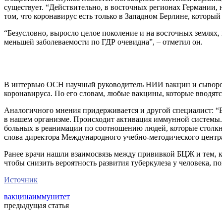
существует. “Действительно, в восточных регионах Германии, 
том, что коронавирус есть только в Западном Берлине, который
“Безусловно, выросло целое поколение и на восточных землях,
меньшей заболеваемости по ГДР очевидна”, – отметил он.
В интервью ОСН научный руководитель НИИ вакцин и сыворот
коронавируса. По его словам, любые вакцины, которые вводят
Аналогичного мнения придерживается и другой специалист: “Ес
в нашем организме. Происходит активация иммунной системы. И
больных в реанимации по соотношению людей, которые столкну
слова директора Международного учебно-методического центр
Ранее врачи нашли взаимосвязь между прививкой БЦЖ и тем, к
чтобы снизить вероятность развития туберкулеза у человека, 
Источник
вакцина
иммунитет
предыдущая статья