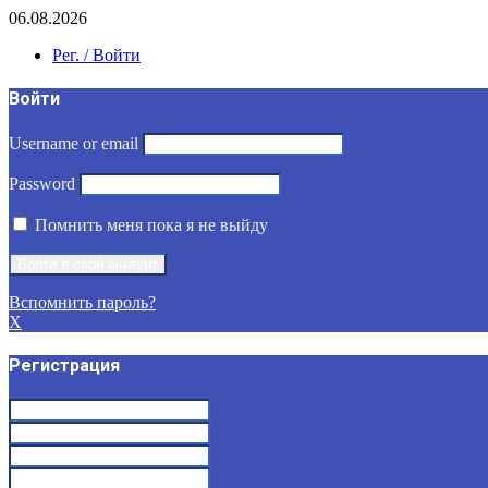
06.08.2026
Рег. / Войти
Войти
Username or email
Password
Помнить меня пока я не выйду
Вспомнить пароль?
X
Регистрация