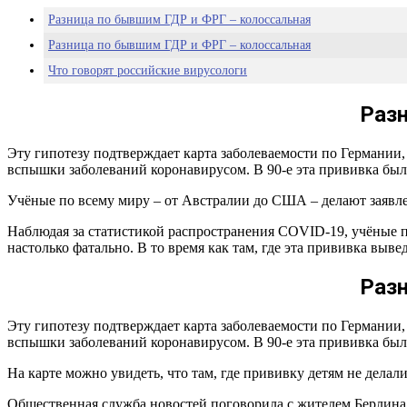
Разница по бывшим ГДР и ФРГ – колоссальная
Разница по бывшим ГДР и ФРГ – колоссальная
Что говорят российские вирусологи
Раз
Эту гипотезу подтверждает карта заболеваемости по Германии,
вспышки заболеваний коронавирусом. В 90-е эта прививка был
Учёные по всему миру – от Австралии до США – делают заявле
Наблюдая за статистикой распространения COVID-19, учёные п
настолько фатально. В то время как там, где эта прививка вы
Раз
Эту гипотезу подтверждает карта заболеваемости по Германии,
вспышки заболеваний коронавирусом. В 90-е эта прививка был
На карте можно увидеть, что там, где прививку детям не делал
Общественная служба новостей поговорила с жителем Берлина,