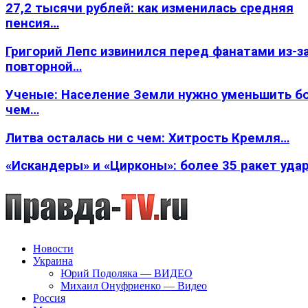
27,2 тысячи рублей: как изменилась средняя
пенсия…
Григорий Лепс извинился перед фанатами из-з
повторной…
Ученые: Население Земли нужно уменьшить б
чем…
Литва осталась ни с чем: Хитрость Кремля…
«Искандеры» и «Цирконы»: более 35 ракет уда
Новости
Украина
Юрий Подоляка — ВИДЕО
Михаил Онуфриенко — Видео
Россия