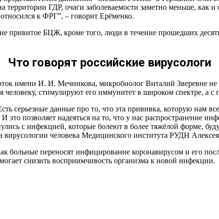
на территории ГДР, очаги заболеваемости заметно меньше, как и
 относился к ФРГ”, – говорит Ерёменко.
 не привитое БЦЖ, кроме того, люди в течение прошедших десят
Что говорят российские вирусологи
ок имени И. И. Мечникова, микробиолог Виталий Зверевне не
ся человеку, стимулируют его иммунитет в широком спектре, а 
ть серьезные данные про то, что эта прививка, которую нам вс
 это позволяет надеяться на то, что у нас распространение инф
лись с инфекцией, которые болеют в более тяжёлой форме, буд
а вирусологии человека Медицинского института РУДН Алексея
ак больные переносят инфицирование коронавирусом и его посл
помогает снизить восприимчивость организма к новой инфекции.