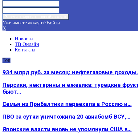
Уже имеете аккаунт?
Войти
X
Новости
ТВ Онлайн
Контакты
Топ
934 млрд руб. за месяц: нефтегазовые доходы
Персики, нектарины и ежевика: турецкие фрук
бьют…
Семья из Прибалтики переехала в Россию и…
ПВО за сутки уничтожила 20 авиабомб ВСУ,…
Японские власти вновь не упомянули США в…