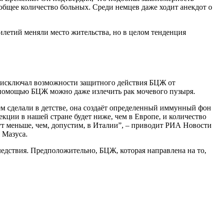
 общее количество больных. Среди немцев даже ходит анекдот о
илетий меняли место жительства, но в целом тенденция
 исключал возможности защитного действия БЦЖ от
с помощью БЦЖ можно даже излечить рак мочевого пузыря.
ем сделали в детстве, она создаёт определенный иммунный фон
екции в нашей стране будет ниже, чем в Европе, и количество
ут меньше, чем, допустим, в Италии”, – приводит РИА Новости
 Мазуса.
едствия. Предположительно, БЦЖ, которая направлена на то,