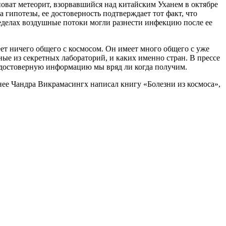
оват метеорит, взорвавшийся над китайским Уханем в октябре
 гипотезы, ее достоверность подтверждает тот факт, что
еделах воздушные потоки могли разнести инфекцию после ее
т ничего общего с космосом. Он имеет много общего с уже
ые из секретных лабораторий, и каких именно стран. В прессе
, достоверную информацию мы вряд ли когда получим.
нее Чандра Викрамасингх написал книгу «Болезни из космоса»,