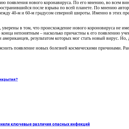
ю появления нового коронавируса. По его мнению, во всем вин
ространившийся после взрыва по всей планете. По мнению автора
ежду 40-м и 60-м градусом северной широты. Именно в этих пр
верены в том, что происхождение нового короновируса не имее
 конца непонятным – насколько причастны к его появлению учен
и американцев, результатом которых мог стать новый вирус. Но
бъяснить появление новых болезней космическими причинами. Ра
рикрытия?
яснили ключевые различия опасных инфекций