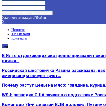
Уже имеете аккаунт?
Войти
X
Новости
ТВ Онлайн
Контакты
Топ
В Ялте отдыхающих экстренно призвали покин
пляжи…
Российская шестовичка Разина рассказала, как
американцы сочувствуют…
Почему растут цены на мясо: говядина, курица
WSJ: разведка США заявила о подготовке Росс
Командир 76-й дивизии ВДВ доложил Путину 