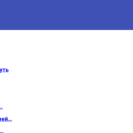
уть
…
ией…
о…