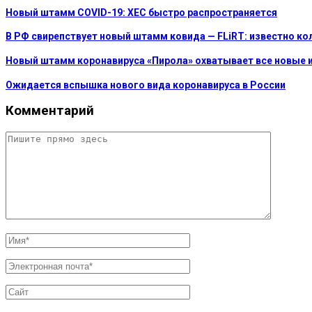
Новый штамм COVID-19: XEC быстро распространяется
В РФ свирепствует новый штамм ковида — FLiRT: известно к
Новый штамм коронавируса «Пирола» охватывает все новые 
Ожидается вспышка нового вида коронавируса в России
Комментарий