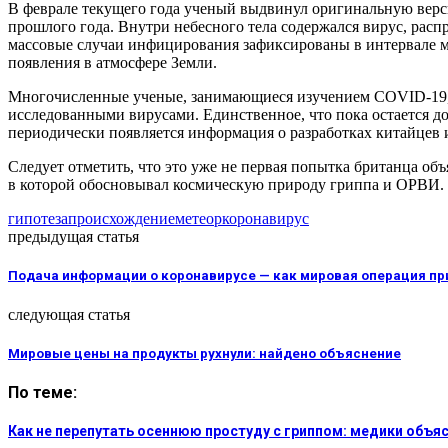
В феврале текущего года ученый выдвинул оригинальную верси
прошлого года. Внутри небесного тела содержался вирус, расп
массовые случаи инфицирования зафиксированы в интервале м
появления в атмосфере Земли.
Многочисленные ученые, занимающиеся изучением COVID-19, у
исследованными вирусами. Единственное, что пока остается до
периодически появляется информация о разработках китайцев 
Следует отметить, что это уже не первая попытка британца о
в которой обосновывал космическую природу гриппа и ОРВИ.
гипотеза
происхождение
метеор
коронавирус
предыдущая статья
Подача информации о коронавирусе — как мировая операция п
следующая статья
Мировые цены на продукты рухнули: найдено объяснение
По теме:
Как не перепутать осеннюю простуду с гриппом: медики объ