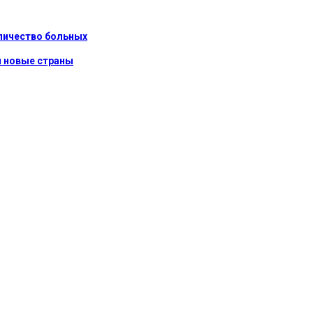
оличество больных
и новые страны