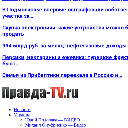
В Подмосковье впервые оштрафовали собстве
участка за…
Скупка электроники: какие устройства можно 
продать
934 млрд руб. за месяц: нефтегазовые доходы
Персики, нектарины и ежевика: турецкие фрук
бьют…
Семья из Прибалтики переехала в Россию и…
Новости
Украина
Юрий Подоляка — ВИДЕО
Михаил Онуфриенко — Видео