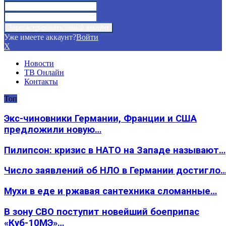
Уже имеете аккаунт?
Войти
X
Новости
ТВ Онлайн
Контакты
Топ
Экс-чиновники Германии, Франции и США
предложили новую…
Пилипсон: кризис в НАТО на Западе называют…
Число заявлений об НЛО в Германии достигло
Мухи в еде и ржавая сантехника сломанные…
В зону СВО поступит новейший боеприпас
«Куб-10МЭ»…