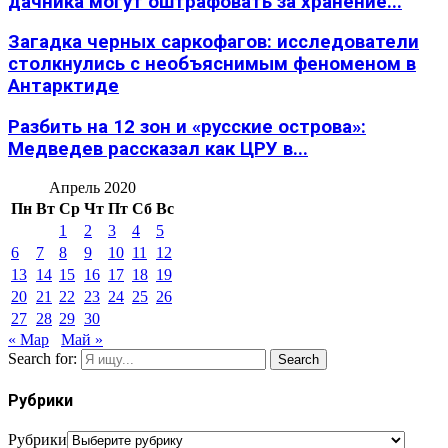
дачника могут оштрафовать за хранение...
Загадка черных саркофагов: исследователи
столкнулись с необъяснимым феноменом в
Антарктиде
Разбить на 12 зон и «русские острова»:
Медведев рассказал как ЦРУ в...
Апрель 2020
Пн
Вт
Ср
Чт
Пт
Сб
Вс
1
2
3
4
5
6
7
8
9
10
11
12
13
14
15
16
17
18
19
20
21
22
23
24
25
26
27
28
29
30
« Мар
Май »
Search for:
Search
Рубрики
Рубрики