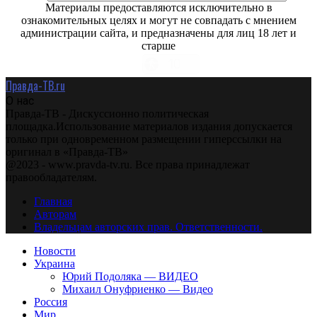
Материалы предоставляются исключительно в
ознакомительных целях и могут не совпадать с мнением
администрации сайта, и предназначены для лиц 18 лет и
старше
Правда-ТВ.ru
О нас
Правда-ТВ - Дискуссионно политическая
площадка.Использование материалов издания допускается
только при одновременном размещении гиперссылки на
оригинал в «Правда-ТВ»
@2023 - www.pravda-tv.ru. Все права принадлежат
правообладателям.
Главная
Авторам
Владельцам авторских прав. Ответственности.
Новости
Украина
Юрий Подоляка — ВИДЕО
Михаил Онуфриенко — Видео
Россия
Мир