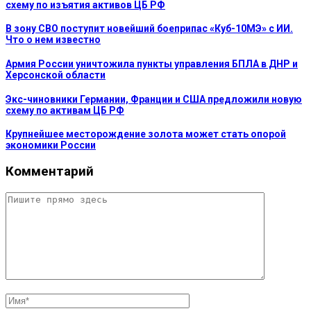
схему по изъятия активов ЦБ РФ
В зону СВО поступит новейший боеприпас «Куб-10МЭ» с ИИ.
Что о нем известно
Армия России уничтожила пункты управления БПЛА в ДНР и
Херсонской области
Экс-чиновники Германии, Франции и США предложили новую
схему по активам ЦБ РФ
Крупнейшее месторождение золота может стать опорой
экономики России
Комментарий