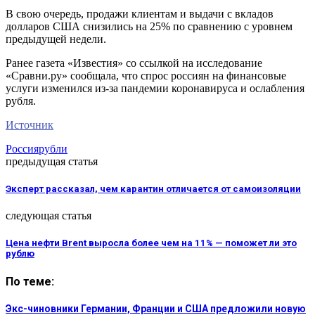
В свою очередь, продажи клиентам и выдачи с вкладов
долларов США снизились на 25% по сравнению с уровнем
предыдущей недели.
Ранее газета «Известия» со ссылкой на исследование
«Сравни.ру» сообщала, что спрос россиян на финансовые
услуги изменился из-за пандемии коронавируса и ослабления
рубля.
Источник
Россия
рубли
предыдущая статья
Эксперт рассказал, чем карантин отличается от самоизоляции
следующая статья
Цена нефти Brent выросла более чем на 11% — поможет ли это
рублю
По теме:
Экс-чиновники Германии, Франции и США предложили новую