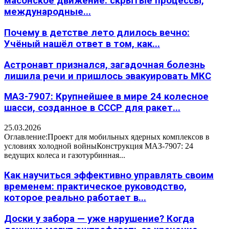
масонское движение: скрытые процессы,
международные...
Почему в детстве лето длилось вечно:
Учёный нашёл ответ в том, как...
Астронавт признался, загадочная болезнь
лишила речи и пришлось эвакуировать МКС
МАЗ-7907: Крупнейшее в мире 24 колесное
шасси, созданное в СССР для ракет...
25.03.2026
Оглавление:Проект для мобильных ядерных комплексов в
условиях холодной войныКонструкция МАЗ-7907: 24
ведущих колеса и газотурбинная...
Как научиться эффективно управлять своим
временем: практическое руководство,
которое реально работает в...
Доски у забора — уже нарушение? Когда