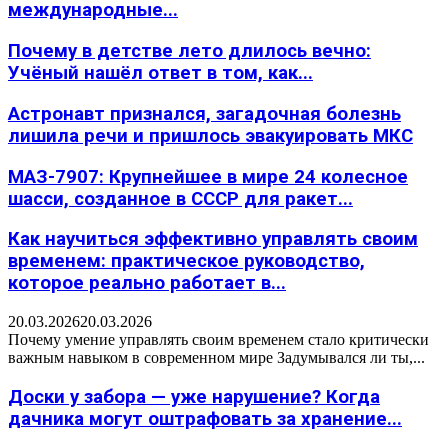
международные...
Почему в детстве лето длилось вечно:
Учёный нашёл ответ в том, как...
Астронавт признался, загадочная болезнь
лишила речи и пришлось эвакуировать МКС
МАЗ-7907: Крупнейшее в мире 24 колесное
шасси, созданное в СССР для ракет...
Как научиться эффективно управлять своим
временем: практическое руководство,
которое реально работает в...
20.03.2026
20.03.2026
Почему умение управлять своим временем стало критически
важным навыком в современном мире Задумывался ли ты,...
Доски у забора — уже нарушение? Когда
дачника могут оштрафовать за хранение...