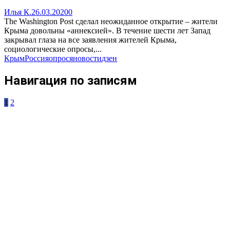
Илья К.
26.03.2020
0
The Washington Post сделал неожиданное открытие – жители
Крыма довольны «аннексией». В течение шести лет Запад
закрывал глаза на все заявления жителей Крыма,
социологические опросы,...
Крым
Россия
опрос
яновости
дзен
Навигация по записям
1
2