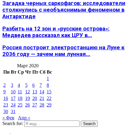
Загадка черных саркофагов: исследователи
столкнулись с необъяснимым феноменом в
Антарктиде
Разбить на 12 зон и «русские острова»:
Медведев рассказал как ЦРУ в...
Россия построит электростанцию на Луне к
2036 году — зачем нам лунная...
Март 2020
Пн
Вт
Ср
Чт
Пт
Сб
Вс
1
2
3
4
5
6
7
8
9
10
11
12
13
14
15
16
17
18
19
20
21
22
23
24
25
26
27
28
29
30
31
« Фев
Апр »
Search for:
Search