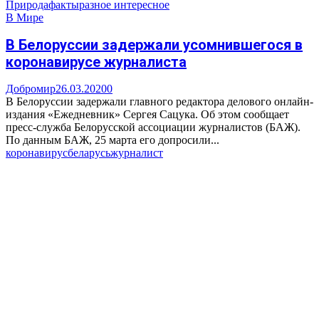
Природа
факты
разное интересное
В Мире
В Белоруссии задержали усомнившегося в
коронавирусе журналиста
Добромир
26.03.2020
0
В Белоруссии задержали главного редактора делового онлайн-
издания «Ежедневник» Сергея Сацука. Об этом сообщает
пресс-служба Белорусской ассоциации журналистов (БАЖ).
По данным БАЖ, 25 марта его допросили...
коронавирус
беларусь
журналист