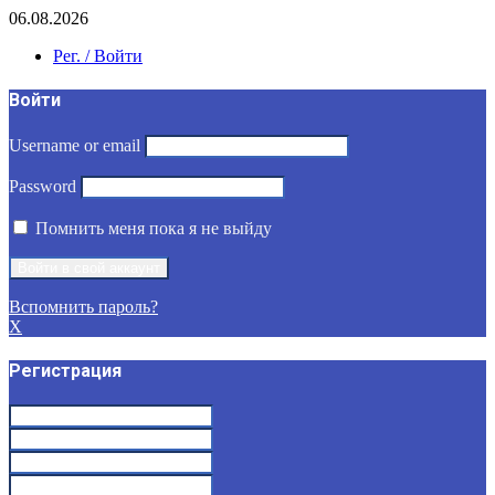
06.08.2026
Рег. / Войти
Войти
Username or email
Password
Помнить меня пока я не выйду
Вспомнить пароль?
X
Регистрация