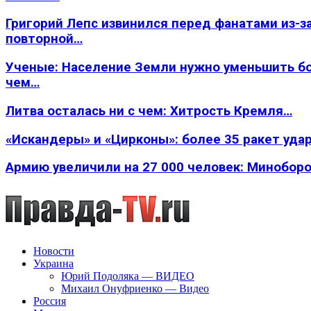
Григорий Лепс извинился перед фанатами из-з
повторной…
Ученые: Население Земли нужно уменьшить б
чем…
Литва осталась ни с чем: Хитрость Кремля…
«Искандеры» и «Цирконы»: более 35 ракет уда
Армию увеличили на 27 000 человек: Минобор
Новости
Украина
Юрий Подоляка — ВИДЕО
Михаил Онуфриенко — Видео
Россия