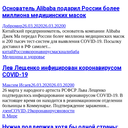
Основатель Alibaba подарил России более
миллиона медицинских масок
Добромир
26.03.2020
26.03.2020
0
Китайский предприниматель, основатель компании Alibaba
Джек Ма передал России более миллиона медицинских масок
и 200 тысяч тест-систем для выявления COVID-19. Посылку
доставил в РФ самолет...
китай
Россия
коронавирус
маски
алибаба
Медицина и здоровье
Лев Лещенко инфицирован коронавирусом
COVID-19
Максим Исаев
26.03.2020
26.03.2020
0
26 марта у народного артиста РСФСР Льва Лещенко
подтвердилось инфицирование коронавирусом COVID-19. В
настоящее время он находится в реанимационном отделении
больницы в Коммунарке. Подтверждение заражения...
дзен
COVID-19
коронавирус
яновости
В Мире
Нужна поддержка хотя бы одной страны: