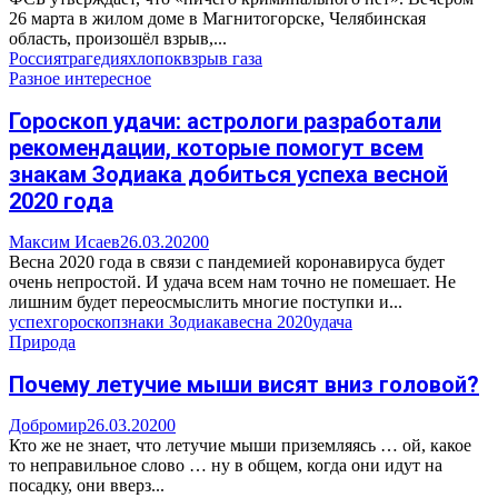
26 марта в жилом доме в Магнитогорске, Челябинская
область, произошёл взрыв,...
Россия
трагедия
хлопок
взрыв газа
Разное интересное
Гороскоп удачи: астрологи разработали
рекомендации, которые помогут всем
знакам Зодиака добиться успеха весной
2020 года
Максим Исаев
26.03.2020
0
Весна 2020 года в связи с пандемией коронавируса будет
очень непростой. И удача всем нам точно не помешает. Не
лишним будет переосмыслить многие поступки и...
успех
гороскоп
знаки Зодиака
весна 2020
удача
Природа
Почему летучие мыши висят вниз головой?
Добромир
26.03.2020
0
Кто же не знает, что летучие мыши приземляясь … ой, какое
то неправильное слово … ну в общем, когда они идут на
посадку, они вверз...