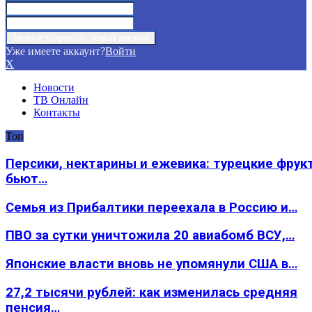
Уже имеете аккаунт?
Войти
X
Новости
ТВ Онлайн
Контакты
Топ
Персики, нектарины и ежевика: турецкие фрук
бьют…
Семья из Прибалтики переехала в Россию и…
ПВО за сутки уничтожила 20 авиабомб ВСУ,…
Японские власти вновь не упомянули США в…
27,2 тысячи рублей: как изменилась средняя
пенсия…