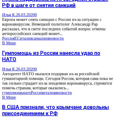
РФ в шаге от снятия санкций
Илья К.
26.03.2020
0
Европа может снять санкции с России из-за ситуации с
коронавирусом. Немецкий политолог Александр Рар
рассказал, что в свете последних событий вопрос отмены
антироссийских санкций может...
Россия
ЕС
италия
санкции
яновости
В Мире
Гумпомощь из России нанесла удар по
НАТО
Илья К.
26.03.2020
0
Авторитет НАТО оказался подорван из-за российской
гуманитарной помощи. Сегодня Россия, которая сама пока не
так сильно страдает из-за эпидемии коронавируса, стремится
помочь странам, которые оказались...
гумпомощь
нато
Россия
италия
яновости
В Мире
В США признали, что крымчане довольны
присоединением к РФ