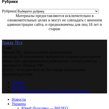
Рубрики
Рубрики
Материалы предоставляются исключительно в
ознакомительных целях и могут не совпадать с мнением
администрации сайта, и предназначены для лиц 18 лет и
старше
Правда-ТВ.ru
О нас
Правда-ТВ - Дискуссионно политическая
площадка.Использование материалов издания допускается
только при одновременном размещении гиперссылки на
оригинал в «Правда-ТВ»
@2023 - www.pravda-tv.ru. Все права принадлежат
правообладателям.
Главная
Авторам
Владельцам авторских прав. Ответственности.
Новости
Украина
Юрий Подоляка — ВИДЕО