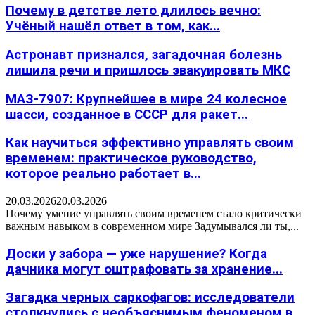
Почему в детстве лето длилось вечно:
Учёный нашёл ответ в том, как...
Астронавт признался, загадочная болезнь
лишила речи и пришлось эвакуировать МКС
МАЗ-7907: Крупнейшее в мире 24 колесное
шасси, созданное в СССР для ракет...
Как научиться эффективно управлять своим
временем: практическое руководство,
которое реально работает в...
20.03.2026
20.03.2026
Почему умение управлять своим временем стало критически
важным навыком в современном мире Задумывался ли ты,...
Доски у забора — уже нарушение? Когда
дачника могут оштрафовать за хранение...
Загадка черных саркофагов: исследователи
столкнулись с необъяснимым феноменом в