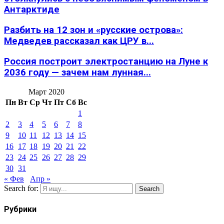
Антарктиде
Разбить на 12 зон и «русские острова»:
Медведев рассказал как ЦРУ в...
Россия построит электростанцию на Луне к
2036 году — зачем нам лунная...
Март 2020
Пн
Вт
Ср
Чт
Пт
Сб
Вс
1
2
3
4
5
6
7
8
9
10
11
12
13
14
15
16
17
18
19
20
21
22
23
24
25
26
27
28
29
30
31
« Фев
Апр »
Search for:
Search
Рубрики