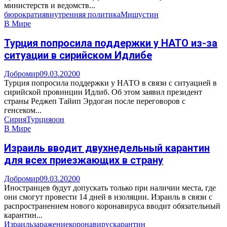
министерств и ведомств...
бюрократия
внутренняя политика
Мишустин
В Мире
Турция попросила поддержки у НАТО из-за
ситуации в сирийском Идлибе
Добромир
09.03.2020
0
Турция попросила поддержки у НАТО в связи с ситуацией в
сирийской провинции Идлиб. Об этом заявил президент
страны Реджеп Тайип Эрдоган после переговоров с
генсеком...
Сирия
Турция
оон
В Мире
Израиль вводит двухнедельный карантин
для всех приезжающих в страну
Добромир
09.03.2020
0
Иностранцев будут допускать только при наличии места, где
они смогут провести 14 дней в изоляции. Израиль в связи с
распространением нового коронавируса вводит обязательный
карантин...
Израиль
заражение
коронавирус
карантин