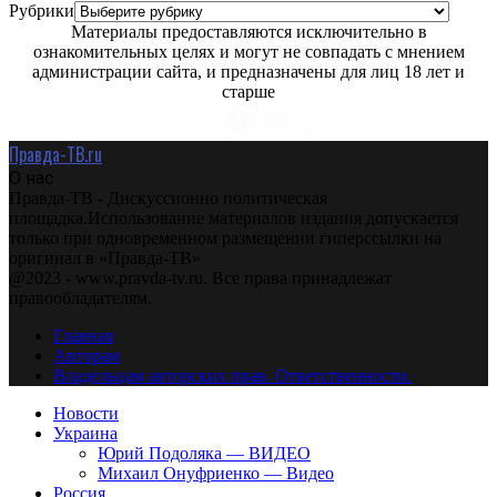
Рубрики
Материалы предоставляются исключительно в
ознакомительных целях и могут не совпадать с мнением
администрации сайта, и предназначены для лиц 18 лет и
старше
Правда-ТВ.ru
О нас
Правда-ТВ - Дискуссионно политическая
площадка.Использование материалов издания допускается
только при одновременном размещении гиперссылки на
оригинал в «Правда-ТВ»
@2023 - www.pravda-tv.ru. Все права принадлежат
правообладателям.
Главная
Авторам
Владельцам авторских прав. Ответственности.
Новости
Украина
Юрий Подоляка — ВИДЕО
Михаил Онуфриенко — Видео
Россия