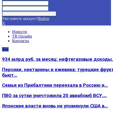
Уже имеете аккаунт?
Войти
X
Новости
ТВ Онлайн
Контакты
Топ
934 млрд руб. за месяц: нефтегазовые доходы
Персики, нектарины и ежевика: турецкие фрук
бьют…
Семья из Прибалтики переехала в Россию и…
ПВО за сутки уничтожила 20 авиабомб ВСУ,…
Японские власти вновь не упомянули США в…