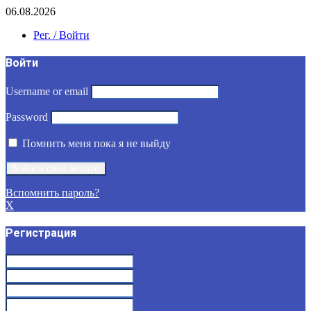
06.08.2026
Рег. / Войти
Войти
Username or email
Password
Помнить меня пока я не выйду
Вспомнить пароль?
X
Регистрация