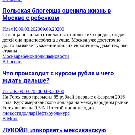
Польская блогерша оценила жизнь в
Москве с ребенком
Илья К.
09.03.2020
09.03.2020
0
Столица не сильно отличается от польских городов, но для
детей она приспособлена лучше. Москва уже достаточно
долго вызывает уважение многих европейцев, даже тех, чьи
страны...
Москва
ребёнок
польша
яновости
В России
Что происходит с курсом рубля и чего
ждать дальше?
Илья К.
09.03.2020
09.03.2020
0
На Forex евро превысил 85 рублей впервые с февраля 2016
года. Курс американского доллара на международном рынке
Forex вырос на 9,5%. По этой причине один...
яновости
доллар
Нефть
рубль
курс
В Мире
ЛУКОЙЛ «покоряет» мексиканскую