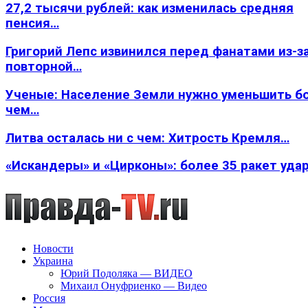
27,2 тысячи рублей: как изменилась средняя
пенсия…
Григорий Лепс извинился перед фанатами из-з
повторной…
Ученые: Население Земли нужно уменьшить б
чем…
Литва осталась ни с чем: Хитрость Кремля…
«Искандеры» и «Цирконы»: более 35 ракет уда
Новости
Украина
Юрий Подоляка — ВИДЕО
Михаил Онуфриенко — Видео
Россия