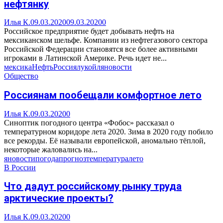
нефтянку
Илья К.
09.03.2020
09.03.2020
0
Российское предприятие будет добывать нефть на
мексиканском шельфе. Компании из нефтегазового сектора
Российской Федерации становятся все более активными
игроками в Латинской Америке. Речь идет не...
мексика
Нефть
Россия
лукойл
яновости
Общество
Россиянам пообещали комфортное лето
Илья К.
09.03.2020
0
Синоптик погодного центра «Фобос» рассказал о
температурном коридоре лета 2020. Зима в 2020 году побило
все рекорды. Её называли европейской, аномально тёплой,
некоторые жаловались на...
яновости
погода
прогноз
температура
лето
В России
Что дадут российскому рынку труда
арктические проекты?
Илья К.
09.03.2020
0