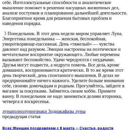
себе. Интеллектуальные способности и аналитическое
мышление поможет в решении насущных жизненных дел,
анализе поступков и планировании дальнейшей деятельности.
Благоприятное время для решения бытовых проблем и
наведения порядка.
☽
Понедельник. В этот день недели миром управляет Луна.
Энергетика понедельника — женская, беспокойная,
умиротворяюще-пассивная. День «тяжелый» — чувства
давлеют над разумом. Эмоции настроены на поэтическое и
мечтательное восприятие окружающего. Любые перемены
вызывают беспокойство. Удачи чередуются с неудачами.
Друзья могут подвести, а недруги помочь. Все дела, кроме
домашних, воспринимаются критически. В то же время этот
день творческий, день спонтанного мышления. В делах не
предпринимайте ничего важного. Уделите больше внимания
себе, своими домочадцам и родным. Прогуляйтесь, зайдите в
магазин за покупками. Займитесь своим хобби. Примите
ванну. В понедельник не надо заниматься делами вторника,
четверга и воскресенья.
луна
полнолуние
знаки Зодиака
фазы луны
предыдущая статья
Всех Женщин поздравляем с 8 марта — Счастья, радости