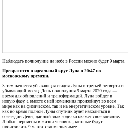
Стрелец: Гороскоп на 9 марта 2020
Козерог: Гороскоп на 9 марта 2020
Водолей: Гороскоп на 9 марта 2020
Рыбы: Гороскоп на 9 марта 2020
Лунный календарь на март 2020
Влияние Луны 9 марта 2020 года с 0:00 по 17:49
Наблюдать полнолуние на небе в России можно будет 9 марта.
Превратится в идеальный круг Луна в 20:47 по
московскому времени.
Затем начнется убывающая стадия Луны в третьей четверти и
убывающий месяц. День полнолуния 9 марта 2020 года —
время для обновлений и трансформаций. Луна войдет в
новую фазу, а вместе с ней изменения произойдут во всем
мире как на физическом, так и на энергетическом уровне. Так
как во время полной Луны спутник будет находиться в
созвездии Девы, данный знак зодиака окажет свое влияние.
Любые перемены в жизни человека, которые будут
происходить 9 марта, станут значимее.