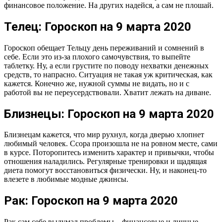
финансовое положение. На других надейся, а сам не плошай.
Телец: Гороскоп на 9 марта 2020
Гороскоп обещает Тельцу день переживаний и сомнений в
себе. Если это из-за плохого самочувствия, то выпейте
таблетку. Ну, а если грустите по поводу нехватки денежных
средств, то напрасно. Ситуация не такая уж критическая, как
кажется. Конечно же, нужной суммы не видать, но и с
работой вы не переусердствовали. Хватит лежать на диване.
Близнецы: Гороскоп на 9 марта 2020
Близнецам кажется, что мир рухнул, когда дверью хлопнет
любимый человек. Ссора произошла не на ровном месте, сами
в курсе. Поторопитесь изменить характер и привычки, чтобы
отношения наладились. Регулярные тренировки и щадящая
диета помогут восстановиться физически. Ну, и наконец-то
влезете в любимые модные джинсы.
Рак: Гороскоп на 9 марта 2020
Рак сам себе выдумал проблемы – финансовые и личные.