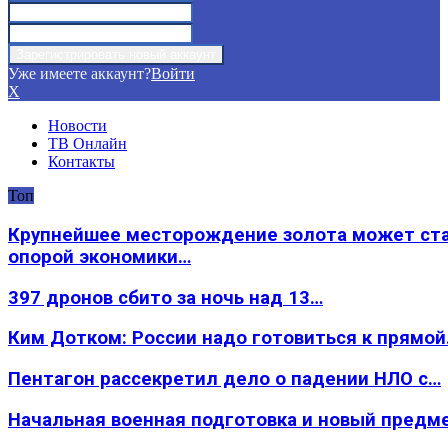
Уже имеете аккаунт?
Войти
X
Новости
ТВ Онлайн
Контакты
Топ
Крупнейшее месторождение золота может ст
опорой экономики…
397 дронов сбито за ночь над 13…
Ким Дотком: России надо готовиться к прямо
Пентагон рассекретил дело о падении НЛО с…
Начальная военная подготовка и новый предм