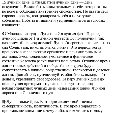
15
лунный день. Пятнадцатый лунный день — день
искушений. Важно быть внимательным к себе, осторожным
во всем и соблюдать внутреннее спокойствие. Не давать себя
спровоцировать, контролировать себя и не уступать
соблазнам. Побыть в тишине и уединении, избегать любых
излишеств.
🌔
Молодая растущая Луна или 2-я лунная фаза. Период
лунного цикла от 1-й лунной четверти до полнолуния, так
называемый период истиной Луны. Энергетика живительных
сил Солнца как никогда благоприятна. Это период, когда
процессы в человеческом организме и психике сильны и
активны. Эмоциональное, умственное и физическое
состояние человека раскрывается полностью. Отличное время
для активных действий и побед. Успех и удача будут
сопутствовать в личной, общественной, творческой и деловой
жизни. Двигайтесь, путешествуйте, общайтесь, вкладывайте
деньги, укрепляйте свое здоровье. За пару лунных дней до
полнолуния притормозите, так как наступит период
неблагоприятных лунных дней называемых днями Лунной
дороги или Сожженного пути.
♍
Луна в знаке Дева. В эти дни людям свойственна
самокритичность, практичность. В это время характерно
пристальное внимание к чему-либо, в том числе к самому