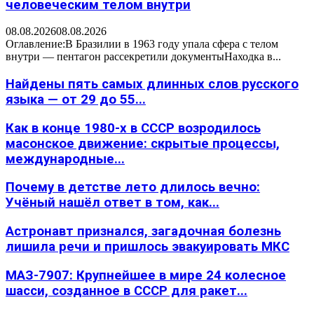
человеческим телом внутри
08.08.2026
08.08.2026
Оглавление:В Бразилии в 1963 году упала сфера с телом
внутри — пентагон рассекретили документыНаходка в...
Найдены пять самых длинных слов русского
языка — от 29 до 55...
Как в конце 1980-х в СССР возродилось
масонское движение: скрытые процессы,
международные...
Почему в детстве лето длилось вечно:
Учёный нашёл ответ в том, как...
Астронавт признался, загадочная болезнь
лишила речи и пришлось эвакуировать МКС
МАЗ-7907: Крупнейшее в мире 24 колесное
шасси, созданное в СССР для ракет...