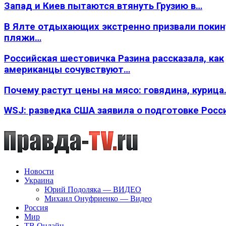
Запад и Киев пытаются втянуть Грузию в…
В Ялте отдыхающих экстренно призвали покин
пляжи…
Российская шестовичка Разина рассказала, как
американцы сочувствуют…
Почему растут цены на мясо: говядина, курица
WSJ: разведка США заявила о подготовке Росс
Новости
Украина
Юрий Подоляка — ВИДЕО
Михаил Онуфриенко — Видео
Россия
Мир
ТВ Онлайн