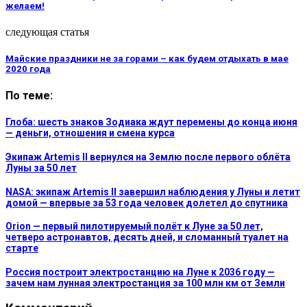
желаем!
следующая статья
Майские праздники не за горами – как будем отдыхать в мае
2020 года
По теме:
Глоба: шесть знаков Зодиака ждут перемены до конца июня
— деньги, отношения и смена курса
Экипаж Artemis II вернулся на Землю после первого облёта
Луны за 50 лет
NASA: экипаж Artemis II завершил наблюдения у Луны и летит
домой — впервые за 53 года человек долетел до спутника
Orion — первый пилотируемый полёт к Луне за 50 лет,
четверо астронавтов, десять дней, и сломанный туалет на
старте
Россия построит электростанцию на Луне к 2036 году —
зачем нам лунная электростанция за 100 млн км от Земли