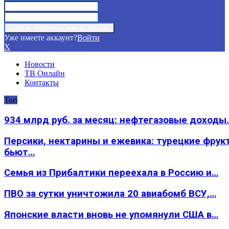
Уже имеете аккаунт?
Войти
X
Новости
ТВ Онлайн
Контакты
Топ
934 млрд руб. за месяц: нефтегазовые доходы
Персики, нектарины и ежевика: турецкие фрук
бьют…
Семья из Прибалтики переехала в Россию и…
ПВО за сутки уничтожила 20 авиабомб ВСУ,…
Японские власти вновь не упомянули США в…