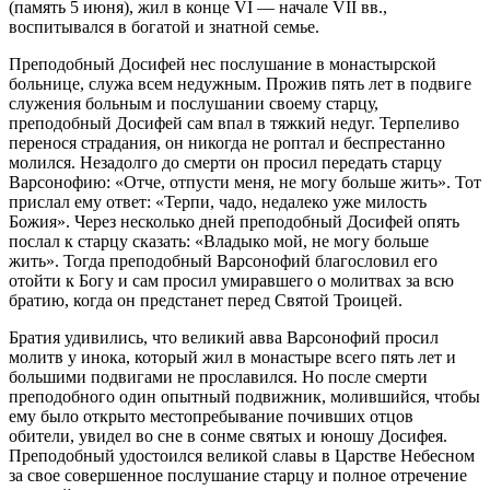
(память 5 июня), жил в конце VI — начале VII вв.,
воспитывался в богатой и знатной семье.
Преподобный Досифей нес послушание в монастырской
больнице, служа всем недужным. Прожив пять лет в подвиге
служения больным и послушании своему старцу,
преподобный Досифей сам впал в тяжкий недуг. Терпеливо
перенося страдания, он никогда не роптал и беспрестанно
молился. Незадолго до смерти он просил передать старцу
Варсонофию: «Отче, отпусти меня, не могу больше жить». Тот
прислал ему ответ: «Терпи, чадо, недалеко уже милость
Божия». Через несколько дней преподобный Досифей опять
послал к старцу сказать: «Владыко мой, не могу больше
жить». Тогда преподобный Варсонофий благословил его
отойти к Богу и сам просил умиравшего о молитвах за всю
братию, когда он предстанет перед Святой Троицей.
Братия удивились, что великий авва Варсонофий просил
молитв у инока, который жил в монастыре всего пять лет и
большими подвигами не прославился. Но после смерти
преподобного один опытный подвижник, молившийся, чтобы
ему было открыто местопребывание почивших отцов
обители, увидел во сне в сонме святых и юношу Досифея.
Преподобный удостоился великой славы в Царстве Небесном
за свое совершенное послушание старцу и полное отречение