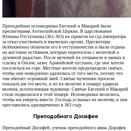
Преподобные исповедники Евгений и Макарий были
пресвитерами Антиохийской Церкви. В царствование
Юлиана Отступника (361-363) их привели на суд императора
за отказ участвовать в языческих оргиях. Пресвитеры
безбоязненно обличили его в отступничестве и были отданы
на жестокие истязания, которые переносили с молитвой и
духовной радостью. После мучений их отправили в оковах в
ссылку в Оасим, оазис Аравийской пустыни, где они хотели
поселиться на горе. Местные жители предупредили святых,
чтобы они немедленно удалились от того места, потому что
там обитает огромный змей. Святые мученики просили
показать им это место, и по их молитве в пещеру ударила
молния, испепелившая чудовище. Святые Евгений и Макарий
стали подвизаться в этой пещере. Исповедники молились,
чтобы им умереть вместе. Господь услышал их молитву, и они
преставились одновременно в 363 году.
Преподобного Досифея
Преподобный Досифей, ученик преподобного аввы Дорофея