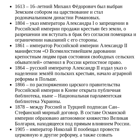
1613 – 16–летний Михаил Фёдорович был выбран
Земским собором на царствование и стал
родоначальником династии Романовых.
1804 – указ императора Александра I о запрещении в
Российской империи продажи крестьян без земли, о
разрешении им вступать в брак без согласия помещика и
ограничении наказаний с его стороны.
1861 – император Российской империи Александр II
манифестом «О Всемилостивейшем даровании
крепостным людям прав состояния свободных сельских
обывателей» отменил в России крепостное право.
1864 – русский император Александр II издал указ о
наделении землёй польских крестьян, начало аграрной
реформы в Польше.
1866 – по распоряжению царского правительства
Российской империи в Киеве открыта публичная
библиотека, ныне – Национальная парламентская
библиотека Украины.
1878 – между Россией и Турцией подписан Сан–
Стефанский мирный договор. В составе Османской
империи образовано автономное княжество Великая
Болгария, находящееся под прямым влиянием России.
1905 – император Николай II пообещал провести
церковную и другие реформу, а также созвать