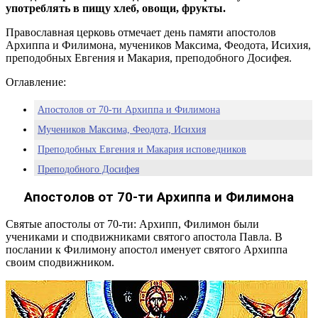
употреблять в пищу хлеб, овощи, фрукты.
Православная церковь отмечает день памяти апостолов
Архиппа и Филимона, мучеников Максима, Феодота, Исихия,
преподобных Евгения и Макария, преподобного Досифея.
Оглавление:
Апостолов от 70-ти Архиппа и Филимона
Мучеников Максима, Феодота, Исихия
Преподобных Евгения и Макария исповедников
Преподобного Досифея
Заговоры на 3 марта — День Ярила с овсянкой
Апостолов от 70-ти Архиппа и Филимона
Приметы на 3 марта
Святые апостолы от 70-ти: Архипп, Филимон были
Какой сегодня праздник 3 марта 2020: церковный
учениками и сподвижниками святого апостола Павла. В
праздник Овсянки
послании к Филимону апостол именует святого Архиппа
Праздники сегодня
своим сподвижником.
Родились в этот день
Умерли в этот день