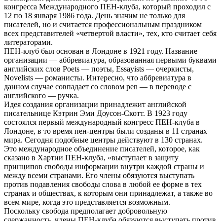
конгресса Международного ПЕН-клуба, который проходил с
12 по 18 января 1986 года. День значим не только для
писателей, но и считается профессиональным праздником
всех представителей «четвертой власти», тех, кто считает себя
литераторами.
ПЕН-клуб был основан в Лондоне в 1921 году. Название
организации — аббревиатура, образованная первыми буквами
английских слов Poets — поэты, Essayists — очеркисты,
Novelists — романисты. Интересно, что аббревиатура в
данном случае совпадает со словом pen — в переводе с
английского — ручка.
Идея создания организации принадлежит английской
писательнице Кэтрин Эми Доусон-Скотт. В 1923 году
состоялся первый международный конгресс ПЕН-клуба в
Лондоне, в то время пен-центры были созданы в 11 странах
мира. Сегодня подобные центры действуют в 130 странах.
Это международное объединение писателей, которое, как
сказано в Хартии ПЕН-клуба, «выступает в защиту
принципов свободы информации внутри каждой страны и
между всеми странами. Eго члены обязуются выступать
против подавления свободы слова в любой ее форме в тех
странах и обществах, к которым они принадлежат, а также во
всем мире, когда это представляется возможным.
Поскольку свобода предполагает добровольную
сдержанность, члены ПЕН-клуба обязуются выступать против