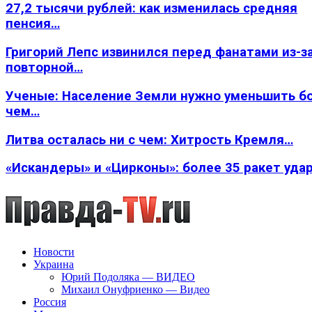
27,2 тысячи рублей: как изменилась средняя
пенсия…
Григорий Лепс извинился перед фанатами из-з
повторной…
Ученые: Население Земли нужно уменьшить б
чем…
Литва осталась ни с чем: Хитрость Кремля…
«Искандеры» и «Цирконы»: более 35 ракет уда
Новости
Украина
Юрий Подоляка — ВИДЕО
Михаил Онуфриенко — Видео
Россия