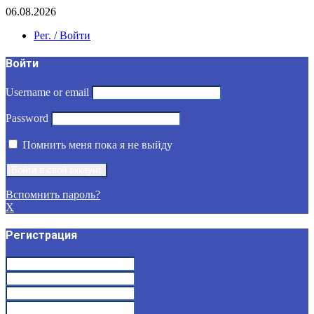
06.08.2026
Рег. / Войти
Войти
Username or email
Password
Помнить меня пока я не выйду
Вспомнить пароль?
X
Регистрация