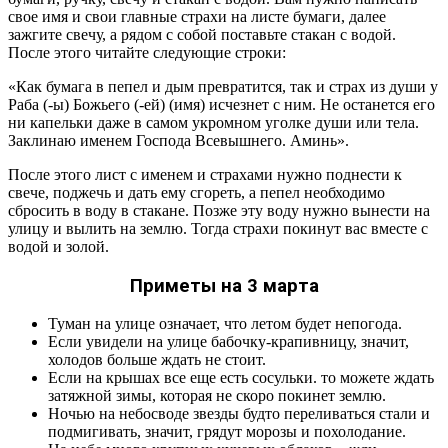
свое имя и свои главные страхи на листе бумаги, далее
зажгите свечу, а рядом с собой поставьте стакан с водой.
После этого читайте следующие строки:
«Как бумага в пепел и дым превратится, так и страх из души у
Раба (-ы) Божьего (-ей) (имя) исчезнет с ним. Не останется его
ни капельки даже в самом укромном уголке души или тела.
Заклинаю именем Господа Всевышнего. Аминь».
После этого лист с именем и страхами нужно поднести к
свече, поджечь и дать ему сгореть, а пепел необходимо
сбросить в воду в стакане. Позже эту воду нужно вынести на
улицу и вылить на землю. Тогда страхи покинут вас вместе с
водой и золой.
Приметы на 3 марта
Туман на улице означает, что летом будет непогода.
Если увидели на улице бабочку-крапивницу, значит,
холодов больше ждать не стоит.
Если на крышах все еще есть сосульки. то можете ждать
затяжной зимы, которая не скоро покинет землю.
Ночью на небосводе звезды будто переливаться стали и
подмигивать, значит, грядут морозы и похолодание.