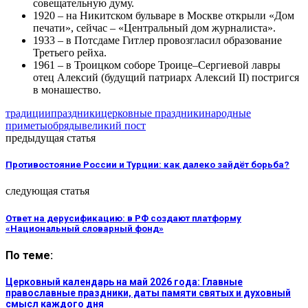
совещательную думу.
1920 – на Никитском бульваре в Москве открыли «Дом
печати», сейчас – «Центральный дом журналиста».
1933 – в Потсдаме Гитлер провозгласил образование
Третьего рейха.
1961 – в Троицком соборе Троице–Сергиевой лавры
отец Алексий (будущий патриарх Алексий II) постригся
в монашество.
традиции
праздники
церковные праздники
народные
приметы
обряды
великий пост
предыдущая статья
Противостояние России и Турции: как далеко зайдёт борьба?
следующая статья
Ответ на дерусификацию: в РФ создают платформу
«Национальный словарный фонд»
По теме:
Церковный календарь на май 2026 года: Главные
православные праздники, даты памяти святых и духовный
смысл каждого дня