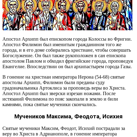
Апостол Архипп был епископом города Колоссы во Фригии.
Апостол Филимон был именитым гражданином того же
города, и в его доме собирались христиане, чтобы совершать
Богослужение. Он был также рукоположен в сан епископа
апостолом Павлом и обходил фригийские города, проповедуя
Евангелие. Впоследствии он был архипастырем города Газы.
В гонение на христиан императора Нерона (54-68) святые
апостолы Архипп, Филимон были преданы суду
градоначальника Артоклиса за проповедь веры во Христа.
Апостол Архипп был зверски изрезан ножами. После
истязаний Филимона по пояс закопали в землю и били
камнями, пока святые мученики скончались.
Мучеников Максима, Феодота, Исихия
Святые мученики Максим, Феодот, Исихий пострадали за
веру во Христа в Адрианополе, в гонение императора