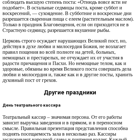
соблюдать высшую степень поста: «Отнюдь вовсе ясти не
подобает». В остальные седмицы поста, кроме суббот и
воскресений, — сухоядение. В субботние и воскресные дни
разрешается сваренная пища с елеем (растительным маслом).
Только в праздник Благовещения, если он приходится не в
Страстную седмицу, разрешается вкушение рыбы.
Церковь строго осуждает нарушающих Великий пост, но,
действуя в духе любви и милосердия Божия, не возлагает
правил пощения во всей полноте на детей, больных,
немощных и престарелых, не отчуждает их от участия в
радости причащения и Пасхи. Но немощные телом, как и
здоровые, обязаны во время Великого поста совершать дела
любви и милосердия и, также как и в другие посты, хранить
духовный пост от грехов.
Другие праздники
День театрального кассира
Театральный кассир – значимая персона. От его работы
зависит выручка заведения и в прямом, и в переносном
смысле. Правильная презентация представления способна
поднять посещаемость зала в несколько раз. Кассиры
заслуживают народной славы и почтения коллег. Каждый