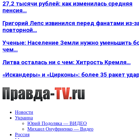
27,2 тысячи рублей: как изменилась средняя
пенсия…
Григорий Лепс извинился перед фанатами из-з
повторной…
Ученые: Население Земли нужно уменьшить б
чем…
Литва осталась ни с чем: Хитрость Кремля…
«Искандеры» и «Цирконы»: более 35 ракет уда
Новости
Украина
Юрий Подоляка — ВИДЕО
Михаил Онуфриенко — Видео
Россия