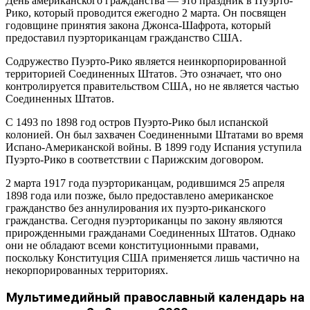
День американского гражданства — это праздник в Пуэрто-
Рико, который проводится ежегодно 2 марта. Он посвящен
годовщине принятия закона Джонса-Шафрота, который
предоставил пуэрториканцам гражданство США.
Содружество Пуэрто-Рико является неинкорпорированной
территорией Соединенных Штатов. Это означает, что оно
контролируется правительством США, но не является частью
Соединенных Штатов.
С 1493 по 1898 год остров Пуэрто-Рико был испанской
колонией. Он был захвачен Соединенными Штатами во время
Испано-Американской войны. В 1899 году Испания уступила
Пуэрто-Рико в соответствии с Парижским договором.
2 марта 1917 года пуэрториканцам, родившимся 25 апреля
1898 года или позже, было предоставлено американское
гражданство без аннулирования их пуэрто-риканского
гражданства. Сегодня пуэрториканцы по закону являются
прирожденными гражданами Соединенных Штатов. Однако
они не обладают всеми конституционными правами,
поскольку Конституция США применяется лишь частично на
некорпорированных территориях.
Мультимедийный православный календарь на