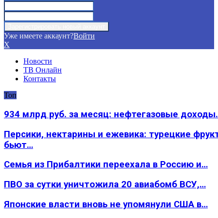
Уже имеете аккаунт?
Войти
X
Новости
ТВ Онлайн
Контакты
Топ
934 млрд руб. за месяц: нефтегазовые доходы
Персики, нектарины и ежевика: турецкие фрук
бьют…
Семья из Прибалтики переехала в Россию и…
ПВО за сутки уничтожила 20 авиабомб ВСУ,…
Японские власти вновь не упомянули США в…