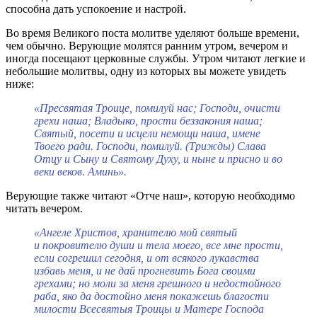
способна дать успокоение и настрой.
Во время Великого поста молитве уделяют больше времени,
чем обычно. Верующие молятся ранним утром, вечером и
иногда посещают церковные службы. Утром читают легкие и
небольшие молитвы, одну из которых вы можете увидеть
ниже:
«Пресвятая Троице, помилуй нас; Господи, очисти
грехи наша; Владыко, прости беззакония наша;
Святый, посети и исцели немощи наша, имене
Твоего ради. Господи, помилуй. (Трижды) Слава
Отцу и Сыну и Святому Духу, и ныне и присно и во
веки веков. Аминь».
Верующие также читают «Отче наш», которую необходимо
читать вечером.
«Ангеле Христов, хранителю мой святый
и покровителю души и тела моего, все мне прости,
если согрешил сегодня, и от всякого лукавства
избавь меня, и не дай прогневить Бога своими
грехами; но моли за меня грешного и недостойного
раба, яко да достойно меня покажешь благости
милости Всесвятыя Троицы и Матере Господа