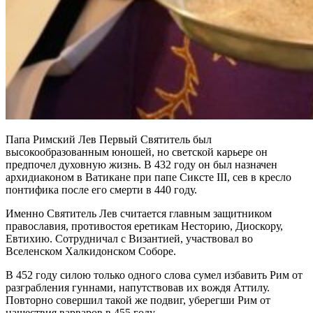
Папа Римский Лев Первый Святитель был
высокообразованным юношей, но светской карьере он
предпочел духовную жизнь. В 432 году он был назначен
архидиаконом в Ватикане при папе Сиксте III, сев в кресло
понтифика после его смерти в 440 году.
Именно Святитель Лев считается главным защитником
православия, противостоя еретикам Несторию, Диоскору,
Евтихию. Сотрудничал с Византией, участвовал во
Вселенском Халкидонском Соборе.
В 452 году силою только одного слова сумел избавить Рим от
разграбления гуннами, напутствовав их вождя Аттилу.
Повторно совершил такой же подвиг, уберегши Рим от
нашествия варваров в 455 году.