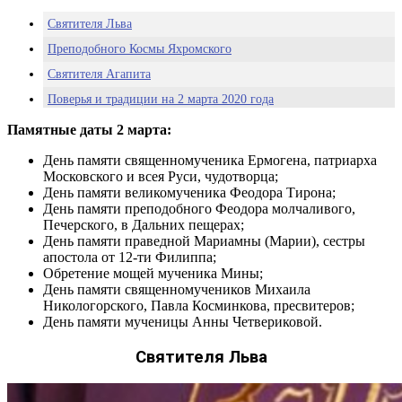
Святителя Льва
Преподобного Космы Яхромского
Святителя Агапита
Поверья и традиции на 2 марта 2020 года
Первый день Великого поста, что можно кушать 2 марта
Памятные даты 2 марта:
Молитвы, которые обязательны к прочтению дома в Великий
День памяти священномученика Ермогена, патриарха
пост
Московского и всея Руси, чудотворца;
Какой сегодня праздник 2 марта 2020: церковный
День памяти великомученика Феодора Тирона;
праздник Начало Великого поста
День памяти преподобного Феодора молчаливого,
Печерского, в Дальних пещерах;
Другие праздники
День памяти праведной Мариамны (Марии), сестры
Мультимедийный православный календарь на 2—8 марта 2020
апостола от 12-ти Филиппа;
года:
Обретение мощей мученика Мины;
День памяти священномучеников Михаила
Никологорского, Павла Косминкова, пресвитеров;
День памяти мученицы Анны Четвериковой.
Святителя Льва