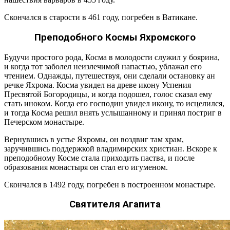
Скончался в старости в 461 году, погребен в Ватикане.
Преподобного Космы Яхромского
Будучи простого рода, Косма в молодости служил у боярина,
и когда тот заболел неизлечимой напастью, ублажал его
чтением. Однажды, путешествуя, они сделали остановку ан
речке Яхрома. Косма увидел на древе икону Успения
Пресвятой Богородицы, и когда подошел, голос сказал ему
стать иноком. Когда его господин увидел икону, то исцелился,
и тогда Косма решил внять услышанному и принял постриг в
Печерском монастыре.
Вернувшись в устье Яхромы, он воздвиг там храм,
заручившись поддержкой владимирских христиан. Вскоре к
преподобному Косме стала приходить паства, и после
образования монастыря он стал его игуменом.
Скончался в 1492 году, погребен в построенном монастыре.
Святителя Агапита