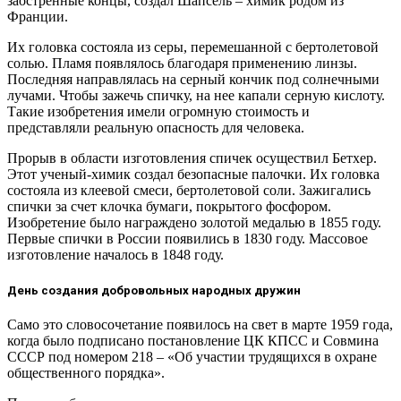
заостренные концы, создал Шапсель – химик родом из
Франции.
Их головка состояла из серы, перемешанной с бертолетовой
солью. Пламя появлялось благодаря применению линзы.
Последняя направлялась на серный кончик под солнечными
лучами. Чтобы зажечь спичку, на нее капали серную кислоту.
Такие изобретения имели огромную стоимость и
представляли реальную опасность для человека.
Прорыв в области изготовления спичек осуществил Бетхер.
Этот ученый-химик создал безопасные палочки. Их головка
состояла из клеевой смеси, бертолетовой соли. Зажигались
спички за счет клочка бумаги, покрытого фосфором.
Изобретение было награждено золотой медалью в 1855 году.
Первые спички в России появились в 1830 году. Массовое
изготовление началось в 1848 году.
День создания добровольных народных дружин
Само это словосочетание появилось на свет в марте 1959 года,
когда было подписано постановление ЦК КПСС и Совмина
СССР под номером 218 – «Об участии трудящихся в охране
общественного порядка».