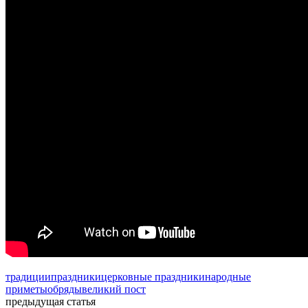
традиции
праздники
церковные праздники
народные
приметы
обряды
великий пост
предыдущая статья