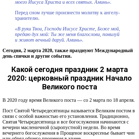
моего Иисуса Христа и всех святых. Аминь».
Перед сном лучше произнести молитву к ангелу-
хранителю.
«В руки Твои, Господи Иисусе Христе, Боже мой,
предаю дух мой: Ты же меня благослови, помилуй
и живот вечный даруй. Аминь».
Сегодня, 2 марта 2020, также празднуют Международный
день спички и другие события.
Какой сегодня праздник 2 марта
2020: церковный праздник Начало
Великого поста
В 2020 году время Великого поста — со 2 марта по 18 апреля.
Пост Святой Четыредесятницы называется Великим постом в
связи с особой важностью его установления. Традиционно,
Святая Четыредесятница и все богослужения начинаются с
вечерни масленичной (сыропустной) недели. Во время
вечернего богослужения в Прощеное воскресенье бывает чин
или обряд общего прощения в храме.