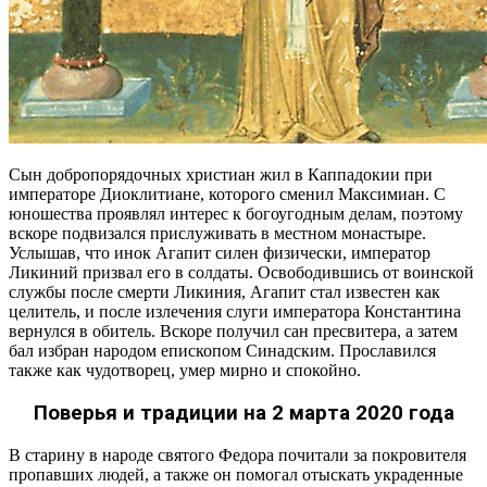
Сын добропорядочных христиан жил в Каппадокии при
императоре Диоклитиане, которого сменил Максимиан. С
юношества проявлял интерес к богоугодным делам, поэтому
вскоре подвизался прислуживать в местном монастыре.
Услышав, что инок Агапит силен физически, император
Ликиний призвал его в солдаты. Освободившись от воинской
службы после смерти Ликиния, Агапит стал известен как
целитель, и после излечения слуги императора Константина
вернулся в обитель. Вскоре получил сан пресвитера, а затем
бал избран народом епископом Синадским. Прославился
также как чудотворец, умер мирно и спокойно.
Поверья и традиции на 2 марта 2020 года
В старину в народе святого Федора почитали за покровителя
пропавших людей, а также он помогал отыскать украденные