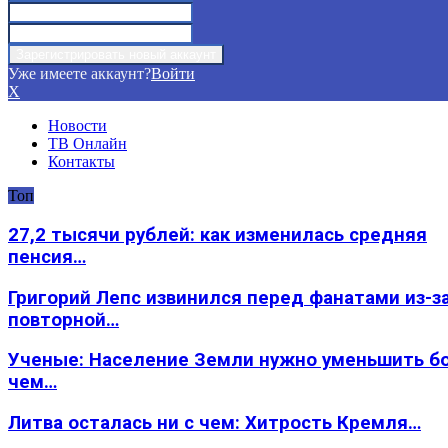
Уже имеете аккаунт?
Войти
X
Новости
ТВ Онлайн
Контакты
Топ
27,2 тысячи рублей: как изменилась средняя
пенсия…
Григорий Лепс извинился перед фанатами из-з
повторной…
Ученые: Население Земли нужно уменьшить б
чем…
Литва осталась ни с чем: Хитрость Кремля…