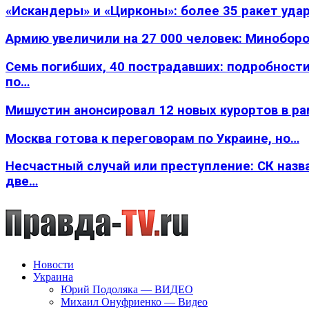
«Искандеры» и «Цирконы»: более 35 ракет уда
Армию увеличили на 27 000 человек: Минобор
Семь погибших, 40 пострадавших: подробности
по…
Мишустин анонсировал 12 новых курортов в р
Москва готова к переговорам по Украине, но…
Несчастный случай или преступление: СК назв
две…
Новости
Украина
Юрий Подоляка — ВИДЕО
Михаил Онуфриенко — Видео