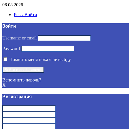
06.08.2026
Рег. / Войти
Войти
Username or email
Password
Помнить меня пока я не выйду
Вспомнить пароль?
X
Регистрация