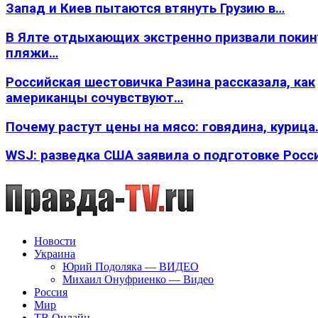
Запад и Киев пытаются втянуть Грузию в…
В Ялте отдыхающих экстренно призвали покин
пляжи…
Российская шестовичка Разина рассказала, как
американцы сочувствуют…
Почему растут цены на мясо: говядина, курица
WSJ: разведка США заявила о подготовке Росс
Новости
Украина
Юрий Подоляка — ВИДЕО
Михаил Онуфриенко — Видео
Россия
Мир
ТВ Онлайн