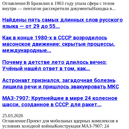
Оглавление:В Бразилии в 1963 году упала сфера с телом
внутри — пентагон рассекретили документыНаходка в...
Найдены пять самых длинных слов русского
языка — от 29 до 55...
Как в конце 1980-х в СССР возродилось
масонское движение: скрытые процессы,
международные...
Почему в детстве лето длилось вечно:
Учёный нашёл ответ в том, как...
Астронавт признался, загадочная болезнь
лишила речи и пришлось эвакуировать МКС
МАЗ-7907: Крупнейшее в мире 24 колесное
шасси, созданное в СССР для ракет...
25.03.2026
Оглавление:Проект для мобильных ядерных комплексов в
условиях холодной войныКонструкция МАЗ-7907: 24