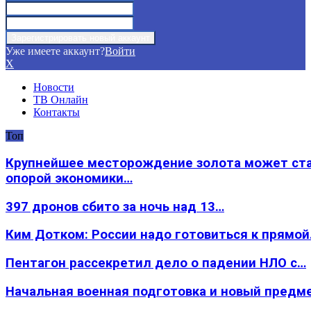
Уже имеете аккаунт?
Войти
X
Новости
ТВ Онлайн
Контакты
Топ
Крупнейшее месторождение золота может ст
опорой экономики…
397 дронов сбито за ночь над 13…
Ким Дотком: России надо готовиться к прямо
Пентагон рассекретил дело о падении НЛО с…
Начальная военная подготовка и новый предм