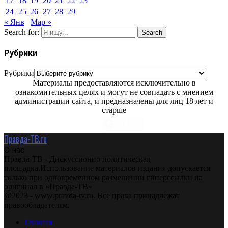
17
18
19
20
21
22
23
24
25
26
27
28
29
« Янв
Мар »
Search for:
Search
Рубрики
Рубрики
Материалы предоставляются исключительно в
ознакомительных целях и могут не совпадать с мнением
администрации сайта, и предназначены для лиц 18 лет и
старше
Правда-ТВ.ru
О нас
Правда-ТВ - Дискуссионно политическая
площадка.Использование материалов издания допускается
только при одновременном размещении гиперссылки на
оригинал в «Правда-ТВ»
@2023 - www.pravda-tv.ru. Все права принадлежат
правообладателям.
Главная