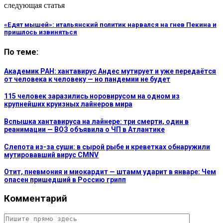
следующая статья
«Едят мышей»: итальянский политик нарвался на гнев Пекина и
пришлось извиняться
По теме:
Академик РАН: хантавирус Андес мутирует и уже передаётся
от человека к человеку — но пандемии не будет
115 человек заразились норовирусом на одном из
крупнейших круизных лайнеров мира
Вспышка хантавируса на лайнере: три смерти, один в
реанимации — ВОЗ объявила о ЧП в Атлантике
Слепота из-за суши: в сырой рыбе и креветках обнаружили
мутировавший вирус CMNV
Отит, пневмония и миокардит — штамм ударит в январе: Чем
опасен пришедший в Россию грипп
Комментарий