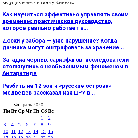
ведущих колеса и газотурбинная...
Как научиться эффективно управлять своим
временем: практическое руководство,
которое реально работает в...
Доски у забора — уже нарушение? Когда
дачника могут оштрафовать за хранение...
Загадка черных саркофагов: исследователи
столкнулись с необъяснимым феноменом в
Антарктиде
Разбить на 12 зон и «русские острова»:
Медведев рассказал как ЦРУ в...
Февраль 2020
Пн
Вт
Ср
Чт
Пт
Сб
Вс
1
2
3
4
5
6
7
8
9
10
11
12
13
14
15
16