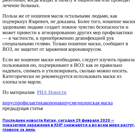
лечение больных.
Польза же от ношения масок остальными людьми, как
подчеркнул Язаревич, не доказана. Более того, ношение маски
здоровыми людьми создает ложное чувство безопасности и
может привести к игнорированию других мер профилактики
— в частности, к пренебрежению дезинфекцией рук
специальными гелями. Только ношение маски, сообщают в
ВОЗ, не защитит от заражения коронавирусом.
Если же ношение маски необходимо, следует изучить правила
пользования ею, подчеркивают в ВОЗ: как ее правильно
надевать, снимать и утилизировать, сколько можно носить.
Категорически не рекомендуется использовать маски из
хлопка или марли.
По материалам
РИА Новости
вирус
профилактика
коронавирус
медицинская маска
предыдущая статья
Последние новости Китая, сегодня 29 февраля 2020 —
показатели заражения в КНР снижаются а во всем мире растут,
главное за день