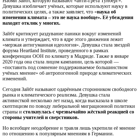
Наоми Зайбт, которую называют «анти-Грета Тунберг».
Девушка изобличает учёных, которые используют науку в
политических целях, а также заявляет, что «
наука об
изменении климата – это не наука вообще». Её убеждения
находят отклик у многих.
Зайбт критикует раздувание паники вокруг изменений
климата и утверждает, что в ядре этого движения лежит
«мерзкая антигуманная идеология». Девушка стала звездой
форума Heartland Institute, проведенного в рамках
конференции ООН по климату в Мадриде. Также в январе
2020 года она стала лицом кампании, цель которой —
«поставить под сомнение поддерживаемое большинством
учёных мнение» об антропогенной природе климатических
изменений.
Сегодня Зайбт называют одарённым сторонником свободного
рынка и климатического реализма. Девушка стала
активисткой несколько лет назад, когда высказала в школе
скептицизм по поводу либеральной миграционной политики
страны и
столкнулась с чрезвычайно жёсткой реакцией со
стороны учителей и сверстников.
Но всеобщее неодобрение и травля лишь укрепили её мнение
по отношению к популярным мнениям в Германии.