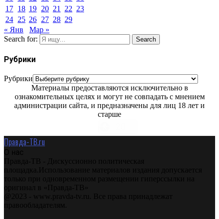
17
18
19
20
21
22
23
24
25
26
27
28
29
« Янв
Мар »
Search for:
Search
Рубрики
Рубрики
Материалы предоставляются исключительно в
ознакомительных целях и могут не совпадать с мнением
администрации сайта, и предназначены для лиц 18 лет и
старше
Правда-ТВ.ru
О нас
Правда-ТВ - Дискуссионно политическая
площадка.Использование материалов издания допускается
только при одновременном размещении гиперссылки на
оригинал в «Правда-ТВ»
@2023 - www.pravda-tv.ru. Все права принадлежат
правообладателям.