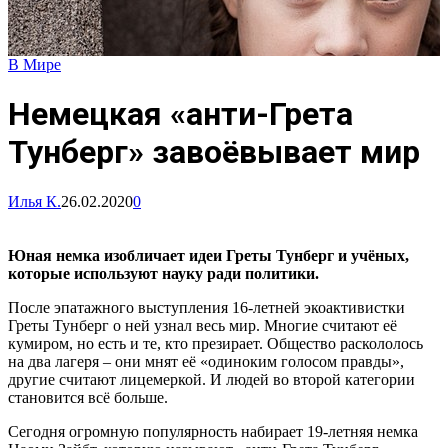
В Мире
Немецкая «анти-Грета
Тунберг» завоёвывает мир
Илья К.
26.02.2020
0
Юная немка изобличает идеи Греты Тунберг и учёных,
которые используют науку ради политики.
После эпатажного выступления 16-летней экоактивистки
Греты Тунберг о ней узнал весь мир. Многие считают её
кумиром, но есть и те, кто презирает. Общество раскололось
на два лагеря – они мнят её «одиноким голосом правды»,
другие считают лицемеркой. И людей во второй категории
становится всё больше.
Сегодня огромную популярность набирает 19-летняя немка