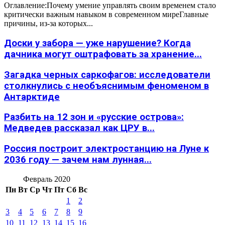
Оглавление:Почему умение управлять своим временем стало
критически важным навыком в современном миреГлавные
причины, из-за которых...
Доски у забора — уже нарушение? Когда
дачника могут оштрафовать за хранение...
Загадка черных саркофагов: исследователи
столкнулись с необъяснимым феноменом в
Антарктиде
Разбить на 12 зон и «русские острова»:
Медведев рассказал как ЦРУ в...
Россия построит электростанцию на Луне к
2036 году — зачем нам лунная...
Февраль 2020
Пн
Вт
Ср
Чт
Пт
Сб
Вс
1
2
3
4
5
6
7
8
9
10
11
12
13
14
15
16