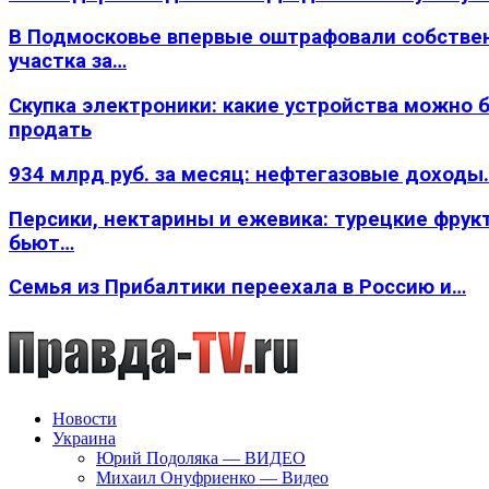
В Подмосковье впервые оштрафовали собстве
участка за…
Скупка электроники: какие устройства можно 
продать
934 млрд руб. за месяц: нефтегазовые доходы
Персики, нектарины и ежевика: турецкие фрук
бьют…
Семья из Прибалтики переехала в Россию и…
Новости
Украина
Юрий Подоляка — ВИДЕО
Михаил Онуфриенко — Видео