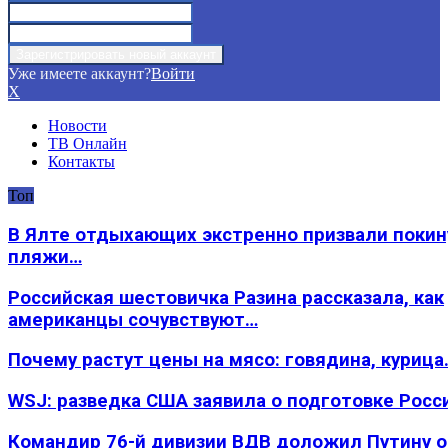
Уже имеете аккаунт?
Войти
X
Новости
ТВ Онлайн
Контакты
Топ
В Ялте отдыхающих экстренно призвали покин
пляжи…
Российская шестовичка Разина рассказала, как
американцы сочувствуют…
Почему растут цены на мясо: говядина, курица
WSJ: разведка США заявила о подготовке Росс
Командир 76-й дивизии ВДВ доложил Путину 