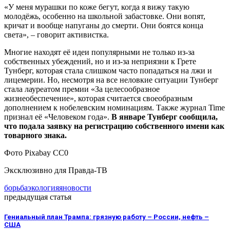
«У меня мурашки по коже бегут, когда я вижу такую
молодёжь, особенно на школьной забастовке. Они вопят,
кричат и вообще напуганы до смерти. Они боятся конца
света», – говорит активистка.
Многие находят её идеи популярными не только из-за
собственных убеждений, но и из-за неприязни к Грете
Тунберг, которая стала слишком часто попадаться на лжи и
лицемерии. Но, несмотря на все неловкие ситуации Тунберг
стала лауреатом премии «За целесообразное
жизнеобеспечение», которая считается своеобразным
дополнением к нобелевским номинациям. Также журнал Time
признал её «Человеком года».
В январе Тунберг сообщила,
что подала заявку на регистрацию собственного имени как
товарного знака.
Фото Pixabay CC0
Эксклюзивно для Правда-ТВ
борьба
экология
яновости
предыдущая статья
Гениальный план Трампа: грязную работу – России, нефть –
США