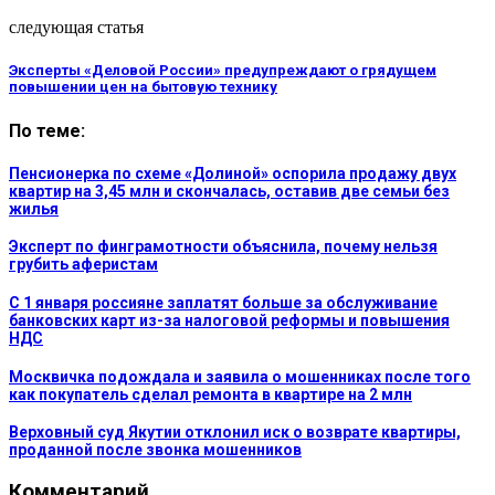
следующая статья
Эксперты «Деловой России» предупреждают о грядущем
повышении цен на бытовую технику
По теме:
Пенсионерка по схеме «Долиной» оспорила продажу двух
квартир на 3,45 млн и скончалась, оставив две семьи без
жилья
Эксперт по финграмотности объяснила, почему нельзя
грубить аферистам
С 1 января россияне заплатят больше за обслуживание
банковских карт из-за налоговой реформы и повышения
НДС
Москвичка подождала и заявила о мошенниках после того
как покупатель сделал ремонта в квартире на 2 млн
Верховный суд Якутии отклонил иск о возврате квартиры,
проданной после звонка мошенников
Комментарий