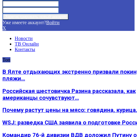
Уже имеете аккаунт?
Войти
X
Новости
ТВ Онлайн
Контакты
Топ
В Ялте отдыхающих экстренно призвали покин
пляжи…
Российская шестовичка Разина рассказала, как
американцы сочувствуют…
Почему растут цены на мясо: говядина, курица
WSJ: разведка США заявила о подготовке Росс
Командир 76-й дивизии ВДВ доложил Путину 