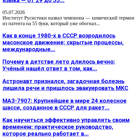
языка — от 29 до 55...
05.07.2026
Институт Русистики назвал чемпиона — химический термин
из патента на 55 букв, который уже обогнал...
Как в конце 1980-х в СССР возродилось
масонское движение: скрытые процессы,
международные...
Почему в детстве лето длилось вечно:
Учёный нашёл ответ в том, как...
Астронавт признался, загадочная болезнь
лишила речи и пришлось эвакуировать МКС
МАЗ-7907: Крупнейшее в мире 24 колесное
шасси, созданное в СССР для ракет...
Как научиться эффективно управлять своим
временем: практическое руководство,
которое реально работает в...