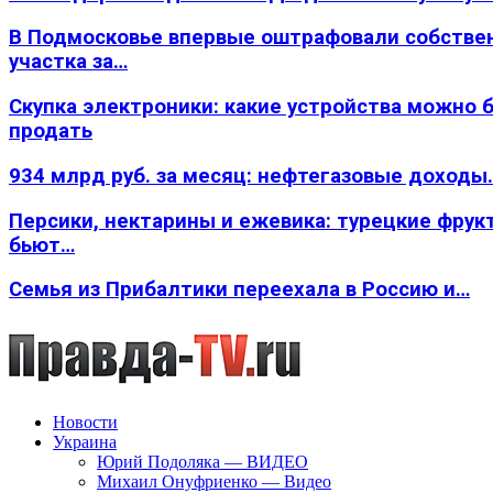
В Подмосковье впервые оштрафовали собстве
участка за…
Скупка электроники: какие устройства можно 
продать
934 млрд руб. за месяц: нефтегазовые доходы
Персики, нектарины и ежевика: турецкие фрук
бьют…
Семья из Прибалтики переехала в Россию и…
Новости
Украина
Юрий Подоляка — ВИДЕО
Михаил Онуфриенко — Видео