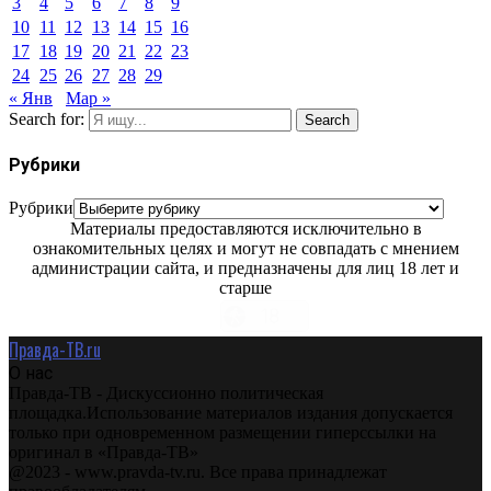
3
4
5
6
7
8
9
10
11
12
13
14
15
16
17
18
19
20
21
22
23
24
25
26
27
28
29
« Янв
Мар »
Search for:
Search
Рубрики
Рубрики
Материалы предоставляются исключительно в
ознакомительных целях и могут не совпадать с мнением
администрации сайта, и предназначены для лиц 18 лет и
старше
Правда-ТВ.ru
О нас
Правда-ТВ - Дискуссионно политическая
площадка.Использование материалов издания допускается
только при одновременном размещении гиперссылки на
оригинал в «Правда-ТВ»
@2023 - www.pravda-tv.ru. Все права принадлежат