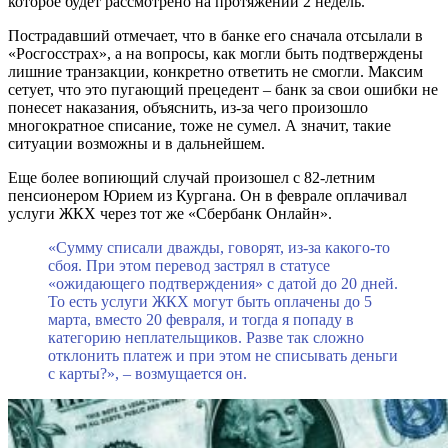
которое будет рассмотрено на протяжении 2 недель.
Пострадавший отмечает, что в банке его сначала отсылали в
«Росгосстрах», а на вопросы, как могли быть подтверждены
лишние транзакции, конкретно ответить не смогли. Максим
сетует, что это пугающий прецедент – банк за свои ошибки не
понесет наказания, объяснить, из-за чего произошло
многократное списание, тоже не сумел. А значит, такие
ситуации возможны и в дальнейшем.
Еще более вопиющий случай произошел с 82-летним
пенсионером Юрием из Кургана. Он в феврале оплачивал
услуги ЖКХ через тот же «Сбербанк Онлайн».
«Сумму списали дважды, говорят, из-за какого-то
сбоя. При этом перевод застрял в статусе
«ожидающего подтверждения» с датой до 20 дней.
То есть услуги ЖКХ могут быть оплачены до 5
марта, вместо 20 февраля, и тогда я попаду в
категорию неплательщиков. Разве так сложно
отклонить платеж и при этом не списывать деньги
с карты?», – возмущается он.