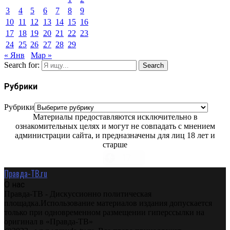
3
4
5
6
7
8
9
10
11
12
13
14
15
16
17
18
19
20
21
22
23
24
25
26
27
28
29
« Янв
Мар »
Search for:
Search
Рубрики
Рубрики
Материалы предоставляются исключительно в
ознакомительных целях и могут не совпадать с мнением
администрации сайта, и предназначены для лиц 18 лет и
старше
Правда-ТВ.ru
О нас
Правда-ТВ - Дискуссионно политическая
площадка.Использование материалов издания допускается
только при одновременном размещении гиперссылки на
оригинал в «Правда-ТВ»