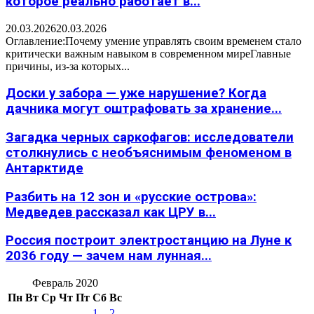
которое реально работает в...
20.03.2026
20.03.2026
Оглавление:Почему умение управлять своим временем стало
критически важным навыком в современном миреГлавные
причины, из-за которых...
Доски у забора — уже нарушение? Когда
дачника могут оштрафовать за хранение...
Загадка черных саркофагов: исследователи
столкнулись с необъяснимым феноменом в
Антарктиде
Разбить на 12 зон и «русские острова»:
Медведев рассказал как ЦРУ в...
Россия построит электростанцию на Луне к
2036 году — зачем нам лунная...
Февраль 2020
Пн
Вт
Ср
Чт
Пт
Сб
Вс
1
2