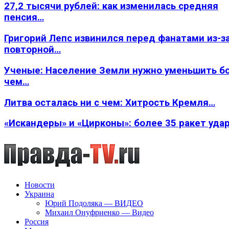
27,2 тысячи рублей: как изменилась средняя
пенсия…
Григорий Лепс извинился перед фанатами из-з
повторной…
Ученые: Население Земли нужно уменьшить б
чем…
Литва осталась ни с чем: Хитрость Кремля…
«Искандеры» и «Цирконы»: более 35 ракет уда
Новости
Украина
Юрий Подоляка — ВИДЕО
Михаил Онуфриенко — Видео
Россия