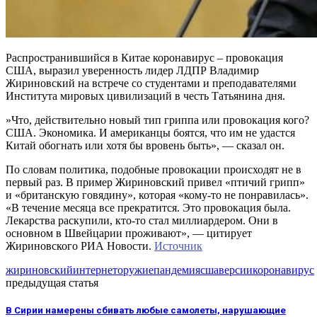
Распространившийся в Китае коронавирус – провокация
США, выразил уверенность лидер ЛДПР Владимир
Жириновский на встрече со студентами и преподавателями
Института мировых цивилизаций в честь Татьянина дня.
‪»Что, действительно новый тип гриппа или провокация кого?
США. Экономика. И американцы боятся, что им не удастся
Китай обогнать или хотя бы вровень быть», — сказал он.
По словам политика, подобные провокации происходят не в
первый раз. В пример Жириновский привел «птичий грипп»
и «британскую говядину», которая «кому-то не понравилась».
«В течение месяца все прекратится. Это провокация была.
Лекарства раскупили, кто-то стал миллиардером. Они в
основном в Швейцарии проживают», — цитирует
Жириновского РИА Новости.
Источник
жириновский
интернет
оружие
пандемия
сша
версии
коронавирус
предыдущая статья
В Сирии намерены сбивать любые самолеты, нарушающие