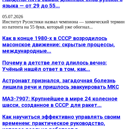
языка — от 29 до 55...
05.07.2026
Институт Русистики назвал чемпиона — химический термин
из патента на 55 букв, который уже обогнал...
Как в конце 1980-х в СССР возродилось
масонское движение: скрытые процессы,
международные...
Почему в детстве лето длилось вечно:
Учёный нашёл ответ в том, как...
Астронавт признался, загадочная болезнь
лишила речи и пришлось эвакуировать МКС
МАЗ-7907: Крупнейшее в мире 24 колесное
шасси, созданное в СССР для ракет...
Как научиться эффективно управлять своим
временем: практическое руководство,