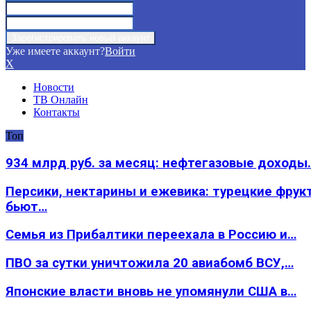
Уже имеете аккаунт?
Войти
X
Новости
ТВ Онлайн
Контакты
Топ
934 млрд руб. за месяц: нефтегазовые доходы
Персики, нектарины и ежевика: турецкие фрук
бьют…
Семья из Прибалтики переехала в Россию и…
ПВО за сутки уничтожила 20 авиабомб ВСУ,…
Японские власти вновь не упомянули США в…