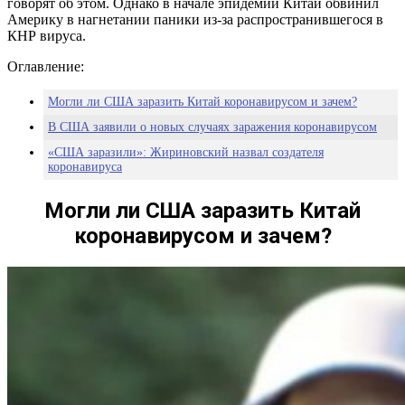
говорят об этом. Однако в начале эпидемии Китай обвинил
Америку в нагнетании паники из-за распространившегося в
КНР вируса.
Оглавление:
Могли ли США заразить Китай коронавирусом и зачем?
В США заявили о новых случаях заражения коронавирусом
«США заразили»: Жириновский назвал создателя
коронавируса
Могли ли США заразить Китай
коронавирусом и зачем?