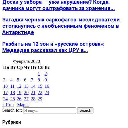
Доски у забора — уже нарушение? Когда
дачника могут оштрафовать за хранение...
Загадка черных саркофагов: исследователи
столкнулись с необъяснимым феноменом в
Антарктиде
Разбить на 12 зон и «русские острова»:
Медведев рассказал как ЦРУ в...
Февраль 2020
Пн
Вт
Ср
Чт
Пт
Сб
Вс
1
2
3
4
5
6
7
8
9
10
11
12
13
14
15
16
17
18
19
20
21
22
23
24
25
26
27
28
29
« Янв
Мар »
Search for:
Search
Рубрики