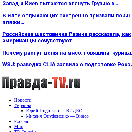
Запад и Киев пытаются втянуть Грузию в…
В Ялте отдыхающих экстренно призвали покин
пляжи…
Российская шестовичка Разина рассказала, как
американцы сочувствуют…
Почему растут цены на мясо: говядина, курица
WSJ: разведка США заявила о подготовке Росс
Новости
Украина
Юрий Подоляка — ВИДЕО
Михаил Онуфриенко — Видео
Россия
Мир
ТВ Онлайн