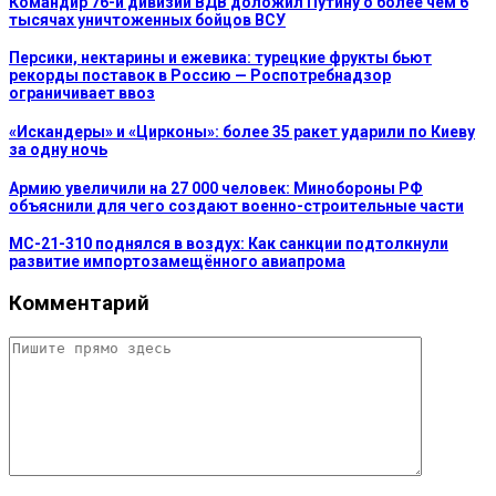
Командир 76-й дивизии ВДВ доложил Путину о более чем 6
тысячах уничтоженных бойцов ВСУ
Персики, нектарины и ежевика: турецкие фрукты бьют
рекорды поставок в Россию — Роспотребнадзор
ограничивает ввоз
«Искандеры» и «Цирконы»: более 35 ракет ударили по Киеву
за одну ночь
Армию увеличили на 27 000 человек: Минобороны РФ
объяснили для чего создают военно-строительные части
МС-21-310 поднялся в воздух: Как санкции подтолкнули
развитие импортозамещённого авиапрома
Комментарий