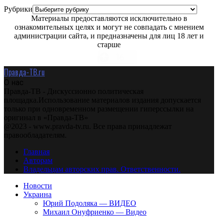
Рубрики
Материалы предоставляются исключительно в
ознакомительных целях и могут не совпадать с мнением
администрации сайта, и предназначены для лиц 18 лет и
старше
Правда-ТВ.ru
О нас
Правда-ТВ - Дискуссионно политическая
площадка.Использование материалов издания допускается
только при одновременном размещении гиперссылки на
оригинал в «Правда-ТВ»
@2023 - www.pravda-tv.ru. Все права принадлежат
правообладателям.
Главная
Авторам
Владельцам авторских прав. Ответственности.
Новости
Украина
Юрий Подоляка — ВИДЕО
Михаил Онуфриенко — Видео