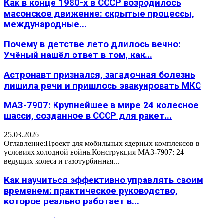
Как в конце 1980-х в СССР возродилось
масонское движение: скрытые процессы,
международные...
Почему в детстве лето длилось вечно:
Учёный нашёл ответ в том, как...
Астронавт признался, загадочная болезнь
лишила речи и пришлось эвакуировать МКС
МАЗ-7907: Крупнейшее в мире 24 колесное
шасси, созданное в СССР для ракет...
25.03.2026
Оглавление:Проект для мобильных ядерных комплексов в
условиях холодной войныКонструкция МАЗ-7907: 24
ведущих колеса и газотурбинная...
Как научиться эффективно управлять своим
временем: практическое руководство,
которое реально работает в...