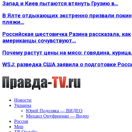
Запад и Киев пытаются втянуть Грузию в…
В Ялте отдыхающих экстренно призвали покин
пляжи…
Российская шестовичка Разина рассказала, как
американцы сочувствуют…
Почему растут цены на мясо: говядина, курица
WSJ: разведка США заявила о подготовке Росс
Новости
Украина
Юрий Подоляка — ВИДЕО
Михаил Онуфриенко — Видео
Россия
Мир
ТВ Онлайн