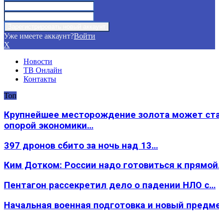
Уже имеете аккаунт?
Войти
X
Новости
ТВ Онлайн
Контакты
Топ
Крупнейшее месторождение золота может ст
опорой экономики…
397 дронов сбито за ночь над 13…
Ким Дотком: России надо готовиться к прямо
Пентагон рассекретил дело о падении НЛО с…
Начальная военная подготовка и новый предм