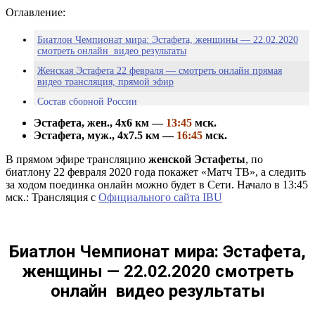
Оглавление:
Биатлон Чемпионат мира: Эстафета, женщины — 22.02.2020
смотреть онлайн видео результаты
Женская Эстафета 22 февраля — смотреть онлайн прямая
видео трансляция, прямой эфир
Состав сборной России
Перед гонкой
Эстафета, жен., 4х6 км —
13:45
мск.
Эстафета, муж., 4х7.5 км —
16:45
мск.
Старт-лист женской эстафеты ЧМ-2020 22.02.2020
В прямом эфире трансляцию
женской Эстафеты
, по
Логинов может пропустить эстафету на чемпионате мира в
биатлону 22 февраля 2020 года покажет «Матч ТВ», а следить
Италии
за ходом поединка онлайн можно будет в Сети. Начало в 13:45
мск.: Трансляция с
Официального сайта IBU
Биатлон Чемпионат мира: Эстафета,
женщины — 22.02.2020 смотреть
онлайн видео результаты