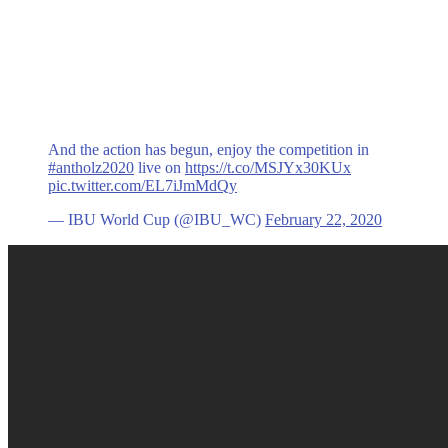
And the action has begun, enjoy the competition in
#antholz2020
live on
https://t.co/MSJYx30KUx
pic.twitter.com/EL7iJmMdQy
— IBU World Cup (@IBU_WC)
February 22, 2020