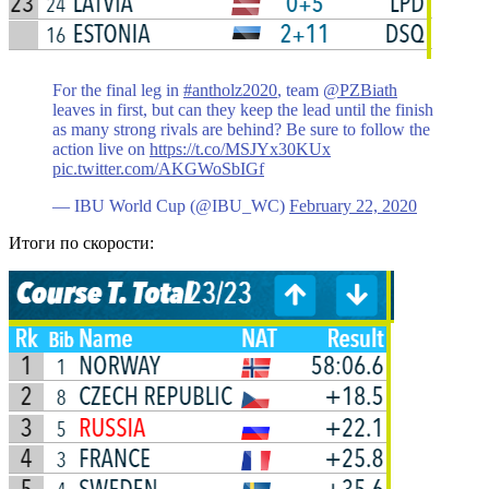
For the final leg in
#antholz2020
, team
@PZBiath
leaves in first, but can they keep the lead until the finish
as many strong rivals are behind? Be sure to follow the
action live on
https://t.co/MSJYx30KUx
pic.twitter.com/AKGWoSbIGf
— IBU World Cup (@IBU_WC)
February 22, 2020
Итоги по скорости: