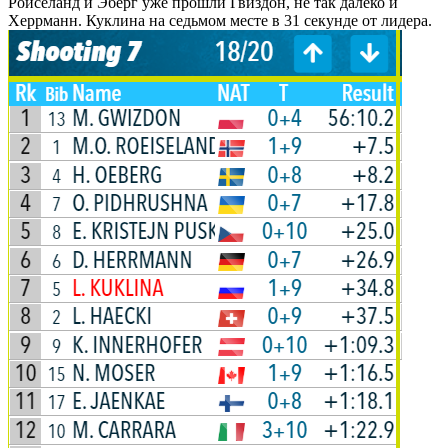
Ройселанд и Эберг уже прошли Гвиздон, не так далеко и
Херрманн. Куклина на седьмом месте в 31 секунде от лидера.