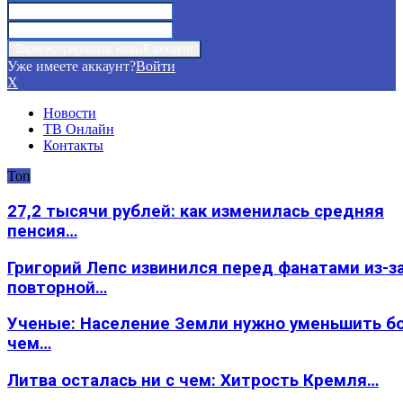
Уже имеете аккаунт?
Войти
X
Новости
ТВ Онлайн
Контакты
Топ
27,2 тысячи рублей: как изменилась средняя
пенсия…
Григорий Лепс извинился перед фанатами из-з
повторной…
Ученые: Население Земли нужно уменьшить б
чем…
Литва осталась ни с чем: Хитрость Кремля…