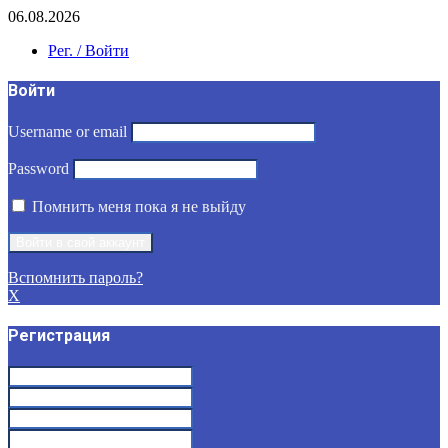
06.08.2026
Рег. / Войти
Войти
Username or email
Password
Помнить меня пока я не выйду
Вспомнить пароль?
X
Регистрация