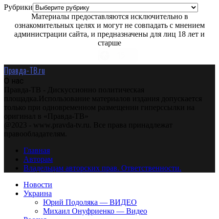
Рубрики
Материалы предоставляются исключительно в
ознакомительных целях и могут не совпадать с мнением
администрации сайта, и предназначены для лиц 18 лет и
старше
Правда-ТВ.ru
О нас
Правда-ТВ - Дискуссионно политическая
площадка.Использование материалов издания допускается
только при одновременном размещении гиперссылки на
оригинал в «Правда-ТВ»
@2023 - www.pravda-tv.ru. Все права принадлежат
правообладателям.
Главная
Авторам
Владельцам авторских прав. Ответственности.
Новости
Украина
Юрий Подоляка — ВИДЕО
Михаил Онуфриенко — Видео