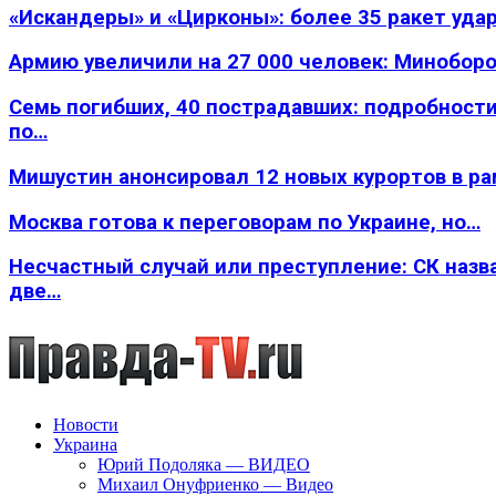
«Искандеры» и «Цирконы»: более 35 ракет уда
Армию увеличили на 27 000 человек: Минобор
Семь погибших, 40 пострадавших: подробности
по…
Мишустин анонсировал 12 новых курортов в р
Москва готова к переговорам по Украине, но…
Несчастный случай или преступление: СК назв
две…
Новости
Украина
Юрий Подоляка — ВИДЕО
Михаил Онуфриенко — Видео