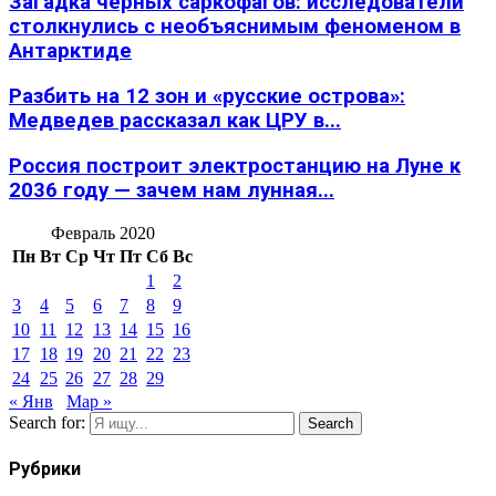
Загадка черных саркофагов: исследователи
столкнулись с необъяснимым феноменом в
Антарктиде
Разбить на 12 зон и «русские острова»:
Медведев рассказал как ЦРУ в...
Россия построит электростанцию на Луне к
2036 году — зачем нам лунная...
Февраль 2020
Пн
Вт
Ср
Чт
Пт
Сб
Вс
1
2
3
4
5
6
7
8
9
10
11
12
13
14
15
16
17
18
19
20
21
22
23
24
25
26
27
28
29
« Янв
Мар »
Search for:
Search
Рубрики