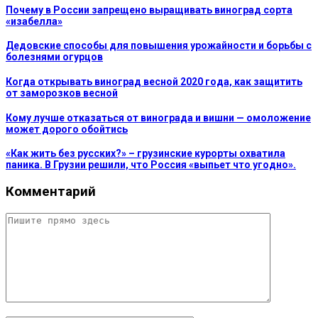
Почему в России запрещено выращивать виноград сорта
«изабелла»
Дедовские способы для повышения урожайности и борьбы с
болезнями огурцов
Когда открывать виноград весной 2020 года, как защитить
от заморозков весной
Кому лучше отказаться от винограда и вишни — омоложение
может дорого обойтись
«Как жить без русских?» – грузинские курорты охватила
паника. В Грузии решили, что Россия «выпьет что угодно».
Комментарий