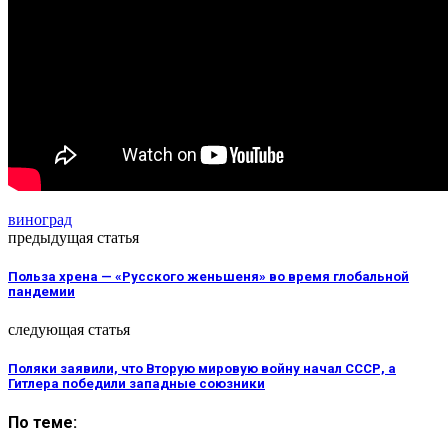
виноград
предыдущая статья
Польза хрена — «Русского женьшеня» во время глобальной
пандемии
следующая статья
Поляки заявили, что Вторую мировую войну начал СССР, а
Гитлера победили западные союзники
По теме: