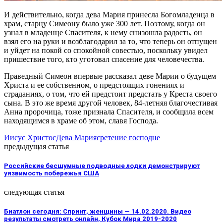
И действительно, когда дева Мария принесла Богомладенца в
храм, старцу Симеону было уже 300 лет. Поэтому, когда он
узнал в младенце Спасителя, к нему снизошла радость, он
взял его на руки и возблагодарил за то, что теперь он отпущен
и уйдет на покой со спокойной совестью, поскольку увидел
пришествие того, кто уготовал спасение для человечества.
Праведный Симеон впервые рассказал деве Марии о будущем
Христа и ее собственном, о предстоящих гонениях и
страданиях, о том, что ей предстоит предстать у Креста своего
сына. В это же время другой человек, 84-летняя благочестивая
Анна пророчица, тоже признала Спасителя, и сообщила всем
находящимся в храме об этом, славя Господа.
Иисус Христос
Дева Мария
сретение господне
предыдущая статья
Российские бесшумные подводные лодки демонстрируют
уязвимость побережья США
следующая статья
Биатлон сегодня: Спринт, женщины — 14.02.2020. Видео
результаты смотреть онлайн, Кубок Мира 2019-2020