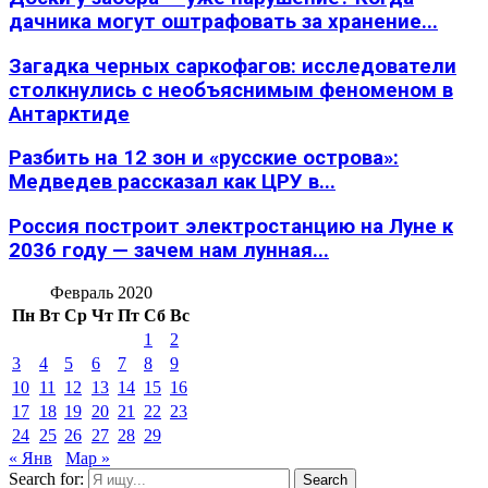
дачника могут оштрафовать за хранение...
Загадка черных саркофагов: исследователи
столкнулись с необъяснимым феноменом в
Антарктиде
Разбить на 12 зон и «русские острова»:
Медведев рассказал как ЦРУ в...
Россия построит электростанцию на Луне к
2036 году — зачем нам лунная...
Февраль 2020
Пн
Вт
Ср
Чт
Пт
Сб
Вс
1
2
3
4
5
6
7
8
9
10
11
12
13
14
15
16
17
18
19
20
21
22
23
24
25
26
27
28
29
« Янв
Мар »
Search for:
Search