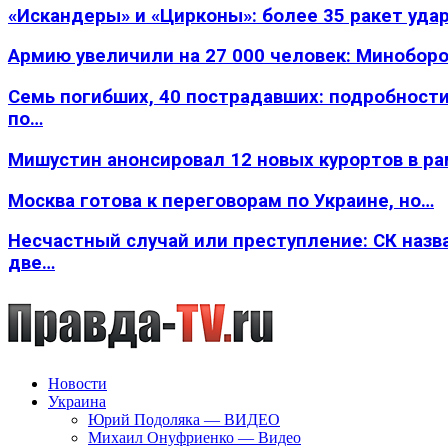
«Искандеры» и «Цирконы»: более 35 ракет уда
Армию увеличили на 27 000 человек: Минобор
Семь погибших, 40 пострадавших: подробности
по…
Мишустин анонсировал 12 новых курортов в р
Москва готова к переговорам по Украине, но…
Несчастный случай или преступление: СК назв
две…
Новости
Украина
Юрий Подоляка — ВИДЕО
Михаил Онуфриенко — Видео