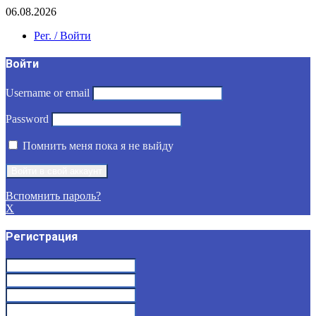
06.08.2026
Рег. / Войти
Войти
Username or email
Password
Помнить меня пока я не выйду
Вспомнить пароль?
X
Регистрация