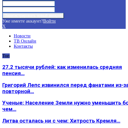
Уже имеете аккаунт?
Войти
X
Новости
ТВ Онлайн
Контакты
Топ
27,2 тысячи рублей: как изменилась средняя
пенсия…
Григорий Лепс извинился перед фанатами из-з
повторной…
Ученые: Население Земли нужно уменьшить б
чем…
Литва осталась ни с чем: Хитрость Кремля…