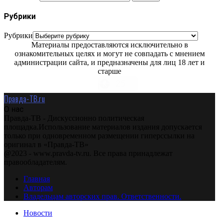
Рубрики
Рубрики
Материалы предоставляются исключительно в
ознакомительных целях и могут не совпадать с мнением
администрации сайта, и предназначены для лиц 18 лет и
старше
Правда-ТВ.ru
О нас
Правда-ТВ - Дискуссионно политическая
площадка.Использование материалов издания допускается
только при одновременном размещении гиперссылки на
оригинал в «Правда-ТВ»
@2023 - www.pravda-tv.ru. Все права принадлежат
правообладателям.
Главная
Авторам
Владельцам авторских прав. Ответственности.
Новости