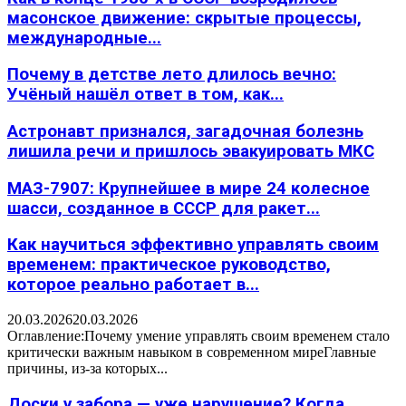
масонское движение: скрытые процессы,
международные...
Почему в детстве лето длилось вечно:
Учёный нашёл ответ в том, как...
Астронавт признался, загадочная болезнь
лишила речи и пришлось эвакуировать МКС
МАЗ-7907: Крупнейшее в мире 24 колесное
шасси, созданное в СССР для ракет...
Как научиться эффективно управлять своим
временем: практическое руководство,
которое реально работает в...
20.03.2026
20.03.2026
Оглавление:Почему умение управлять своим временем стало
критически важным навыком в современном миреГлавные
причины, из-за которых...
Доски у забора — уже нарушение? Когда