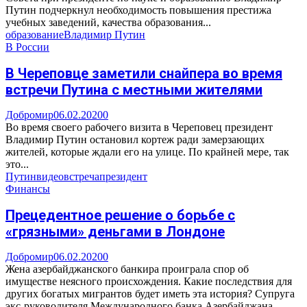
Путин подчеркнул необходимость повышения престижа
учебных заведений, качества образования...
образование
Владимир Путин
В России
В Череповце заметили снайпера во время
встречи Путина с местными жителями
Добромир
06.02.2020
0
Во время своего рабочего визита в Череповец президент
Владимир Путин остановил кортеж ради замерзающих
жителей, которые ждали его на улице. По крайней мере, так
это...
Путин
видео
встреча
президент
Финансы
Прецедентное решение о борьбе с
«грязными» деньгами в Лондоне
Добромир
06.02.2020
0
Жена азербайджанского банкира проиграла спор об
имуществе неясного происхождения. Какие последствия для
других богатых мигрантов будет иметь эта история? Супруга
экс-руководителя Международного банка Азербайджана