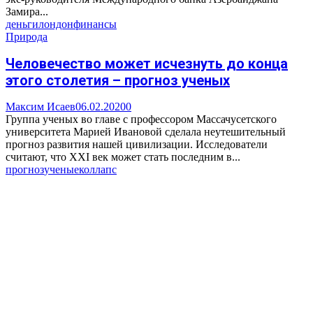
Замира...
деньги
лондон
финансы
Природа
Человечество может исчезнуть до конца
этого столетия – прогноз ученых
Максим Исаев
06.02.2020
0
Группа ученых во главе с профессором Массачусетского
университета Марией Ивановой сделала неутешительный
прогноз развития нашей цивилизации. Исследователи
считают, что XXI век может стать последним в...
прогноз
ученые
коллапс