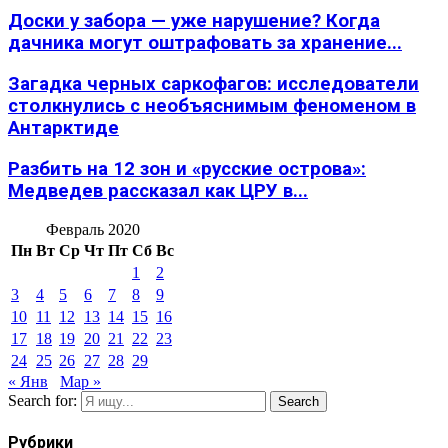
Доски у забора — уже нарушение? Когда
дачника могут оштрафовать за хранение...
Загадка черных саркофагов: исследователи
столкнулись с необъяснимым феноменом в
Антарктиде
Разбить на 12 зон и «русские острова»:
Медведев рассказал как ЦРУ в...
Февраль 2020
Пн
Вт
Ср
Чт
Пт
Сб
Вс
1
2
3
4
5
6
7
8
9
10
11
12
13
14
15
16
17
18
19
20
21
22
23
24
25
26
27
28
29
« Янв
Мар »
Search for:
Search
Рубрики