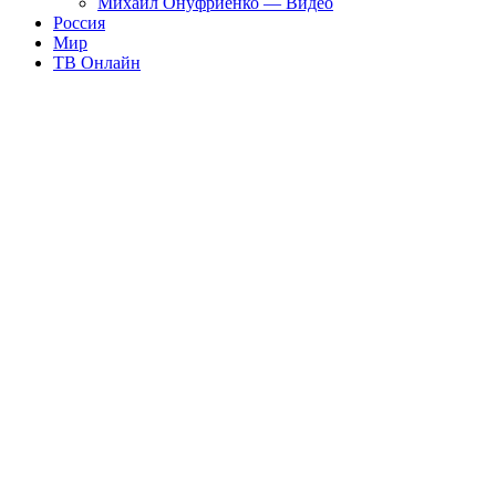
Михаил Онуфриенко — Видео
Россия
Мир
ТВ Онлайн