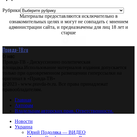
Рубрики
Материалы предоставляются исключительно в
ознакомительных целях и могут не совпадать с мнением
администрации сайта, и предназначены для лиц 18 лет и
старше
Правда-ТВ.ru
О нас
Правда-ТВ - Дискуссионно политическая
площадка.Использование материалов издания допускается
только при одновременном размещении гиперссылки на
оригинал в «Правда-ТВ»
@2023 - www.pravda-tv.ru. Все права принадлежат
правообладателям.
Главная
Авторам
Владельцам авторских прав. Ответственности.
Новости
Украина
Юрий Подоляка — ВИДЕО