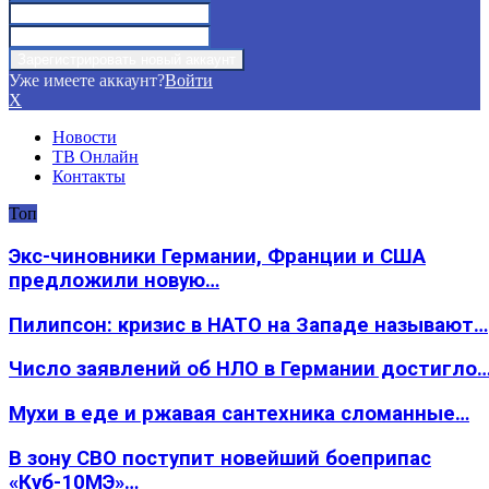
Уже имеете аккаунт?
Войти
X
Новости
ТВ Онлайн
Контакты
Топ
Экс-чиновники Германии, Франции и США
предложили новую…
Пилипсон: кризис в НАТО на Западе называют…
Число заявлений об НЛО в Германии достигло
Мухи в еде и ржавая сантехника сломанные…
В зону СВО поступит новейший боеприпас
«Куб-10МЭ»…