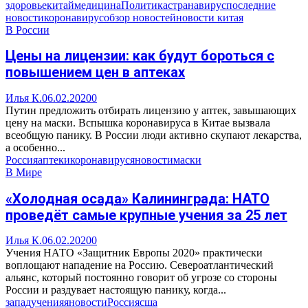
здоровье
китай
медицина
Политика
страна
вирус
последние
новости
коронавирус
обзор новостей
новости китая
В России
Цены на лицензии: как будут бороться с
повышением цен в аптеках
Илья К.
06.02.2020
0
Путин предложить отбирать лицензию у аптек, завышающих
цену на маски. Вспышка коронавируса в Китае вызвала
всеобщую панику. В России люди активно скупают лекарства,
а особенно...
Россия
аптеки
коронавирус
яновости
маски
В Мире
«Холодная осада» Калининграда: НАТО
проведёт самые крупные учения за 25 лет
Илья К.
06.02.2020
0
Учения НАТО «Защитник Европы 2020» практически
воплощают нападение на Россию. Североатлантический
альянс, который постоянно говорит об угрозе со стороны
России и раздувает настоящую панику, когда...
запад
учения
яновости
Россия
сша