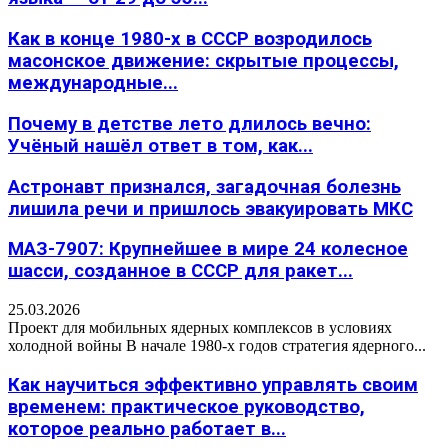
Как в конце 1980-х в СССР возродилось
масонское движение: скрытые процессы,
международные...
Почему в детстве лето длилось вечно:
Учёный нашёл ответ в том, как...
Астронавт признался, загадочная болезнь
лишила речи и пришлось эвакуировать МКС
МАЗ-7907: Крупнейшее в мире 24 колесное
шасси, созданное в СССР для ракет...
25.03.2026
Проект для мобильных ядерных комплексов в условиях
холодной войны В начале 1980-х годов стратегия ядерного...
Как научиться эффективно управлять своим
временем: практическое руководство,
которое реально работает в...