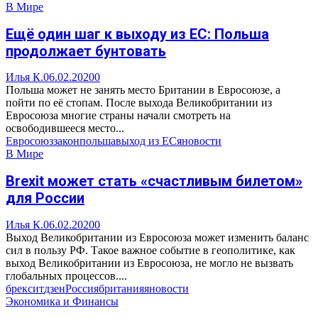
В Мире
Ещё один шаг к выходу из ЕС: Польша
продолжает бунтовать
Илья К.
06.02.2020
0
Польша может не занять место Британии в Евросоюзе, а
пойти по её стопам. После выхода Великобритании из
Евросоюза многие страны начали смотреть на
освободившееся место...
Евросоюз
закон
польша
выход из ЕС
яновости
В Мире
Brexit может стать «счастливым билетом»
для России
Илья К.
06.02.2020
0
Выход Великобритании из Евросоюза может изменить баланс
сил в пользу РФ. Такое важное событие в геополитике, как
выход Великобритании из Евросоюза, не могло не вызвать
глобальных процессов....
брексит
дзен
Россия
британия
яновости
Экономика и Финансы