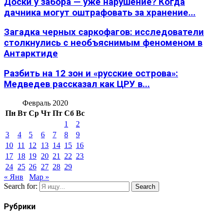
Доски у забора — уже нарушение? Когда
дачника могут оштрафовать за хранение...
Загадка черных саркофагов: исследователи
столкнулись с необъяснимым феноменом в
Антарктиде
Разбить на 12 зон и «русские острова»:
Медведев рассказал как ЦРУ в...
Февраль 2020
Пн
Вт
Ср
Чт
Пт
Сб
Вс
1
2
3
4
5
6
7
8
9
10
11
12
13
14
15
16
17
18
19
20
21
22
23
24
25
26
27
28
29
« Янв
Мар »
Search for:
Search
Рубрики