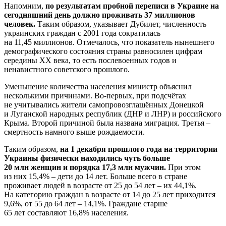
Напомним,
по результатам пробной переписи в Украине на
сегодняшний день должно проживать 37 миллионов
человек.
Таким образом, указывает Дубилет, численность
украинских граждан с 2001 года сократилась
на 11,45 миллионов. Отмечалось, что показатель нынешнего
демографического состояния страны равносилен цифрам
середины XX века, то есть послевоенных годов и
ненавистного советского прошлого.
Уменьшение количества населения министр объяснил
несколькими причинами. Во-первых, при подсчётах
не учитывались жители самопровозглашённых Донецкой
и Луганской народных республик (ДНР и ЛНР) и российского
Крыма. Второй причиной была названа миграция. Третья –
смертность намного выше рождаемости.
Таким образом,
на 1 декабря прошлого года на территории
Украины физически находились чуть больше
20 млн женщин и порядка 17,3 млн мужчин.
При этом
из них 15,4% – дети до 14 лет. Больше всего в стране
проживает людей в возрасте от 25 до 54 лет – их 44,1%.
На категорию граждан в возрасте от 14 до 25 лет приходится
9,6%, от 55 до 64 лет – 14,1%. Граждане старше
65 лет составляют 16,8% населения.