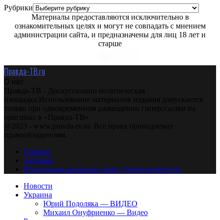
Рубрики
Материалы предоставляются исключительно в
ознакомительных целях и могут не совпадать с мнением
администрации сайта, и предназначены для лиц 18 лет и
старше
Правда-ТВ.ru
О нас
Правда-ТВ - Дискуссионно политическая
площадка.Использование материалов издания допускается
только при одновременном размещении гиперссылки на
оригинал в «Правда-ТВ»
@2023 - www.pravda-tv.ru. Все права принадлежат
правообладателям.
Главная
Авторам
Владельцам авторских прав. Ответственности.
Новости
Украина
Юрий Подоляка — ВИДЕО
Михаил Онуфриенко — Видео