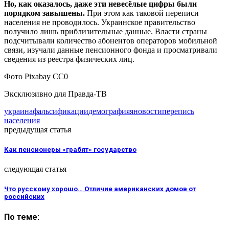
Но, как оказалось, даже эти невесёлые цифры были
порядком завышены.
При этом как таковой переписи
населения не проводилось. Украинское правительство
получило лишь приблизительные данные. Власти страны
подсчитывали количество абонентов операторов мобильной
связи, изучали данные пенсионного фонда и просматривали
сведения из реестра физических лиц.
Фото Pixabay CC0
Эксклюзивно для Правда-ТВ
украина
фальсификации
демография
яновости
перепись
населения
предыдущая статья
Как пенсионеры «грабят» государство
следующая статья
Что русскому хорошо… Отличие американских домов от
российских
По теме: