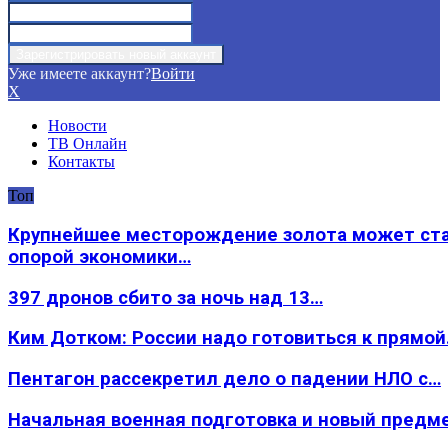
Уже имеете аккаунт?
Войти
X
Новости
ТВ Онлайн
Контакты
Топ
Крупнейшее месторождение золота может ст
опорой экономики…
397 дронов сбито за ночь над 13…
Ким Дотком: России надо готовиться к прямо
Пентагон рассекретил дело о падении НЛО с…
Начальная военная подготовка и новый предм