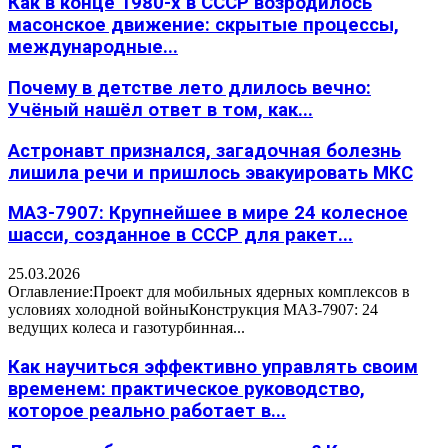
Как в конце 1980-х в СССР возродилось
масонское движение: скрытые процессы,
международные...
Почему в детстве лето длилось вечно:
Учёный нашёл ответ в том, как...
Астронавт признался, загадочная болезнь
лишила речи и пришлось эвакуировать МКС
МАЗ-7907: Крупнейшее в мире 24 колесное
шасси, созданное в СССР для ракет...
25.03.2026
Оглавление:Проект для мобильных ядерных комплексов в
условиях холодной войныКонструкция МАЗ-7907: 24
ведущих колеса и газотурбинная...
Как научиться эффективно управлять своим
временем: практическое руководство,
которое реально работает в...