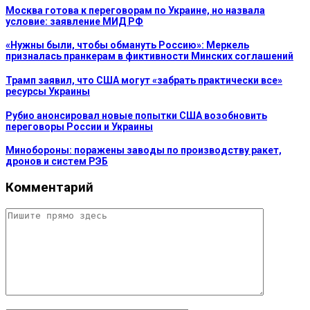
Москва готова к переговорам по Украине, но назвала
условие: заявление МИД РФ
«Нужны были, чтобы обмануть Россию»: Меркель
призналась пранкерам в фиктивности Минских соглашений
Трамп заявил, что США могут «забрать практически все»
ресурсы Украины
Рубио анонсировал новые попытки США возобновить
переговоры России и Украины
Минобороны: поражены заводы по производству ракет,
дронов и систем РЭБ
Комментарий