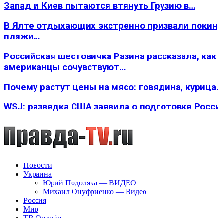
Запад и Киев пытаются втянуть Грузию в…
В Ялте отдыхающих экстренно призвали покин
пляжи…
Российская шестовичка Разина рассказала, как
американцы сочувствуют…
Почему растут цены на мясо: говядина, курица
WSJ: разведка США заявила о подготовке Росс
Новости
Украина
Юрий Подоляка — ВИДЕО
Михаил Онуфриенко — Видео
Россия
Мир
ТВ Онлайн