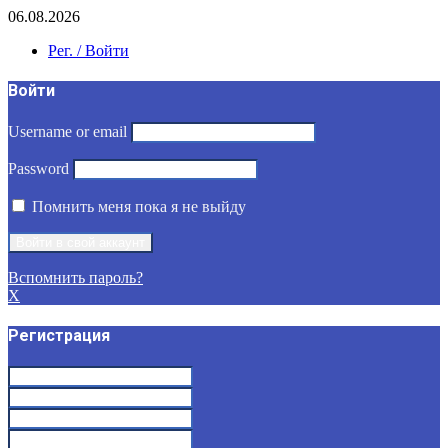
06.08.2026
Рег. / Войти
Войти
Username or email
Password
Помнить меня пока я не выйду
Вспомнить пароль?
X
Регистрация