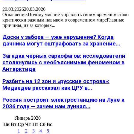
20.03.2026
20.03.2026
Оглавление:Почему умение управлять своим временем стало
критически важным навыком в современном миреГлавные
причины, из-за которых...
Доски у забора — уже нарушение? Когда
дачника могут оштрафовать за хранение...
Загадка черных саркофагов: исследователи
столкнулись с необъяснимым феноменом в
Антарктиде
Разбить на 12 зон и «русские острова»:
Медведев рассказал как ЦРУ в...
Россия построит электростанцию на Луне к
2036 году — зачем нам лунная...
Январь 2020
Пн
Вт
Ср
Чт
Пт
Сб
Вс
1
2
3
4
5