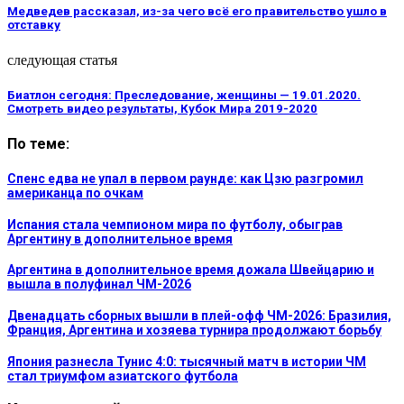
Медведев рассказал, из-за чего всё его правительство ушло в
отставку
следующая статья
Биатлон сегодня: Преследование, женщины — 19.01.2020.
Смотреть видео результаты, Кубок Мира 2019-2020
По теме:
Спенс едва не упал в первом раунде: как Цзю разгромил
американца по очкам
Испания стала чемпионом мира по футболу, обыграв
Аргентину в дополнительное время
Аргентина в дополнительное время дожала Швейцарию и
вышла в полуфинал ЧМ-2026
Двенадцать сборных вышли в плей-офф ЧМ-2026: Бразилия,
Франция, Аргентина и хозяева турнира продолжают борьбу
Япония разнесла Тунис 4:0: тысячный матч в истории ЧМ
стал триумфом азиатского футбола