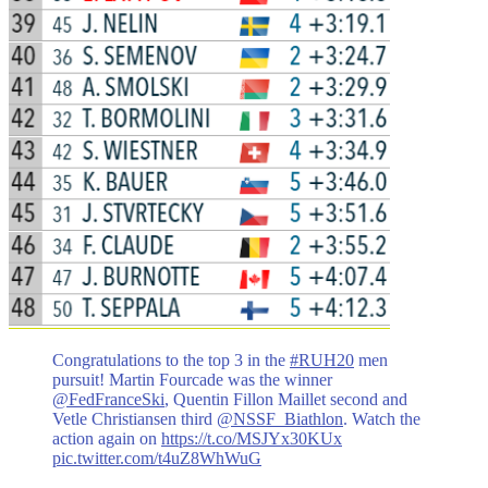
Congratulations to the top 3 in the
#RUH20
men
pursuit! Martin Fourcade was the winner
@FedFranceSki
, Quentin Fillon Maillet second and
Vetle Christiansen third
@NSSF_Biathlon
. Watch the
action again on
https://t.co/MSJYx30KUx
pic.twitter.com/t4uZ8WhWuG