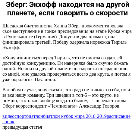
Эберг: Экхофф находится на другой
планете, если говорить о скорости
Шведская биатлонистка Ханна Эберг прокомментировала
своё выступление в гонке преследования на этапе Кубка мира
в Рупольдинге (Германия). Допустив два промаха, она
финишировала третьей. Победу одержала норвежка Тириль
Экхофф.
«Хочу извиниться перед Тириль, что не смогла создать ей
достойную конкуренцию. Ей наверняка было скучно бежать
одной. Но она на другой планете по скорости по сравнению
со мной, мне удалось продержаться всего два круга, а потом я
уже боролось с Паулиной.
В любом случае, хочу сказать, что рада не только за себя, но и
за вся нашу команду. Три шведки в топ-5 – это круто, не
помню, что такое вообще когда-то было», — передаёт слова
Эберг корреспондент «Чемпионата» Александр Говоров.
видео
спорт
биатлон
биатлон кубок мира 2018-2019
расписание
гонок
предыдущая статья