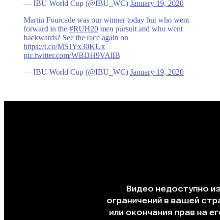
— IBU World Cup (@IBU_WC)
January 19, 2020
Martin Fourcade was our winner today but who went
forward in the
#RUH20
men pursuit and who went
backwards? See the race again on
https://t.co/MSJYx30KUx
pic.twitter.com/WBDH9VAlIB
— IBU World Cup (@IBU_WC)
January 19, 2020