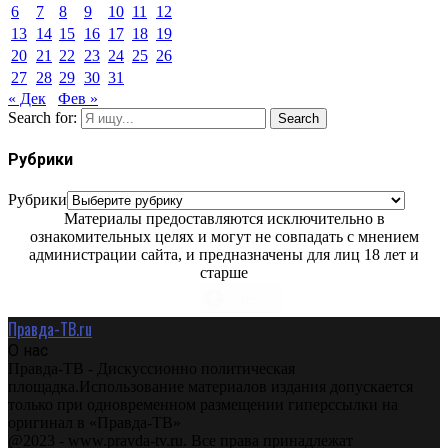
6
7
8
9
10
11
12
13
14
15
16
17
18
19
20
21
22
23
24
25
26
27
28
29
30
31
« Дек
Фев »
Search for:
Search
Рубрики
Рубрики
Материалы предоставляются исключительно в
ознакомительных целях и могут не совпадать с мнением
администрации сайта, и предназначены для лиц 18 лет и
старше
Правда-ТВ.ru
О нас
Правда-ТВ - Дискуссионно политическая
площадка.Использование материалов издания допускается
только при одновременном размещении гиперссылки на
оригинал в «Правда-ТВ»
@2023 - www.pravda-tv.ru. Все права принадлежат