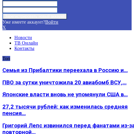
Уже имеете аккаунт?
Войти
X
Новости
ТВ Онлайн
Контакты
Топ
Семья из Прибалтики переехала в Россию и…
ПВО за сутки уничтожила 20 авиабомб ВСУ,…
Японские власти вновь не упомянули США в…
27,2 тысячи рублей: как изменилась средняя
пенсия…
Григорий Лепс извинился перед фанатами из-з
повторной…