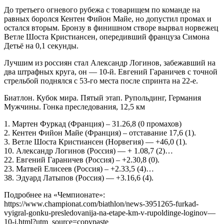
До третьего огневого рубежа с товарищем по команде на
равных боролся Кентен Фийон Майе, но допустил промах и
остался вторым. Бронзу в финишном створе вырвал норвежец
Ветле Шоста Кристиансен, опередивший француза Симона
Детьё на 0,1 секунды.
Лучшим из россиян стал Александр Логинов, забежавший на
два штрафных круга, он — 10-й. Евгений Гараничев с точной
стрельбой поднялся с 53-го места после спринта на 22-е.
Биатлон. Кубок мира. Пятый этап. Рупольдинг, Германия
Мужчины. Гонка преследования, 12,5 км
1. Мартен Фуркад (Франция) – 31.26,8 (0 промахов)
2. Кентен Фийон Майе (Франция) – отставание 17,6 (1).
3. Ветле Шоста Кристиансен (Норвегия) — +46,0 (1).
10. Александр Логинов (Россия) — + 1.08,7 (2)…
22. Евгений Гараничев (Россия) – +2.30,8 (0).
23. Матвей Елисеев (Россия) – +2.33,5 (4)…
38. Эдуард Латыпов (Россия) — +3.16,6 (4).
Подробнее на «Чемпионате»:
https://www.championat.com/biathlon/news-3951265-furkad-
vyigral-gonku-presledovanija-na-etape-km-v-rupoldinge-loginov—
10-j.html?utm_source=copypaste