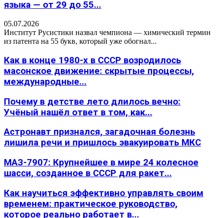
языка — от 29 до 55...
05.07.2026
Институт Русистики назвал чемпиона — химический термин
из патента на 55 букв, который уже обогнал...
Как в конце 1980-х в СССР возродилось
масонское движение: скрытые процессы,
международные...
Почему в детстве лето длилось вечно:
Учёный нашёл ответ в том, как...
Астронавт признался, загадочная болезнь
лишила речи и пришлось эвакуировать МКС
МАЗ-7907: Крупнейшее в мире 24 колесное
шасси, созданное в СССР для ракет...
Как научиться эффективно управлять своим
временем: практическое руководство,
которое реально работает в...