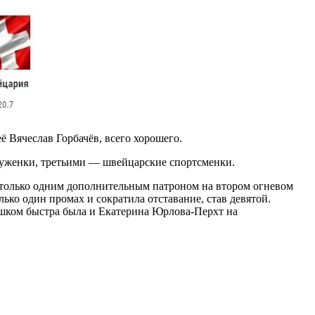
её Вячеслав Горбачёв, всего хорошего.
цуженки, третьими — швейцарские спортсменки.
ь только одним дополнительным патроном на втором огневом
ько один промах и сократила отставание, став девятой.
ишком быстра была и Екатерина Юрлова-Перхт на