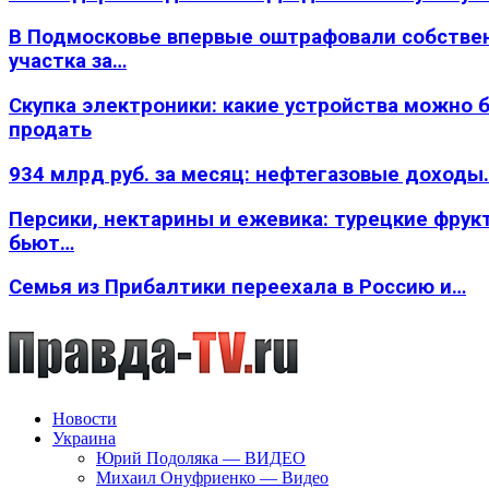
В Подмосковье впервые оштрафовали собстве
участка за…
Скупка электроники: какие устройства можно 
продать
934 млрд руб. за месяц: нефтегазовые доходы
Персики, нектарины и ежевика: турецкие фрук
бьют…
Семья из Прибалтики переехала в Россию и…
Новости
Украина
Юрий Подоляка — ВИДЕО
Михаил Онуфриенко — Видео