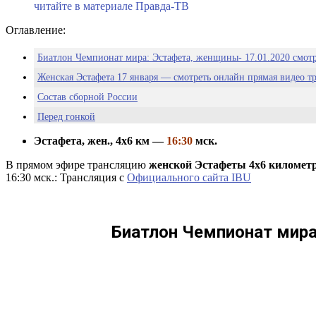
читайте в материале Правда-ТВ
Оглавление:
Биатлон Чемпионат мира: Эстафета, женщины- 17.01.2020 смотр
Женская Эстафета 17 января — смотреть онлайн прямая видео т
Состав сборной России
Перед гонкой
Старт-лист женской эстафеты в Рупольдинге 17.01.2020
Эстафета, жен., 4х6 км —
16:30
мск.
Когда отмазки про лыжи вызывают смех. Россия провела худшую
В прямом эфире трансляцию
женской Эстафеты 4х6 километ
16:30 мск.: Трансляция с
Официального сайта IBU
Биатлон Чемпионат мир