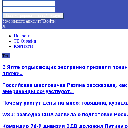
Уже имеете аккаунт?
Войти
X
Новости
ТВ Онлайн
Контакты
Топ
В Ялте отдыхающих экстренно призвали покин
пляжи…
Российская шестовичка Разина рассказала, как
американцы сочувствуют…
Почему растут цены на мясо: говядина, курица
WSJ: разведка США заявила о подготовке Росс
Командир 76-й дивизии ВДВ доложил Путину 