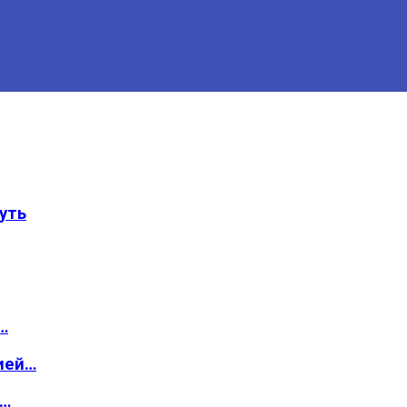
уть
…
ией…
о…