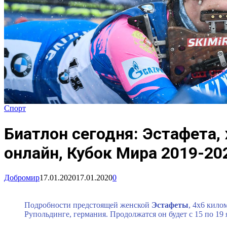
Спорт
Биатлон сегодня: Эстафета,
онлайн, Кубок Мира 2019-20
Добромир
17.01.2020
17.01.2020
0
Подробности предстоящей женской
Эстафеты
, 4х6 кило
Рупольдинге, германия. Продолжатся он будет с 15 по 19 