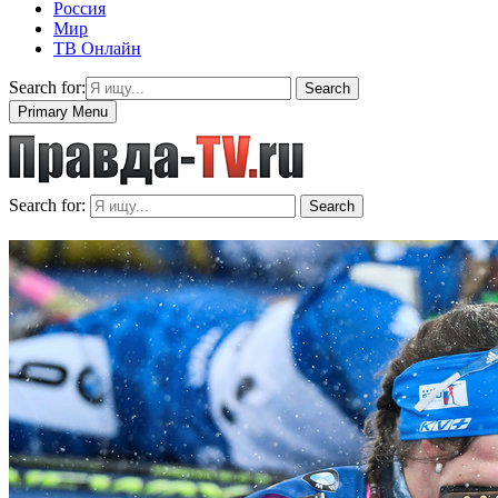
Россия
Мир
ТВ Онлайн
Search for:
Search
Primary Menu
Search for:
Search