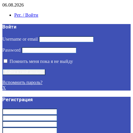
06.08.2026
Рег. / Войти
Войти
Username or email
Password
Помнить меня пока я не выйду
Вспомнить пароль?
X
Регистрация