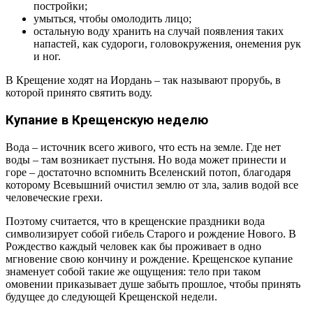
постройки;
умыться, чтобы омолодить лицо;
остальную воду хранить на случай появления таких
напастей, как судороги, головокружения, онемения рук
и ног.
В Крещение ходят на Иордань – так называют прорубь, в
которой принято святить воду.
Купание в Крещенскую неделю
Вода – источник всего живого, что есть на земле. Где нет
воды – там возникает пустыня. Но вода может принести и
горе – достаточно вспомнить Вселенский потоп, благодаря
которому Всевышний очистил землю от зла, залив водой все
человеческие грехи.
Поэтому считается, что в крещенские праздники вода
символизирует собой гибель Старого и рождение Нового. В
Рождество каждый человек как бы проживает в одно
мгновение свою кончину и рождение. Крещенское купание
знаменует собой такие же ощущения: тело при таком
омовении приказывает душе забыть прошлое, чтобы принять
будущее до следующей Крещенской недели.