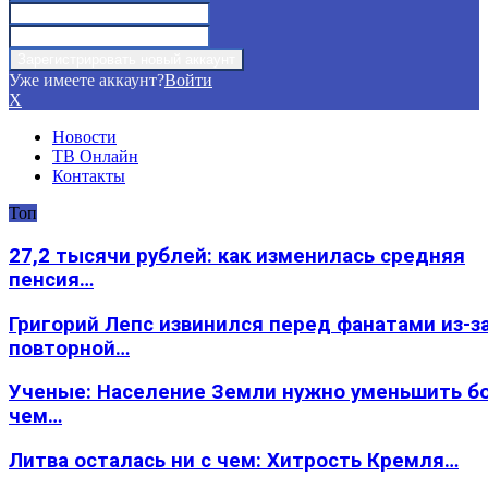
Уже имеете аккаунт?
Войти
X
Новости
ТВ Онлайн
Контакты
Топ
27,2 тысячи рублей: как изменилась средняя
пенсия…
Григорий Лепс извинился перед фанатами из-з
повторной…
Ученые: Население Земли нужно уменьшить б
чем…
Литва осталась ни с чем: Хитрость Кремля…