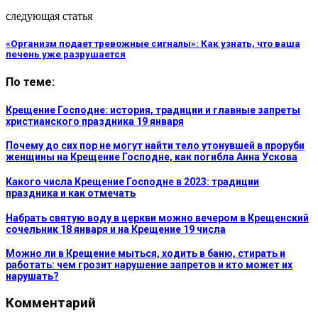
следующая статья
«Организм подает тревожные сигналы»: Как узнать, что ваша
печень уже разрушается
По теме:
Крещение Господне: история, традиции и главные запреты
христианского праздника 19 января
Почему до сих пор не могут найти тело утонувшей в проруби
женщины на Крещение Господне, как погибла Анна Ускова
Какого числа Крещение Господне в 2023: традиции
праздника и как отмечать
Набрать святую воду в церкви можно вечером в Крещенский
сочельник 18 января и на Крещение 19 числа
Можно ли в Крещение мыться, ходить в баню, стирать и
работать: чем грозит нарушение запретов и кто может их
нарушать?
Комментарий