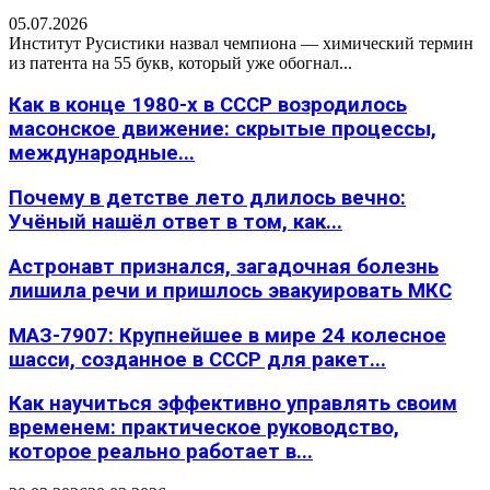
05.07.2026
Институт Русистики назвал чемпиона — химический термин
из патента на 55 букв, который уже обогнал...
Как в конце 1980-х в СССР возродилось
масонское движение: скрытые процессы,
международные...
Почему в детстве лето длилось вечно:
Учёный нашёл ответ в том, как...
Астронавт признался, загадочная болезнь
лишила речи и пришлось эвакуировать МКС
МАЗ-7907: Крупнейшее в мире 24 колесное
шасси, созданное в СССР для ракет...
Как научиться эффективно управлять своим
временем: практическое руководство,
которое реально работает в...