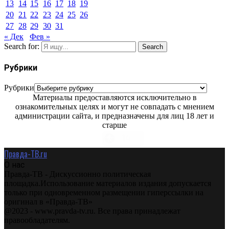
13
14
15
16
17
18
19
20
21
22
23
24
25
26
27
28
29
30
31
« Дек
Фев »
Search for:
Search
Рубрики
Рубрики
Материалы предоставляются исключительно в
ознакомительных целях и могут не совпадать с мнением
администрации сайта, и предназначены для лиц 18 лет и
старше
Правда-ТВ.ru
О нас
Правда-ТВ - Дискуссионно политическая
площадка.Использование материалов издания допускается
только при одновременном размещении гиперссылки на
оригинал в «Правда-ТВ»
@2023 - www.pravda-tv.ru. Все права принадлежат
правообладателям.