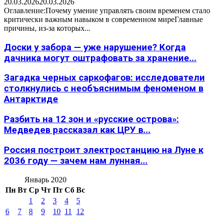
20.03.2026
20.03.2026
Оглавление:Почему умение управлять своим временем стало
критически важным навыком в современном миреГлавные
причины, из-за которых...
Доски у забора — уже нарушение? Когда
дачника могут оштрафовать за хранение...
Загадка черных саркофагов: исследователи
столкнулись с необъяснимым феноменом в
Антарктиде
Разбить на 12 зон и «русские острова»:
Медведев рассказал как ЦРУ в...
Россия построит электростанцию на Луне к
2036 году — зачем нам лунная...
Январь 2020
Пн
Вт
Ср
Чт
Пт
Сб
Вс
1
2
3
4
5
6
7
8
9
10
11
12