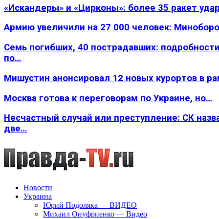
«Искандеры» и «Цирконы»: более 35 ракет уда
Армию увеличили на 27 000 человек: Минобор
Семь погибших, 40 пострадавших: подробности
по…
Мишустин анонсировал 12 новых курортов в р
Москва готова к переговорам по Украине, но…
Несчастный случай или преступление: СК назв
две…
Новости
Украина
Юрий Подоляка — ВИДЕО
Михаил Онуфриенко — Видео