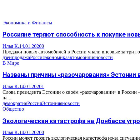
Экономика и Финансы
Россияне теряют способность к покупке но
Илья К.
14.01.2020
0
Продажи новых автомобилей в России упали впервые за три год
дзен
продажа
Россия
экономика
автомобили
яновости
В Мире
Названы причины «разочарования» Эстонии 
Илья К.
14.01.2020
1
Слова президента Эстонии о своём «разочаровании» в России 
на...
демократия
Россия
Эстония
яновости
Общество
Экологическая катастрофа на Донбассе угр
Илья К.
14.01.2020
0
России может грозить экологическая катастрофа из-за ситуац