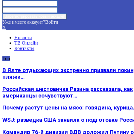
Уже имеете аккаунт?
Войти
X
Новости
ТВ Онлайн
Контакты
Топ
В Ялте отдыхающих экстренно призвали покин
пляжи…
Российская шестовичка Разина рассказала, как
американцы сочувствуют…
Почему растут цены на мясо: говядина, курица
WSJ: разведка США заявила о подготовке Росс
Командир 76-й дивизии ВДВ доложил Путину 