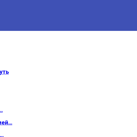
уть
…
ией…
о…