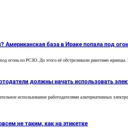
й? Американская база в Ираке попала под ого
од огонь из РСЗО. До этого её обстреливали ракетами иранцы. В
аботодатели должны начать использовать эле
зательное использование работодателями альтернативных электр
всем не таким, как на этикетке