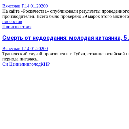
Вячеслав Г.
14.01.2020
0
На сайте «Роскачества» опубликовали результаты проведенног
производителей. Всего было проверено 29 марок этого мясного 
гмо
состав
Происшествия
Смерть от недоедания: молодая китаянка, 5
Вячеслав Г.
14.01.2020
0
Трагический случай произошел в г. Гуйян, столице китайской п
периода питалась...
Си Цзиньпин
голод
КНР