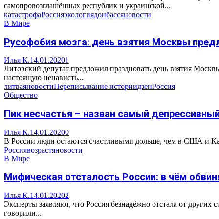
самопровозглашённых республик и украинской...
катастрофа
Россия
экология
донбасс
яновости
В Мире
Русофобия мозга: день взятия Москвы пре
Илья К.
14.01.2020
1
Литовский депутат предложил праздновать день взятия Москвы
настоящую ненависть...
литва
яновости
Переписывание истории
дзен
Россия
Общество
Пик несчастья – назван самый депрессивный
Илья К.
14.01.2020
0
В России люди остаются счастливыми дольше, чем в США и Кан
Россия
возраст
яновости
В Мире
Мифическая отсталость России: в чём обви
Илья К.
14.01.2020
2
Эксперты заявляют, что Россия безнадёжно отстала от других с
говорили...