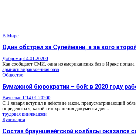
В Мире
Один обстрел за Сулеймани, а за кого второ
Добромир
14.01.2020
0
Как сообщают СМИ, одна из американских баз в Ираке попала п
армия
сша
ирак
военная база
Общество
Бумажной бюрократии – бой: в 2020 году р
Вячеслав Г.
14.01.2020
0
С 1 января вступил в действие закон, предусматривающий обя
определиться, какой тип хранения документа для...
трудовая книжка
дзен
Кулинария
Состав брауншвейгской колбасы оказался со