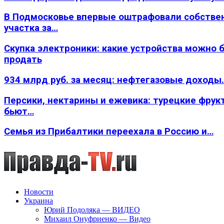
В Подмосковье впервые оштрафовали собстве
участка за…
Скупка электроники: какие устройства можно 
продать
934 млрд руб. за месяц: нефтегазовые доходы
Персики, нектарины и ежевика: турецкие фрук
бьют…
Семья из Прибалтики переехала в Россию и…
Новости
Украина
Юрий Подоляка — ВИДЕО
Михаил Онуфриенко — Видео