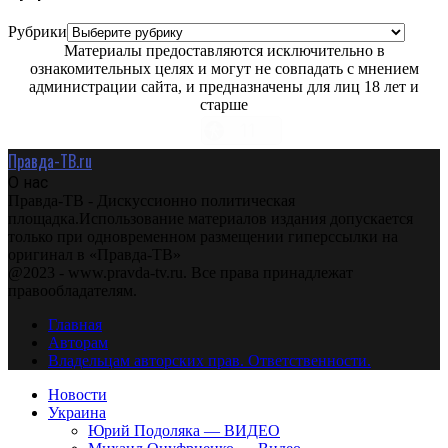
Рубрики
Материалы предоставляются исключительно в
ознакомительных целях и могут не совпадать с мнением
администрации сайта, и предназначены для лиц 18 лет и
старше
Правда-ТВ.ru
О нас
Правда-ТВ - Дискуссионно политическая
площадка.Использование материалов издания допускается
только при одновременном размещении гиперссылки на
оригинал в «Правда-ТВ»
@2023 - www.pravda-tv.ru. Все права принадлежат
правообладателям.
Главная
Авторам
Владельцам авторских прав. Ответственности.
Новости
Украина
Юрий Подоляка — ВИДЕО