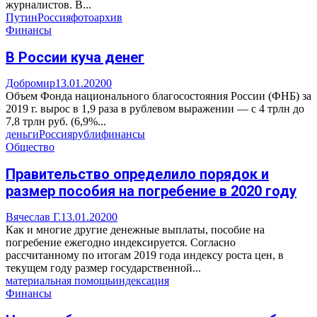
журналистов. В...
Путин
Россия
фото
архив
Финансы
В России куча денег
Добромир
13.01.2020
0
Объем Фонда национального благосостояния России (ФНБ) за
2019 г. вырос в 1,9 раза в рублевом выражении — с 4 трлн до
7,8 трлн руб. (6,9%...
деньги
Россия
рубли
финансы
Общество
Правительство определило порядок и
размер пособия на погребение в 2020 году
Вячеслав Г.
13.01.2020
0
Как и многие другие денежные выплаты, пособие на
погребение ежегодно индексируется. Согласно
рассчитанному по итогам 2019 года индексу роста цен, в
текущем году размер государственной...
материальная помощь
индексация
Финансы