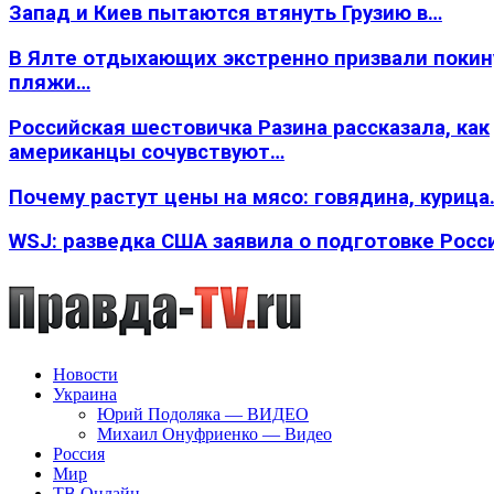
Запад и Киев пытаются втянуть Грузию в…
В Ялте отдыхающих экстренно призвали покин
пляжи…
Российская шестовичка Разина рассказала, как
американцы сочувствуют…
Почему растут цены на мясо: говядина, курица
WSJ: разведка США заявила о подготовке Росс
Новости
Украина
Юрий Подоляка — ВИДЕО
Михаил Онуфриенко — Видео
Россия
Мир
ТВ Онлайн