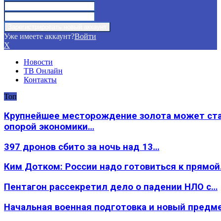
Уже имеете аккаунт?
Войти
X
Новости
ТВ Онлайн
Контакты
Топ
Крупнейшее месторождение золота может ст
опорой экономики…
397 дронов сбито за ночь над 13…
Ким Дотком: России надо готовиться к прямо
Пентагон рассекретил дело о падении НЛО с…
Начальная военная подготовка и новый предм