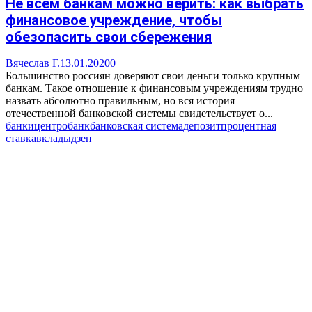
Не всем банкам можно верить: как выбрать
финансовое учреждение, чтобы
обезопасить свои сбережения
Вячеслав Г.
13.01.2020
0
Большинство россиян доверяют свои деньги только крупным
банкам. Такое отношение к финансовым учреждениям трудно
назвать абсолютно правильным, но вся история
отечественной банковской системы свидетельствует о...
банки
центробанк
банковская система
депозит
процентная
ставка
вклады
дзен