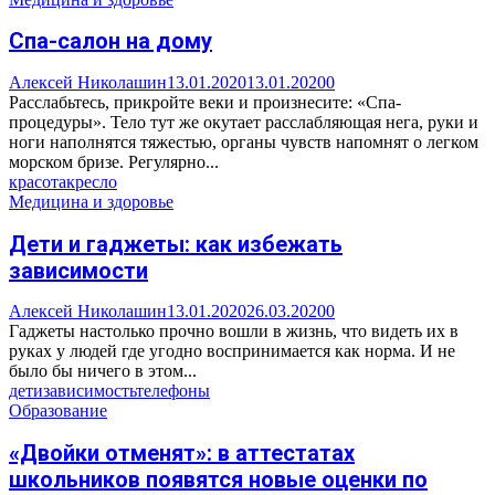
Спа-салон на дому
Алексей Николашин
13.01.2020
13.01.2020
0
Расслабьтесь, прикройте веки и произнесите: «Спа-
процедуры». Тело тут же окутает расслабляющая нега, руки и
ноги наполнятся тяжестью, органы чувств напомнят о легком
морском бризе. Регулярно...
красота
кресло
Медицина и здоровье
Дети и гаджеты: как избежать
зависимости
Алексей Николашин
13.01.2020
26.03.2020
0
Гаджеты настолько прочно вошли в жизнь, что видеть их в
руках у людей где угодно воспринимается как норма. И не
было бы ничего в этом...
дети
зависимость
телефоны
Образование
«Двойки отменят»: в аттестатах
школьников появятся новые оценки по