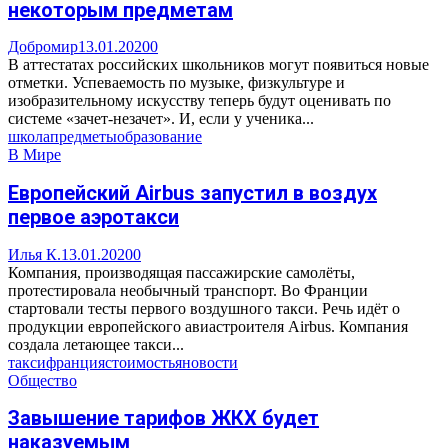
некоторым предметам
Добромир
13.01.2020
0
В аттестатах российских школьников могут появиться новые
отметки. Успеваемость по музыке, физкультуре и
изобразительному искусству теперь будут оценивать по
системе «зачет-незачет». И, если у ученика...
школа
предметы
образование
В Мире
Европейский Airbus запустил в воздух
первое аэротакси
Илья К.
13.01.2020
0
Компания, производящая пассажирские самолёты,
протестировала необычный транспорт. Во Франции
стартовали тесты первого воздушного такси. Речь идёт о
продукции европейского авиастроителя Airbus. Компания
создала летающее такси...
такси
франция
стоимость
яновости
Общество
Завышение тарифов ЖКХ будет
наказуемым