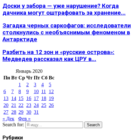
Доски у забора — уже нарушение? Когда
дачника могут оштрафовать за хранение...
Загадка черных саркофагов: исследователи
столкнулись с необъяснимым феноменом в
Антарктиде
Разбить на 12 зон и «русские острова»:
Медведев рассказал как ЦРУ в...
Январь 2020
Пн
Вт
Ср
Чт
Пт
Сб
Вс
1
2
3
4
5
6
7
8
9
10
11
12
13
14
15
16
17
18
19
20
21
22
23
24
25
26
27
28
29
30
31
« Дек
Фев »
Search for:
Search
Рубрики