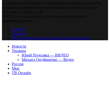
площадка.Использование материалов издания допускается
только при одновременном размещении гиперссылки на
оригинал в «Правда-ТВ»
@2023 - www.pravda-tv.ru. Все права принадлежат
правообладателям.
Главная
Авторам
Владельцам авторских прав. Ответственности.
Новости
Украина
Юрий Подоляка — ВИДЕО
Михаил Онуфриенко — Видео
Россия
Мир
ТВ Онлайн