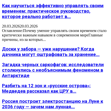
Как научиться эффективно управлять своим
временем: практическое руководство,
которое реально работает в...
20.03.2026
20.03.2026
Оглавление:Почему умение управлять своим временем стало
критически важным навыком в современном миреГлавные
причины, из-за которых...
Доски у забора — уже нарушение? Когда
дачника могут оштрафовать за хранение...
Загадка черных саркофагов: исследователи
столкнулись с необъяснимым феноменом в
Антарктиде
Разбить на 12 зон и «русские острова»:
Медведев рассказал как ЦРУ в...
Россия построит электростанцию на Луне к
2036 году — зачем нам лунная...