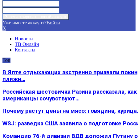
Уже имеете аккаунт?
Войти
X
Новости
ТВ Онлайн
Контакты
Топ
В Ялте отдыхающих экстренно призвали покин
пляжи…
Российская шестовичка Разина рассказала, как
американцы сочувствуют…
Почему растут цены на мясо: говядина, курица
WSJ: разведка США заявила о подготовке Росс
Командир 76-й дивизии ВДВ доложил Путину 