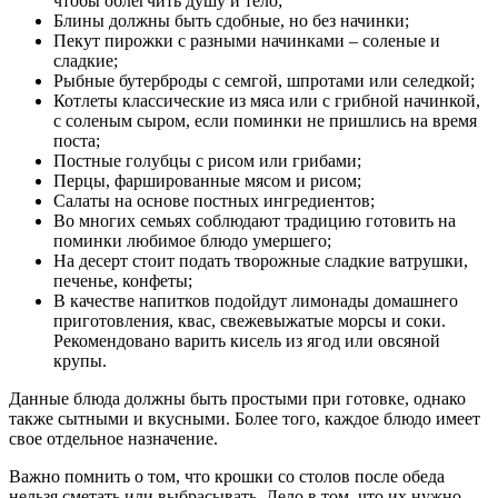
чтобы облегчить душу и тело;
Блины должны быть сдобные, но без начинки;
Пекут пирожки с разными начинками – соленые и
сладкие;
Рыбные бутерброды с семгой, шпротами или селедкой;
Котлеты классические из мяса или с грибной начинкой,
с соленым сыром, если поминки не пришлись на время
поста;
Постные голубцы с рисом или грибами;
Перцы, фаршированные мясом и рисом;
Салаты на основе постных ингредиентов;
Во многих семьях соблюдают традицию готовить на
поминки любимое блюдо умершего;
На десерт стоит подать творожные сладкие ватрушки,
печенье, конфеты;
В качестве напитков подойдут лимонады домашнего
приготовления, квас, свежевыжатые морсы и соки.
Рекомендовано варить кисель из ягод или овсяной
крупы.
Данные блюда должны быть простыми при готовке, однако
также сытными и вкусными. Более того, каждое блюдо имеет
свое отдельное назначение.
Важно помнить о том, что крошки со столов после обеда
нельзя сметать или выбрасывать. Дело в том, что их нужно