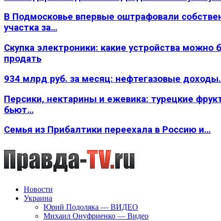
В Подмосковье впервые оштрафовали собстве
участка за…
Скупка электроники: какие устройства можно 
продать
934 млрд руб. за месяц: нефтегазовые доходы
Персики, нектарины и ежевика: турецкие фрук
бьют…
Семья из Прибалтики переехала в Россию и…
Новости
Украина
Юрий Подоляка — ВИДЕО
Михаил Онуфриенко — Видео