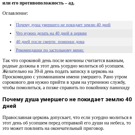
или его противоположность – ад.
Оглавление:
Почему душа умершего не покидает землю 40 дней
Что нужно делать на 40 дней в церкви
40 дней после смерти: поминки дома
Рекомендации по застольному меню:
Что нельзя делать на 40 дней
Так что сороковой день после кончины считается важным,
родные должны в этот день усердно молиться об усопшем.
Запрещенные действия на сорок дней:
Желательно на 39-й день подать записку в церковь на
Проскомидию с упоминанием имени умершего. Рано утром
сорокового дня нужно прийти в храм на утреннюю службу,
чтобы помолиться, а позже справить по покойнику панихиду
Почему душа умершего не покидает землю 40
дней
Православная церковь допускает, что если усердно молиться в
этот день об усопшем перед отправкой его души на небеса, то
это может повлиять на окончательный приговор.