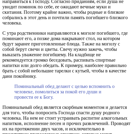
направиться к Господу. Согласно приданиям, если душа не
увидит поминок по себе, ее ожидают вечные муки и
скитания. Поэтому крайне важно, чтобы родные и близкие
собрались в этот день и почтили память погибшего близкого
человека.
С утра родственники направляются к могиле погибшего, где
поминают его, а позже дома накрывают стол, на котором
будут заранее приготовленные блюда. Также на могилу с
собой берут свечи и цветы. Свечу нужно зажечь, чтобы
выказать уважение погибшему. На кладбище не
рекомендуется громко беседовать, распивать спиртные
напитки или долго обедать. К примеру, наиболее правильно
брать с собой небольшие тарелки с кутьей, чтобы в качестве
дани покойнику.
Поминальный обед делают с целью вспомнить о
человеке, помолиться за покой его души и
провести ее к Богу.
Поминальный обед является скорбным моментом и делается
для того, чтобы попросить Господа спасти душу родного
человека. На нем не стоит устраивать распитие алкогольных
напитков, исполнение песен и прочих развлечений. Проводят
их на протяжении двух часов, и исключительно в