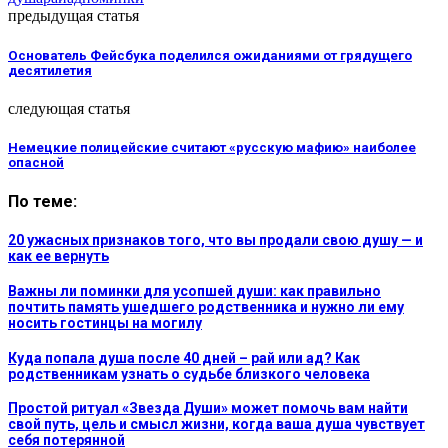
предыдущая статья
Основатель Фейсбука поделился ожиданиями от грядущего
десятилетия
следующая статья
Немецкие полицейские считают «русскую мафию» наиболее
опасной
По теме:
20 ужасных признаков того, что вы продали свою душу — и
как ее вернуть
Важны ли поминки для усопшей души: как правильно
почтить память ушедшего родственника и нужно ли ему
носить гостинцы на могилу
Куда попала душа после 40 дней – рай или ад? Как
родственникам узнать о судьбе близкого человека
Простой ритуал «Звезда Души» может помочь вам найти
свой путь, цель и смысл жизни, когда ваша душа чувствует
себя потерянной