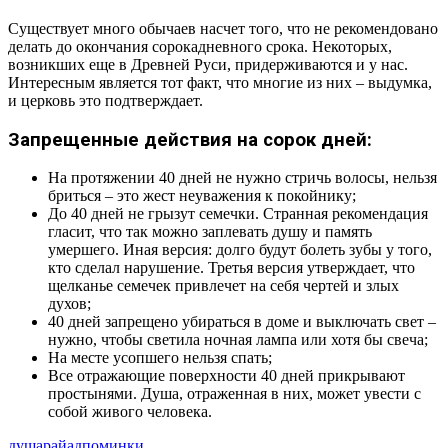
Существует много обычаев насчет того, что не рекомендовано
делать до окончания сорокадневного срока. Некоторых,
возникших еще в Древней Руси, придерживаются и у нас.
Интересным является тот факт, что многие из них – выдумка,
и церковь это подтверждает.
Запрещенные действия на сорок дней:
На протяжении 40 дней не нужно стричь волосы, нельзя
бриться – это жест неуважения к покойнику;
До 40 дней не грызут семечки. Странная рекомендация
гласит, что так можно заплевать душу и память
умершего. Иная версия: долго будут болеть зубы у того,
кто сделал нарушение. Третья версия утверждает, что
щелканье семечек привлечет на себя чертей и злых
духов;
40 дней запрещено убираться в доме и выключать свет –
нужно, чтобы светила ночная лампа или хотя бы свеча;
На месте усопшего нельзя спать;
Все отражающие поверхности 40 дней прикрывают
простынями. Душа, отраженная в них, может увести с
собой живого человека.
душа
рай
ад
поминки