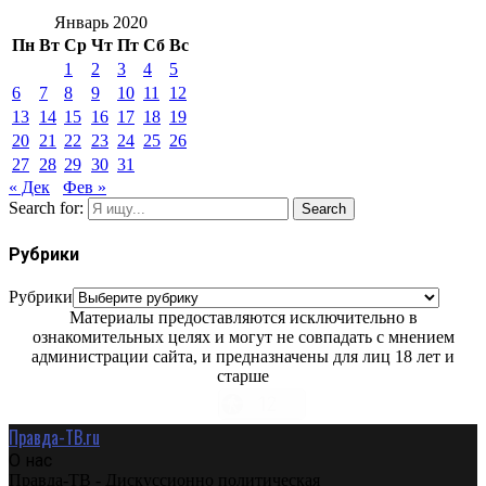
Январь 2020
Пн
Вт
Ср
Чт
Пт
Сб
Вс
1
2
3
4
5
6
7
8
9
10
11
12
13
14
15
16
17
18
19
20
21
22
23
24
25
26
27
28
29
30
31
« Дек
Фев »
Search for:
Search
Рубрики
Рубрики
Материалы предоставляются исключительно в
ознакомительных целях и могут не совпадать с мнением
администрации сайта, и предназначены для лиц 18 лет и
старше
Правда-ТВ.ru
О нас
Правда-ТВ - Дискуссионно политическая