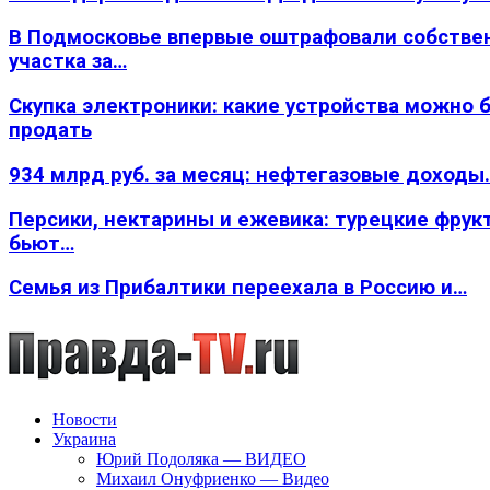
В Подмосковье впервые оштрафовали собстве
участка за…
Скупка электроники: какие устройства можно 
продать
934 млрд руб. за месяц: нефтегазовые доходы
Персики, нектарины и ежевика: турецкие фрук
бьют…
Семья из Прибалтики переехала в Россию и…
Новости
Украина
Юрий Подоляка — ВИДЕО
Михаил Онуфриенко — Видео