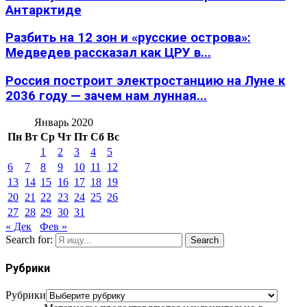
Антарктиде
Разбить на 12 зон и «русские острова»:
Медведев рассказал как ЦРУ в...
Россия построит электростанцию на Луне к
2036 году — зачем нам лунная...
Январь 2020
Пн
Вт
Ср
Чт
Пт
Сб
Вс
1
2
3
4
5
6
7
8
9
10
11
12
13
14
15
16
17
18
19
20
21
22
23
24
25
26
27
28
29
30
31
« Дек
Фев »
Search for:
Search
Рубрики
Рубрики