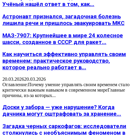
Учёный нашёл ответ в том, как...
Астронавт признался, загадочная болезнь
лишила речи и пришлось эвакуировать МКС
МАЗ-7907: Крупнейшее в мире 24 колесное
шасси, созданное в СССР для ракет...
Как научиться эффективно управлять своим
временем: практическое руководство,
которое реально работает в...
20.03.2026
20.03.2026
Оглавление:Почему умение управлять своим временем стало
критически важным навыком в современном миреГлавные
причины, из-за которых...
Доски у забора — уже нарушение? Когда
дачника могут оштрафовать за хранение...
Загадка черных саркофагов: исследователи
столкнулись с необъяснимым феноменом в