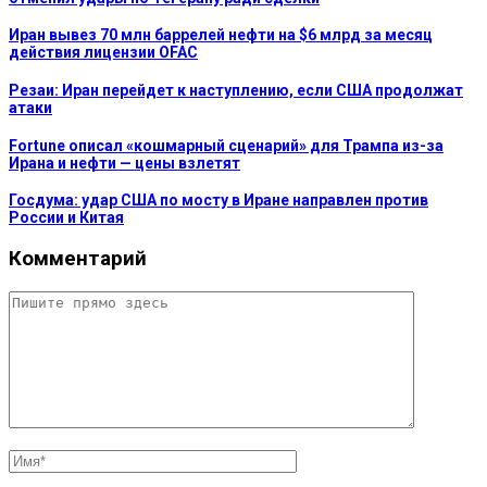
Иран вывез 70 млн баррелей нефти на $6 млрд за месяц
действия лицензии OFAC
Резаи: Иран перейдет к наступлению, если США продолжат
атаки
Fortune описал «кошмарный сценарий» для Трампа из-за
Ирана и нефти — цены взлетят
Госдума: удар США по мосту в Иране направлен против
России и Китая
Комментарий