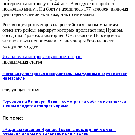
потерпел катастрофу в 5:44 мск. В воздухе он пробыл
несколько минут. На борту находилось 177 человек, включая
девятерых членов экипажа, никто не выжил.
Росавиация рекомендовала российским авиакомпаниям
отменить рейсы, маршрут которых пролегает над Ираном,
соседним Ираком, акваторией Оманского и Персидского
заливов из-за неприемлемых рисков для безопасности
воздушных суден.
Иран
авиакатастрофа
крушение
тегеран
предыдущая статья
Нетаньяху пригрозил сокрушительным ударом в случае атаки
на Израиль
следующая статья
Гороскоп на 9 января: Львы посмотрят на себя «с изнанки», а
Девам придется говорить прямо
По теме:
«Ради выживания Ирана»: Трамп в последний момент
отменил удары по Тегерану ради сделки