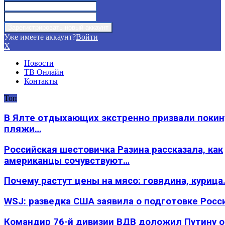
Уже имеете аккаунт?
Войти
X
Новости
ТВ Онлайн
Контакты
Топ
В Ялте отдыхающих экстренно призвали покин
пляжи…
Российская шестовичка Разина рассказала, как
американцы сочувствуют…
Почему растут цены на мясо: говядина, курица
WSJ: разведка США заявила о подготовке Росс
Командир 76-й дивизии ВДВ доложил Путину 