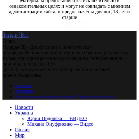
Материалы предоставляются исключительно в
ознакомительных целях и могут не совпадать с мнением
администрации сайта, и предназначены для лиц 18 лет и
старше
Правда-ТВ.ru
О нас
Правда-ТВ - Дискуссионно политическая
площадка.Использование материалов издания допускается
только при одновременном размещении гиперссылки на
оригинал в «Правда-ТВ»
@2023 - www.pravda-tv.ru. Все права принадлежат
правообладателям.
Главная
Авторам
Владельцам авторских прав. Ответственности.
Новости
Украина
Юрий Подоляка — ВИДЕО
Михаил Онуфриенко — Видео
Россия
Мир