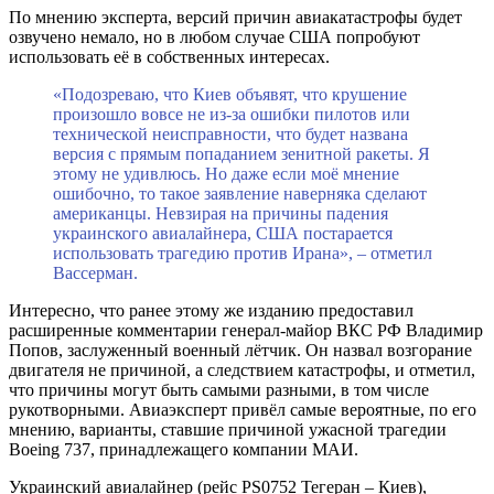
По мнению эксперта, версий причин авиакатастрофы будет
озвучено немало, но в любом случае США попробуют
использовать её в собственных интересах.
«Подозреваю, что Киев объявят, что крушение
произошло вовсе не из-за ошибки пилотов или
технической неисправности, что будет названа
версия с прямым попаданием зенитной ракеты. Я
этому не удивлюсь. Но даже если моё мнение
ошибочно, то такое заявление наверняка сделают
американцы. Невзирая на причины падения
украинского авиалайнера, США постарается
использовать трагедию против Ирана», – отметил
Вассерман.
Интересно, что ранее этому же изданию предоставил
расширенные комментарии генерал-майор ВКС РФ Владимир
Попов, заслуженный военный лётчик. Он назвал возгорание
двигателя не причиной, а следствием катастрофы, и отметил,
что причины могут быть самыми разными, в том числе
рукотворными. Авиаэксперт привёл самые вероятные, по его
мнению, варианты, ставшие причиной ужасной трагедии
Boeing 737, принадлежащего компании МАИ.
Украинский авиалайнер (рейс PS0752 Тегеран – Киев),