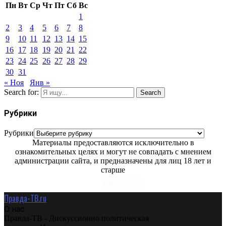
Пн
Вт
Ср
Чт
Пт
Сб
Вс
1
2
3
4
5
6
7
8
9
10
11
12
13
14
15
16
17
18
19
20
21
22
23
24
25
26
27
28
29
30
31
« Ноя
Янв »
Search for:
Search
Рубрики
Рубрики
Материалы предоставляются исключительно в
ознакомительных целях и могут не совпадать с мнением
администрации сайта, и предназначены для лиц 18 лет и
старше
Правда-ТВ.ru
О нас
Правда-ТВ - Дискуссионно политическая