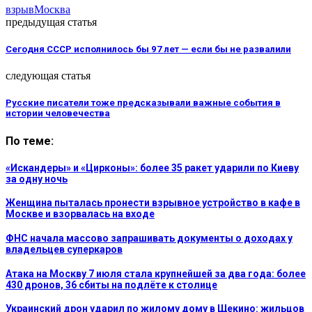
взрыв
Москва
предыдущая статья
Сегодня СССР исполнилось бы 97 лет — если бы не развалили
следующая статья
Русские писатели тоже предсказывали важные события в
истории человечества
По теме:
«Искандеры» и «Цирконы»: более 35 ракет ударили по Киеву
за одну ночь
Женщина пыталась пронести взрывное устройство в кафе в
Москве и взорвалась на входе
ФНС начала массово запрашивать документы о доходах у
владельцев суперкаров
Атака на Москву 7 июля стала крупнейшей за два года: более
430 дронов, 36 сбиты на подлёте к столице
Украинский дрон ударил по жилому дому в Щекино: жильцов