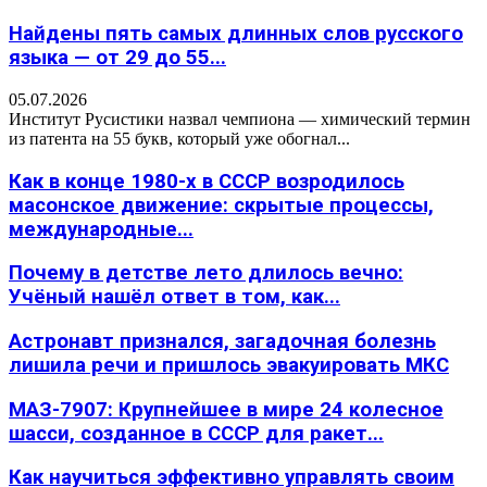
Найдены пять самых длинных слов русского
языка — от 29 до 55...
05.07.2026
Институт Русистики назвал чемпиона — химический термин
из патента на 55 букв, который уже обогнал...
Как в конце 1980-х в СССР возродилось
масонское движение: скрытые процессы,
международные...
Почему в детстве лето длилось вечно:
Учёный нашёл ответ в том, как...
Астронавт признался, загадочная болезнь
лишила речи и пришлось эвакуировать МКС
МАЗ-7907: Крупнейшее в мире 24 колесное
шасси, созданное в СССР для ракет...
Как научиться эффективно управлять своим