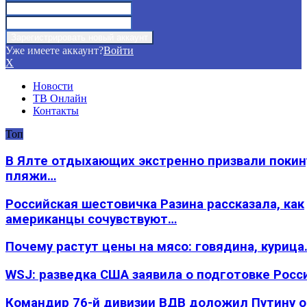
Уже имеете аккаунт?
Войти
X
Новости
ТВ Онлайн
Контакты
Топ
В Ялте отдыхающих экстренно призвали покин
пляжи…
Российская шестовичка Разина рассказала, как
американцы сочувствуют…
Почему растут цены на мясо: говядина, курица
WSJ: разведка США заявила о подготовке Росс
Командир 76-й дивизии ВДВ доложил Путину 