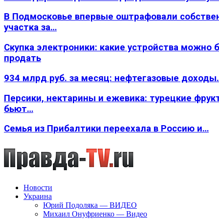
В Подмосковье впервые оштрафовали собстве
участка за…
Скупка электроники: какие устройства можно 
продать
934 млрд руб. за месяц: нефтегазовые доходы
Персики, нектарины и ежевика: турецкие фрук
бьют…
Семья из Прибалтики переехала в Россию и…
Новости
Украина
Юрий Подоляка — ВИДЕО
Михаил Онуфриенко — Видео