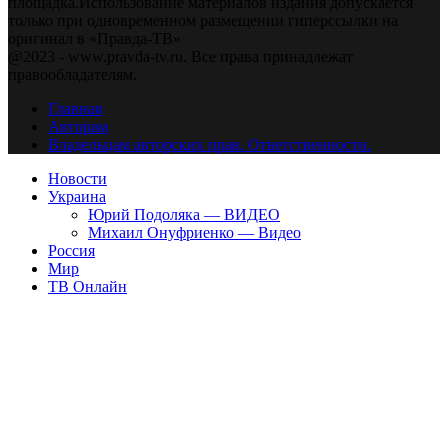
площадка.Использование материалов издания допускается
только при одновременном размещении гиперссылки на
оригинал в «Правда-ТВ»
@2023 - www.pravda-tv.ru. Все права принадлежат
правообладателям.
Главная
Авторам
Владельцам авторских прав. Ответственности.
Новости
Украина
Юрий Подоляка — ВИДЕО
Михаил Онуфриенко — Видео
Россия
Мир
ТВ Онлайн