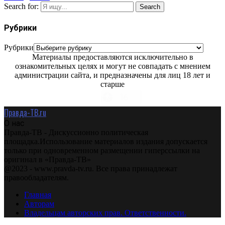
Search for:
Search
Рубрики
Рубрики
Материалы предоставляются исключительно в
ознакомительных целях и могут не совпадать с мнением
администрации сайта, и предназначены для лиц 18 лет и
старше
Правда-ТВ.ru
О нас
Правда-ТВ - Дискуссионно политическая
площадка.Использование материалов издания допускается
только при одновременном размещении гиперссылки на
оригинал в «Правда-ТВ»
@2023 - www.pravda-tv.ru. Все права принадлежат
правообладателям.
Главная
Авторам
Владельцам авторских прав. Ответственности.