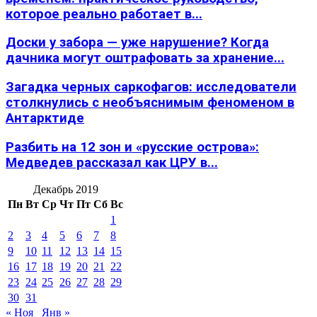
которое реально работает в...
Доски у забора — уже нарушение? Когда
дачника могут оштрафовать за хранение...
Загадка черных саркофагов: исследователи
столкнулись с необъяснимым феноменом в
Антарктиде
Разбить на 12 зон и «русские острова»:
Медведев рассказал как ЦРУ в...
Декабрь 2019
Пн
Вт
Ср
Чт
Пт
Сб
Вс
1
2
3
4
5
6
7
8
9
10
11
12
13
14
15
16
17
18
19
20
21
22
23
24
25
26
27
28
29
30
31
« Ноя
Янв »