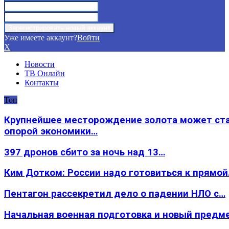
Уже имеете аккаунт?
Войти
X
Новости
ТВ Онлайн
Контакты
Топ
Крупнейшее месторождение золота может ст
опорой экономики…
397 дронов сбито за ночь над 13…
Ким Дотком: России надо готовиться к прямо
Пентагон рассекретил дело о падении НЛО с…
Начальная военная подготовка и новый предм