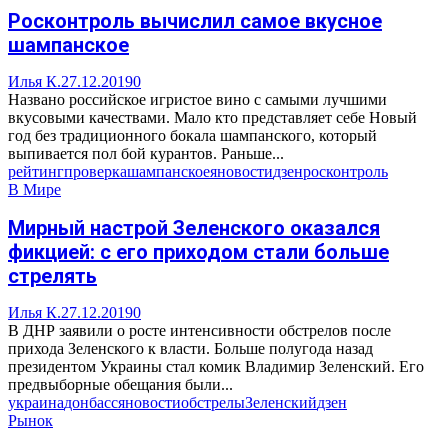
Росконтроль вычислил самое вкусное
шампанское
Илья К.
27.12.2019
0
Названо российское игристое вино с самыми лучшими
вкусовыми качествами. Мало кто представляет себе Новый
год без традиционного бокала шампанского, который
выпивается пол бой курантов. Раньше...
рейтинг
проверка
шампанское
яновости
дзен
росконтроль
В Мире
Мирный настрой Зеленского оказался
фикцией: с его приходом стали больше
стрелять
Илья К.
27.12.2019
0
В ДНР заявили о росте интенсивности обстрелов после
прихода Зеленского к власти. Больше полугода назад
президентом Украины стал комик Владимир Зеленский. Его
предвыборные обещания были...
украина
донбасс
яновости
обстрелы
Зеленский
дзен
Рынок