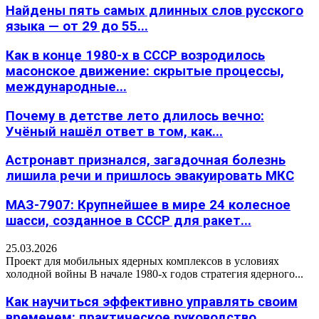
Найдены пять самых длинных слов русского
языка — от 29 до 55...
Как в конце 1980-х в СССР возродилось
масонское движение: скрытые процессы,
международные...
Почему в детстве лето длилось вечно:
Учёный нашёл ответ в том, как...
Астронавт признался, загадочная болезнь
лишила речи и пришлось эвакуировать МКС
МАЗ-7907: Крупнейшее в мире 24 колесное
шасси, созданное в СССР для ракет...
25.03.2026
Проект для мобильных ядерных комплексов в условиях
холодной войны В начале 1980-х годов стратегия ядерного...
Как научиться эффективно управлять своим
временем: практическое руководство,