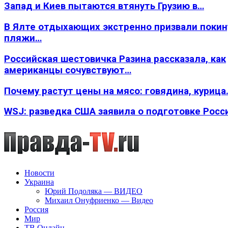
Запад и Киев пытаются втянуть Грузию в…
В Ялте отдыхающих экстренно призвали покин
пляжи…
Российская шестовичка Разина рассказала, как
американцы сочувствуют…
Почему растут цены на мясо: говядина, курица
WSJ: разведка США заявила о подготовке Росс
Новости
Украина
Юрий Подоляка — ВИДЕО
Михаил Онуфриенко — Видео
Россия
Мир
ТВ Онлайн