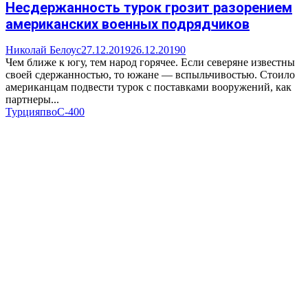
Несдержанность турок грозит разорением
американских военных подрядчиков
Николай Белоус
27.12.2019
26.12.2019
0
Чем ближе к югу, тем народ горячее. Если северяне известны
своей сдержанностью, то южане — вспыльчивостью. Стоило
американцам подвести турок с поставками вооружений, как
партнеры...
Турция
пво
С-400