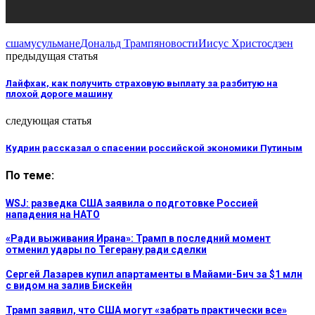
сша
мусульмане
Дональд Трамп
яновости
Иисус Христос
дзен
предыдущая статья
Лайфхак, как получить страховую выплату за разбитую на
плохой дороге машину
следующая статья
Кудрин рассказал о спасении российской экономики Путиным
По теме:
WSJ: разведка США заявила о подготовке Россией
нападения на НАТО
«Ради выживания Ирана»: Трамп в последний момент
отменил удары по Тегерану ради сделки
Сергей Лазарев купил апартаменты в Майами-Бич за $1 млн
с видом на залив Бискейн
Трамп заявил, что США могут «забрать практически все»