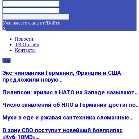
Уже имеете аккаунт?
Войти
X
Новости
ТВ Онлайн
Контакты
Топ
Экс-чиновники Германии, Франции и США
предложили новую…
Пилипсон: кризис в НАТО на Западе называют…
Число заявлений об НЛО в Германии достигло
Мухи в еде и ржавая сантехника сломанные…
В зону СВО поступит новейший боеприпас
«Куб-10МЭ»…