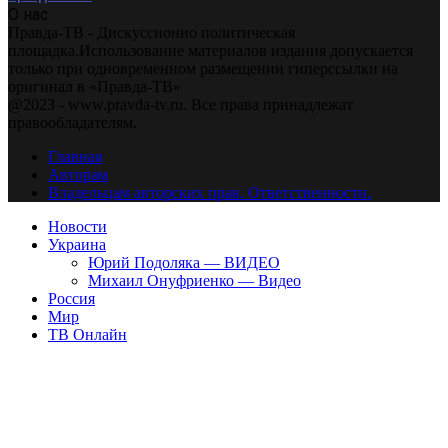
О нас
Правда-ТВ - Дискуссионно политическая
площадка.Использование материалов издания допускается
только при одновременном размещении гиперссылки на
оригинал в «Правда-ТВ»
@2023 - www.pravda-tv.ru. Все права принадлежат
правообладателям.
Главная
Авторам
Владельцам авторских прав. Ответственности.
Новости
Украина
Юрий Подоляка — ВИДЕО
Михаил Онуфриенко — Видео
Россия
Мир
ТВ Онлайн