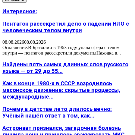
Интересное:
Пентагон рассекретил дело о падении НЛО с
человеческим телом внутри
08.08.2026
08.08.2026
Оглавление:В Бразилии в 1963 году упала сфера с телом
внутри — пентагон рассекретили документыНаходка в...
Найдены пять самых длинных слов русского
языка — от 29 до 55...
Как в конце 1980-х в СССР возродилось
масонское движение: скрытые процессы,
международные...
Почему в детстве лето длилось вечно:
Учёный нашёл ответ в том, как...
Астронавт признался, загадочная болезнь
лишила речи и пришлось эвакуировать МКС