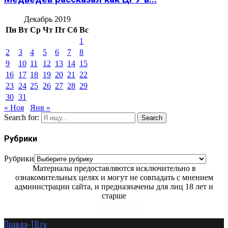
Декабрь 2019
Пн
Вт
Ср
Чт
Пт
Сб
Вс
1
2
3
4
5
6
7
8
9
10
11
12
13
14
15
16
17
18
19
20
21
22
23
24
25
26
27
28
29
30
31
« Ноя
Янв »
Search for:
Search
Рубрики
Рубрики
Материалы предоставляются исключительно в
ознакомительных целях и могут не совпадать с мнением
администрации сайта, и предназначены для лиц 18 лет и
старше
Правда-ТВ.ru