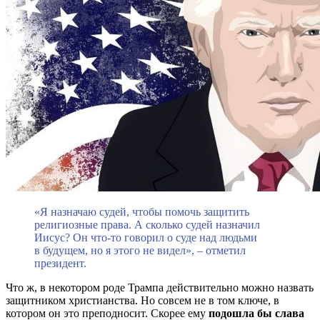
«Я назначаю судей, чтобы помочь защитить
религиозные права. А сколько судей назначил
Иисус? Он что-то говорил о суде над людьми
в будущем, но я этого не видел», – отметил
президент.
Что ж, в некотором роде Трампа действительно можно назвать
защитником христианства. Но совсем не в том ключе, в
котором он это преподносит. Скорее ему
подошла бы слава