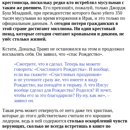
крестоносца, поскольку редко кто истреблял мусульман с
таким же рвением.
Его превзошёл, пожалуй, только Джордж
Буш Младший, при президентстве которого было убито 350
тысяч мусульман во время вторжения в Ирак, и это только по
официальным данным. А
сегодня потери гражданских в
этой стране достигают миллиона. Ни один крестовый
поход, которые сегодня считают кровавыми и дикими, не
унёс столько жизней.
Кстати, Дональд Трамп не остановился на этом и продолжил
восхвалять себя. Он заявил, что «спас Рождество».
«Смотрите, что я сделал. Теперь вы можете
говорить: «Счастливого Рождества». И вообще,
если вы скажете: «Счастливых праздников»
и не уточните сразу же, что имеете в виду
Рождество, вы попадёте в тюрьму. А что Иисус
вообще сделал для Рождества? Родился? И хочет,
чтобы его за это благодарили? Ну-ну, как же», –
заявил он.
Такая речь может отвернуть от него даже тех христиан,
которые до этого действительно считали его хорошим
лидером, ведь в ней содержится
столько оскорблений чувств
верующих, сколько не всегда встретишь в книге по