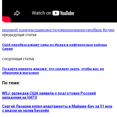
мировой порядок
сша
яновости
доминирование
дзен
Яков Кедми
предыдущая статья
США перебрасывают силы из Ирака в нефтеносные районы
Сирии
следующая статья
По карте клиента дороже: что следует знать, чтобы вас не
обманули в магазине
По теме:
WSJ: разведка США заявила о подготовке Россией
нападения на НАТО
Сергей Лазарев купил апартаменты в Майами-Бич за $1 млн
с видом на залив Бискейн