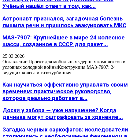
Учёный нашёл ответ в том, как...
Астронавт признался, загадочная болезнь
лишила речи и пришлось эвакуировать МКС
МАЗ-7907: Крупнейшее в мире 24 колесное
шасси, созданное в СССР для ракет...
25.03.2026
Оглавление:Проект для мобильных ядерных комплексов в
условиях холодной войныКонструкция МАЗ-7907: 24
ведущих колеса и газотурбинная...
Как научиться эффективно управлять своим
временем: практическое руководство,
которое реально работает в...
Доски у забора — уже нарушение? Когда
дачника могут оштрафовать за хранение...
Загадка черных саркофагов: исследователи
столкнулись с необъяснимым феноменом в