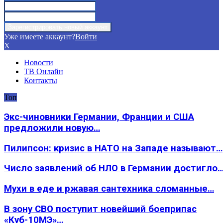
Уже имеете аккаунт?
Войти
X
Новости
ТВ Онлайн
Контакты
Топ
Экс-чиновники Германии, Франции и США
предложили новую…
Пилипсон: кризис в НАТО на Западе называют…
Число заявлений об НЛО в Германии достигло
Мухи в еде и ржавая сантехника сломанные…
В зону СВО поступит новейший боеприпас
«Куб-10МЭ»…