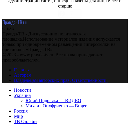
администрации сайта, и предназначены для лиц 18 лет и
старше
Правда-ТВ.ru
О нас
Правда-ТВ - Дискуссионно политическая
площадка.Использование материалов издания допускается
только при одновременном размещении гиперссылки на
оригинал в «Правда-ТВ»
@2023 - www.pravda-tv.ru. Все права принадлежат
правообладателям.
Главная
Авторам
Владельцам авторских прав. Ответственности.
Новости
Украина
Юрий Подоляка — ВИДЕО
Михаил Онуфриенко — Видео
Россия
Мир
ТВ Онлайн