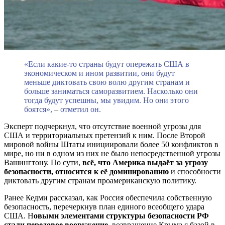
«Если какие-то страны будут опережать США в
экономическом и ином развитии, они будут
меньше диктовать свою волю другим странам и
больше заниматься саморазвитием. Насколько они
тогда будут успешны, мы увидим. Но они этого
боятся», – отметил он.
Эксперт подчеркнул, что отсутствие военной угрозы для
США и территориальных претензий к ним. После Второй
мировой войны Штаты инициировали более 50 конфликтов в
мире, но ни в одном из них не было непосредственной угрозы
Вашингтону. По сути,
всё, что Америка выдаёт за угрозу
безопасности, относится к её доминированию
и способности
диктовать другим странам проамериканскую политику.
Ранее Кедми рассказал, как Россия обеспечила собственную
безопасность, перечеркнув план единого всеобщего удара
США. Н
овыми элементами структуры безопасности РФ
стали передовое вооружение
, возвращение Крыма с базой в