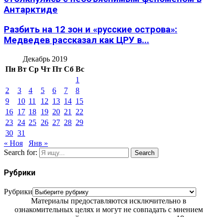
Антарктиде
Разбить на 12 зон и «русские острова»:
Медведев рассказал как ЦРУ в...
Декабрь 2019
Пн
Вт
Ср
Чт
Пт
Сб
Вс
1
2
3
4
5
6
7
8
9
10
11
12
13
14
15
16
17
18
19
20
21
22
23
24
25
26
27
28
29
30
31
« Ноя
Янв »
Search for:
Search
Рубрики
Рубрики
Материалы предоставляются исключительно в
ознакомительных целях и могут не совпадать с мнением