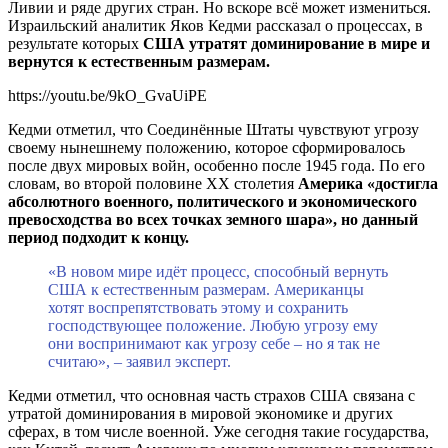
Ливии и ряде других стран. Но вскоре всё может измениться.
Израильский аналитик Яков Кедми рассказал о процессах, в
результате которых
США утратят доминирование в мире и
вернутся к естественным размерам.
https://youtu.be/9kO_GvaUiPE
Кедми отметил, что Соединённые Штаты чувствуют угрозу
своему нынешнему положению, которое сформировалось
после двух мировых войн, особенно после 1945 года. По его
словам, во второй половине XX столетия
Америка «достигла
абсолютного военного, политического и экономического
превосходства во всех точках земного шара», но данный
период подходит к концу.
«В новом мире идёт процесс, способный вернуть
США к естественным размерам. Американцы
хотят воспрепятствовать этому и сохранить
господствующее положение. Любую угрозу ему
они воспринимают как угрозу себе – но я так не
считаю», – заявил эксперт.
Кедми отметил, что основная часть страхов США связана с
утратой доминирования в мировой экономике и других
сферах, в том числе военной. Уже сегодня такие государства,