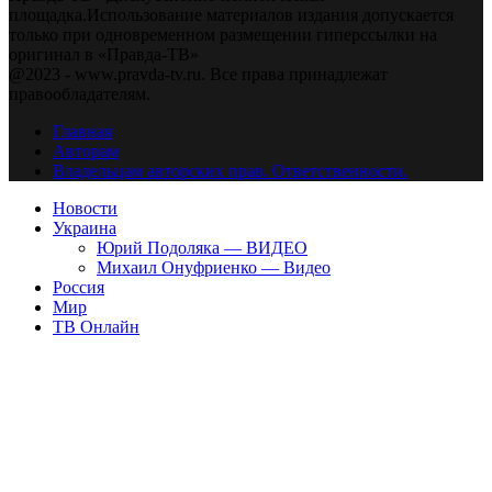
площадка.Использование материалов издания допускается
только при одновременном размещении гиперссылки на
оригинал в «Правда-ТВ»
@2023 - www.pravda-tv.ru. Все права принадлежат
правообладателям.
Главная
Авторам
Владельцам авторских прав. Ответственности.
Новости
Украина
Юрий Подоляка — ВИДЕО
Михаил Онуфриенко — Видео
Россия
Мир
ТВ Онлайн