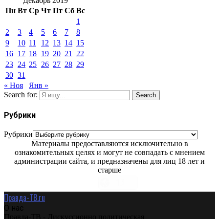
Декабрь 2019
Пн
Вт
Ср
Чт
Пт
Сб
Вс
1
2
3
4
5
6
7
8
9
10
11
12
13
14
15
16
17
18
19
20
21
22
23
24
25
26
27
28
29
30
31
« Ноя
Янв »
Search for:
Search
Рубрики
Рубрики
Материалы предоставляются исключительно в
ознакомительных целях и могут не совпадать с мнением
администрации сайта, и предназначены для лиц 18 лет и
старше
Правда-ТВ.ru
О нас
Правда-ТВ - Дискуссионно политическая