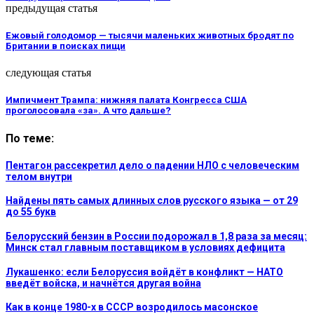
предыдущая статья
Ежовый голодомор — тысячи маленьких животных бродят по
Британии в поисках пищи
следующая статья
Импичмент Трампа: нижняя палата Конгресса США
проголосовала «за». А что дальше?
По теме:
Пентагон рассекретил дело о падении НЛО с человеческим
телом внутри
Найдены пять самых длинных слов русского языка — от 29
до 55 букв
Белорусский бензин в России подорожал в 1,8 раза за месяц:
Минск стал главным поставщиком в условиях дефицита
Лукашенко: если Белоруссия войдёт в конфликт — НАТО
введёт войска, и начнётся другая война
Как в конце 1980-х в СССР возродилось масонское