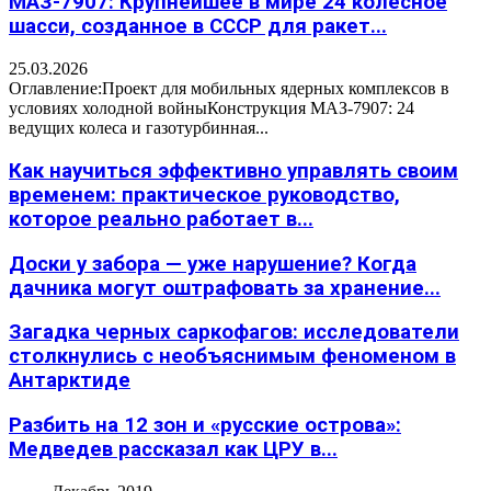
МАЗ-7907: Крупнейшее в мире 24 колесное
шасси, созданное в СССР для ракет...
25.03.2026
Оглавление:Проект для мобильных ядерных комплексов в
условиях холодной войныКонструкция МАЗ-7907: 24
ведущих колеса и газотурбинная...
Как научиться эффективно управлять своим
временем: практическое руководство,
которое реально работает в...
Доски у забора — уже нарушение? Когда
дачника могут оштрафовать за хранение...
Загадка черных саркофагов: исследователи
столкнулись с необъяснимым феноменом в
Антарктиде
Разбить на 12 зон и «русские острова»:
Медведев рассказал как ЦРУ в...