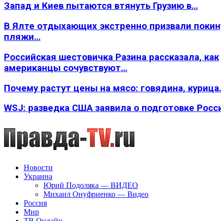
Запад и Киев пытаются втянуть Грузию в…
В Ялте отдыхающих экстренно призвали покин
пляжи…
Российская шестовичка Разина рассказала, как
американцы сочувствуют…
Почему растут цены на мясо: говядина, курица
WSJ: разведка США заявила о подготовке Росс
Новости
Украина
Юрий Подоляка — ВИДЕО
Михаил Онуфриенко — Видео
Россия
Мир
ТВ Онлайн