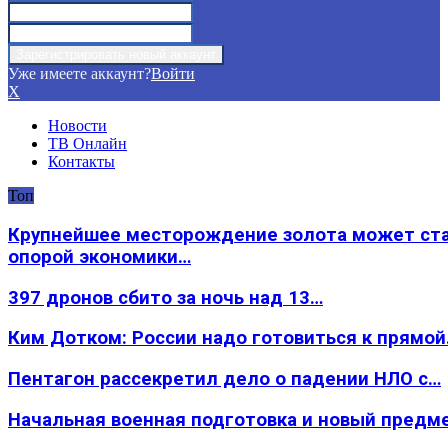
Уже имеете аккаунт?
Войти
X
Новости
ТВ Онлайн
Контакты
Топ
Крупнейшее месторождение золота может ст
опорой экономики…
397 дронов сбито за ночь над 13…
Ким Дотком: России надо готовиться к прямо
Пентагон рассекретил дело о падении НЛО с…
Начальная военная подготовка и новый предм