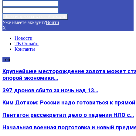
Уже имеете аккаунт?
Войти
X
Новости
ТВ Онлайн
Контакты
Топ
Крупнейшее месторождение золота может ст
опорой экономики…
397 дронов сбито за ночь над 13…
Ким Дотком: России надо готовиться к прямо
Пентагон рассекретил дело о падении НЛО с…
Начальная военная подготовка и новый предм