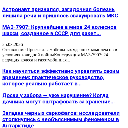
Астронавт признался, загадочная болезнь
лишила речи и пришлось эвакуировать МКС
МАЗ-7907: Крупнейшее в мире 24 колесное
шасси, созданное в СССР для ракет...
25.03.2026
Оглавление:Проект для мобильных ядерных комплексов в
условиях холодной войныКонструкция МАЗ-7907: 24
ведущих колеса и газотурбинная...
Как научиться эффективно управлять своим
временем: практическое руководство,
которое реально работает в...
Доски у забора — уже нарушение? Когда
дачника могут оштрафовать за хранение...
Загадка черных саркофагов: исследователи
столкнулись с необъяснимым феноменом в
Антарктиде