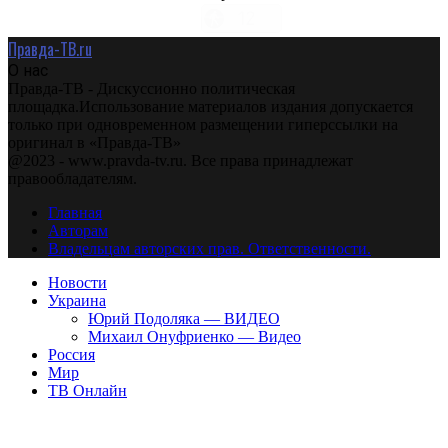
Правда-ТВ.ru
О нас
Правда-ТВ - Дискуссионно политическая
площадка.Использование материалов издания допускается
только при одновременном размещении гиперссылки на
оригинал в «Правда-ТВ»
@2023 - www.pravda-tv.ru. Все права принадлежат
правообладателям.
Главная
Авторам
Владельцам авторских прав. Ответственности.
Новости
Украина
Юрий Подоляка — ВИДЕО
Михаил Онуфриенко — Видео
Россия
Мир
ТВ Онлайн