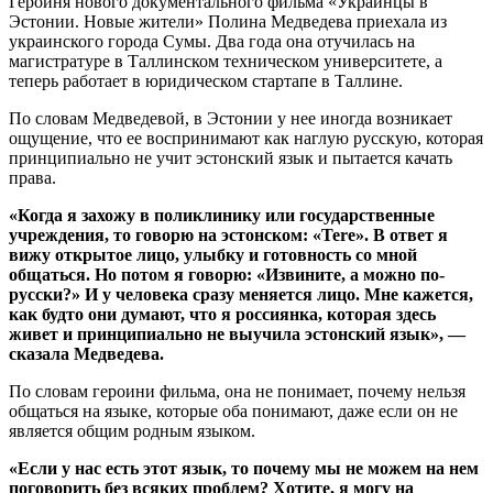
Героиня нового документального фильма «Украинцы в
Эстонии. Новые жители» Полина Медведева приехала из
украинского города Сумы. Два года она отучилась на
магистратуре в Таллинском техническом университете, а
теперь работает в юридическом стартапе в Таллине.
По словам Медведевой, в Эстонии у нее иногда возникает
ощущение, что ее воспринимают как наглую русскую, которая
принципиально не учит эстонский язык и пытается качать
права.
«Когда я захожу в поликлинику или государственные
учреждения, то говорю на эстонском: «Tere». В ответ я
вижу открытое лицо, улыбку и готовность со мной
общаться. Но потом я говорю: «Извините, а можно по-
русски?» И у человека сразу меняется лицо. Мне кажется,
как будто они думают, что я россиянка, которая здесь
живет и принципиально не выучила эстонский язык», —
сказала Медведева.
По словам героини фильма, она не понимает, почему нельзя
общаться на языке, которые оба понимают, даже если он не
является общим родным языком.
«Если у нас есть этот язык, то почему мы не можем на нем
поговорить без всяких проблем? Хотите, я могу на