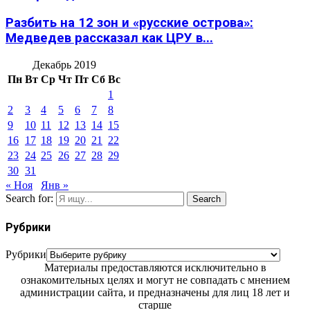
Разбить на 12 зон и «русские острова»:
Медведев рассказал как ЦРУ в...
Декабрь 2019
Пн
Вт
Ср
Чт
Пт
Сб
Вс
1
2
3
4
5
6
7
8
9
10
11
12
13
14
15
16
17
18
19
20
21
22
23
24
25
26
27
28
29
30
31
« Ноя
Янв »
Search for:
Search
Рубрики
Рубрики
Материалы предоставляются исключительно в
ознакомительных целях и могут не совпадать с мнением
администрации сайта, и предназначены для лиц 18 лет и
старше