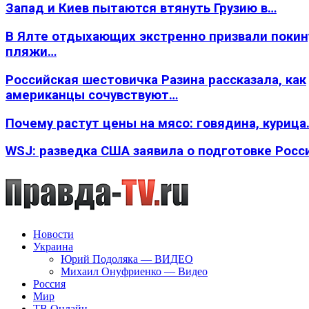
Запад и Киев пытаются втянуть Грузию в…
В Ялте отдыхающих экстренно призвали покин
пляжи…
Российская шестовичка Разина рассказала, как
американцы сочувствуют…
Почему растут цены на мясо: говядина, курица
WSJ: разведка США заявила о подготовке Росс
Новости
Украина
Юрий Подоляка — ВИДЕО
Михаил Онуфриенко — Видео
Россия
Мир
ТВ Онлайн