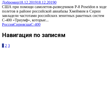
Добромир
18.12.2019
18.12.2019
0
США при помощи самолетов-разведчиков P-8 Poseidon в ходе
полетов в районе российской авиабазы Хмеймим в Сирии
завладели частотами российских зенитных ракетных систем
С-400 «Триумф», которые...
Россия
Сирия
сша
С-400
Навигация по записям
1
2
3