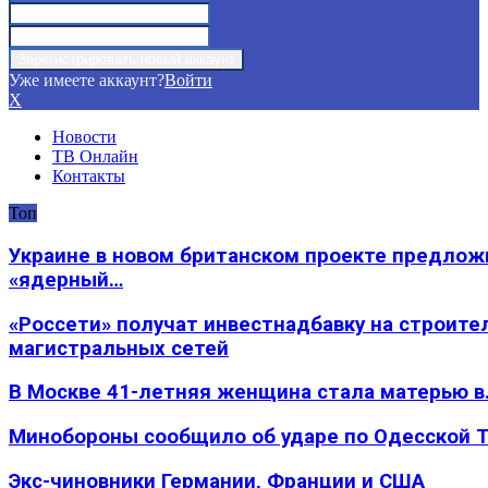
Уже имеете аккаунт?
Войти
X
Новости
ТВ Онлайн
Контакты
Топ
Украине в новом британском проекте предлож
«ядерный…
«Россети» получат инвестнадбавку на строите
магистральных сетей
В Москве 41-летняя женщина стала матерью в
Минобороны сообщило об ударе по Одесской 
Экс-чиновники Германии, Франции и США