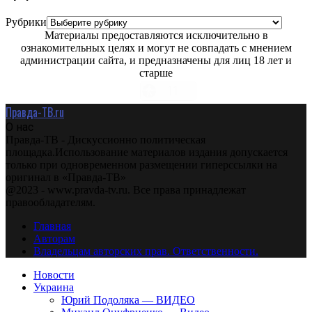
Рубрики
Материалы предоставляются исключительно в
ознакомительных целях и могут не совпадать с мнением
администрации сайта, и предназначены для лиц 18 лет и
старше
Правда-ТВ.ru
О нас
Правда-ТВ - Дискуссионно политическая
площадка.Использование материалов издания допускается
только при одновременном размещении гиперссылки на
оригинал в «Правда-ТВ»
@2023 - www.pravda-tv.ru. Все права принадлежат
правообладателям.
Главная
Авторам
Владельцам авторских прав. Ответственности.
Новости
Украина
Юрий Подоляка — ВИДЕО