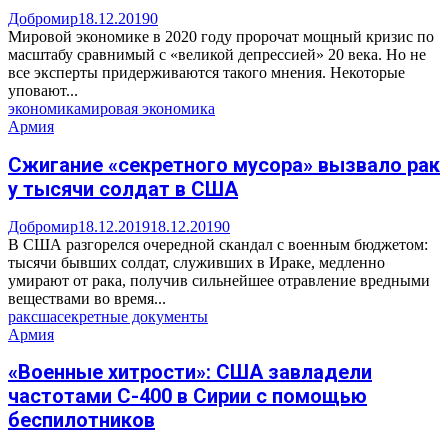
Добромир
18.12.2019
0
Мировой экономике в 2020 году пророчат мощный кризис по
масштабу сравнимый с «великой депрессией» 20 века. Но не
все эксперты придерживаются такого мнения. Некоторые
уповают...
экономика
мировая экономика
Армия
Сжигание «секретного мусора» вызвало рак
у тысячи солдат в США
Добромир
18.12.2019
18.12.2019
0
В США разгорелся очередной скандал с военным бюджетом:
тысячи бывших солдат, служивших в Ираке, медленно
умирают от рака, получив сильнейшее отравление вредными
веществами во время...
рак
сша
секретные документы
Армия
«Военные хитрости»: США завладели
частотами С-400 в Сирии с помощью
беспилотников