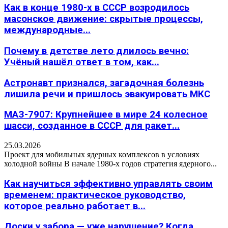
Как в конце 1980-х в СССР возродилось
масонское движение: скрытые процессы,
международные...
Почему в детстве лето длилось вечно:
Учёный нашёл ответ в том, как...
Астронавт признался, загадочная болезнь
лишила речи и пришлось эвакуировать МКС
МАЗ-7907: Крупнейшее в мире 24 колесное
шасси, созданное в СССР для ракет...
25.03.2026
Проект для мобильных ядерных комплексов в условиях
холодной войны В начале 1980-х годов стратегия ядерного...
Как научиться эффективно управлять своим
временем: практическое руководство,
которое реально работает в...
Доски у забора — уже нарушение? Когда