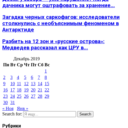
дачника могут оштрафовать за хранение...
Загадка черных саркофагов: исследователи
столкнулись с необъяснимым феноменом в
Антарктиде
Разбить на 12 зон и «русские острова»:
Медведев рассказал как ЦРУ в...
Декабрь 2019
Пн
Вт
Ср
Чт
Пт
Сб
Вс
1
2
3
4
5
6
7
8
9
10
11
12
13
14
15
16
17
18
19
20
21
22
23
24
25
26
27
28
29
30
31
« Ноя
Янв »
Search for:
Search
Рубрики