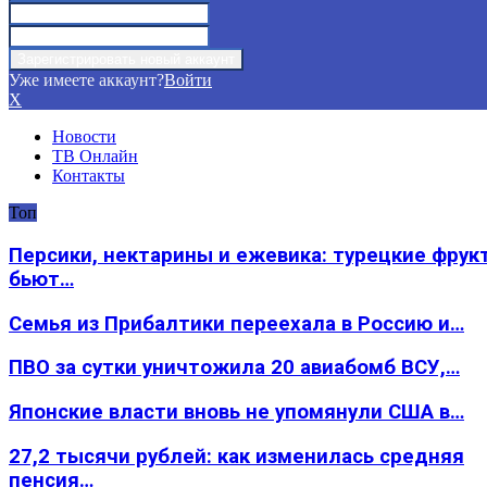
Уже имеете аккаунт?
Войти
X
Новости
ТВ Онлайн
Контакты
Топ
Персики, нектарины и ежевика: турецкие фрук
бьют…
Семья из Прибалтики переехала в Россию и…
ПВО за сутки уничтожила 20 авиабомб ВСУ,…
Японские власти вновь не упомянули США в…
27,2 тысячи рублей: как изменилась средняя
пенсия…