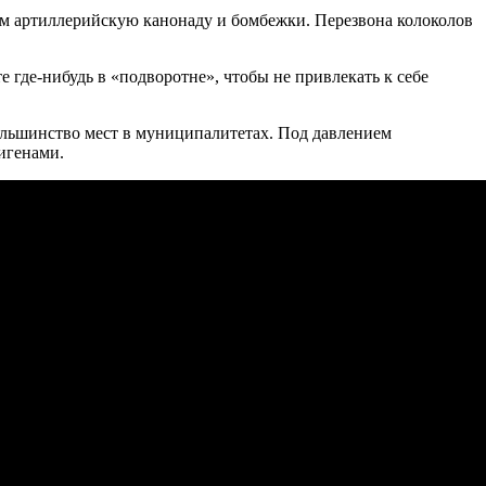
ам артиллерийскую канонаду и бомбежки. Перезвона колоколов
е где-нибудь в «подворотне», чтобы не привлекать к себе
ольшинство мест в муниципалитетах. Под давлением
игенами.