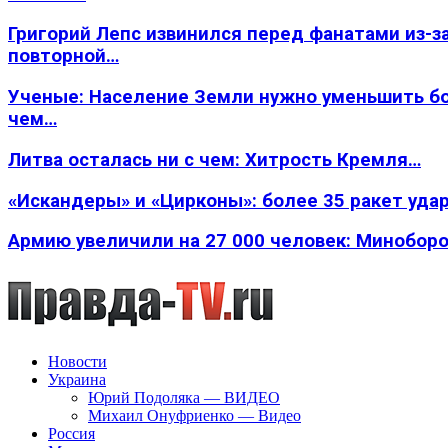
Григорий Лепс извинился перед фанатами из-з
повторной…
Ученые: Население Земли нужно уменьшить б
чем…
Литва осталась ни с чем: Хитрость Кремля…
«Искандеры» и «Цирконы»: более 35 ракет уда
Армию увеличили на 27 000 человек: Минобор
Новости
Украина
Юрий Подоляка — ВИДЕО
Михаил Онуфриенко — Видео
Россия