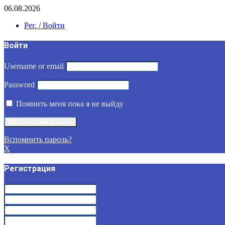
06.08.2026
Рег. / Войти
Войти
Username or email
Password
Помнить меня пока я не выйду
Вспомнить пароль?
X
Регистрация