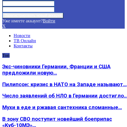
Уже имеете аккаунт?
Войти
X
Новости
ТВ Онлайн
Контакты
Топ
Экс-чиновники Германии, Франции и США
предложили новую…
Пилипсон: кризис в НАТО на Западе называют…
Число заявлений об НЛО в Германии достигло
Мухи в еде и ржавая сантехника сломанные…
В зону СВО поступит новейший боеприпас
«Куб-10МЭ»…