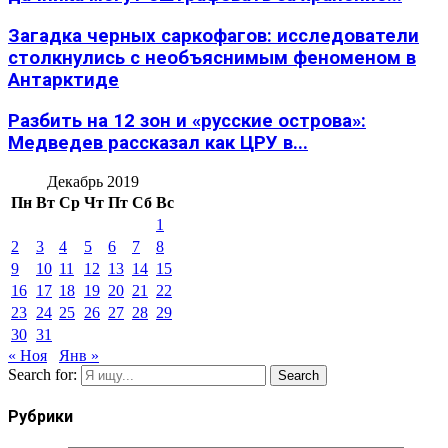
Загадка черных саркофагов: исследователи
столкнулись с необъяснимым феноменом в
Антарктиде
Разбить на 12 зон и «русские острова»:
Медведев рассказал как ЦРУ в...
Декабрь 2019
Пн
Вт
Ср
Чт
Пт
Сб
Вс
1
2
3
4
5
6
7
8
9
10
11
12
13
14
15
16
17
18
19
20
21
22
23
24
25
26
27
28
29
30
31
« Ноя
Янв »
Search for:
Search
Рубрики