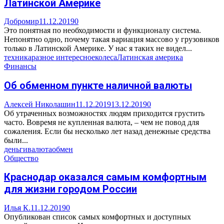
Латинской Америке
Добромир
11.12.2019
0
Это понятная по необходимости и функционалу система.
Непонятно одно, почему такая вариация массово у грузовиков
только в Латинской Америке. У нас я таких не видел...
техника
разное интересное
колеса
Латинская америка
Финансы
Об обменном пункте наличной валюты
Алексей Николашин
11.12.2019
13.12.2019
0
Об утраченных возможностях людям приходится грустить
часто. Вовремя не купленная валюта, – чем не повод для
сожаления. Если бы несколько лет назад денежные средства
были...
деньги
валюта
обмен
Общество
Краснодар оказался самым комфортным
для жизни городом России
Илья К.
11.12.2019
0
Опубликован список самых комфортных и доступных