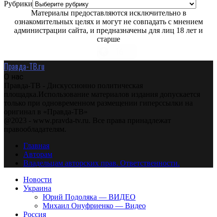
Рубрики
Материалы предоставляются исключительно в
ознакомительных целях и могут не совпадать с мнением
администрации сайта, и предназначены для лиц 18 лет и
старше
Правда-ТВ.ru
О нас
Правда-ТВ - Дискуссионно политическая
площадка.Использование материалов издания допускается
только при одновременном размещении гиперссылки на
оригинал в «Правда-ТВ»
@2023 - www.pravda-tv.ru. Все права принадлежат
правообладателям.
Главная
Авторам
Владельцам авторских прав. Ответственности.
Новости
Украина
Юрий Подоляка — ВИДЕО
Михаил Онуфриенко — Видео
Россия