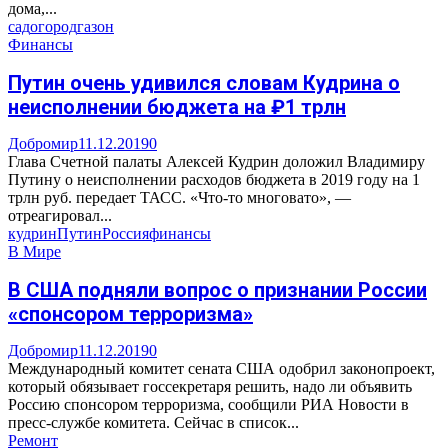
дома,...
сад
огород
газон
Финансы
Путин очень удивился словам Кудрина о
неисполнении бюджета на ₽1 трлн
Добромир
11.12.2019
0
Глава Счетной палаты Алексей Кудрин доложил Владимиру
Путину о неисполнении расходов бюджета в 2019 году на 1
трлн руб. передает ТАСС. «Что-то многовато», —
отреагировал...
кудрин
Путин
Россия
финансы
В Мире
В США подняли вопрос о признании России
«спонсором терроризма»
Добромир
11.12.2019
0
Международный комитет сената США одобрил законопроект,
который обязывает госсекретаря решить, надо ли объявить
Россию спонсором терроризма, сообщили РИА Новости в
пресс-службе комитета. Сейчас в список...
Ремонт