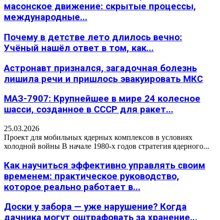
масонское движение: скрытые процессы,
международные...
Почему в детстве лето длилось вечно:
Учёный нашёл ответ в том, как...
Астронавт признался, загадочная болезнь
лишила речи и пришлось эвакуировать МКС
МАЗ-7907: Крупнейшее в мире 24 колесное
шасси, созданное в СССР для ракет...
25.03.2026
Проект для мобильных ядерных комплексов в условиях
холодной войны В начале 1980-х годов стратегия ядерного...
Как научиться эффективно управлять своим
временем: практическое руководство,
которое реально работает в...
Доски у забора — уже нарушение? Когда
дачника могут оштрафовать за хранение...