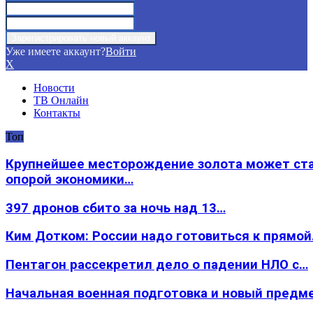
Уже имеете аккаунт?
Войти
X
Новости
ТВ Онлайн
Контакты
Топ
Крупнейшее месторождение золота может ст
опорой экономики…
397 дронов сбито за ночь над 13…
Ким Дотком: России надо готовиться к прямо
Пентагон рассекретил дело о падении НЛО с…
Начальная военная подготовка и новый предм