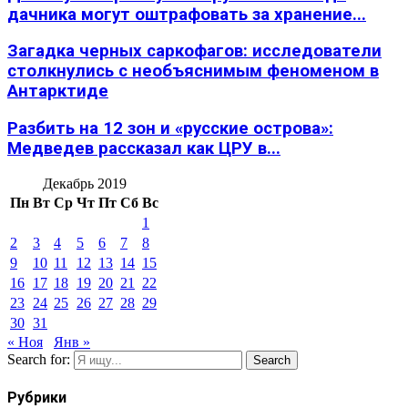
дачника могут оштрафовать за хранение...
Загадка черных саркофагов: исследователи
столкнулись с необъяснимым феноменом в
Антарктиде
Разбить на 12 зон и «русские острова»:
Медведев рассказал как ЦРУ в...
Декабрь 2019
Пн
Вт
Ср
Чт
Пт
Сб
Вс
1
2
3
4
5
6
7
8
9
10
11
12
13
14
15
16
17
18
19
20
21
22
23
24
25
26
27
28
29
30
31
« Ноя
Янв »
Search for:
Search
Рубрики