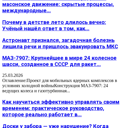
масонское движение: скрытые процессы,
международные...
Почему в детстве лето длилось вечно:
Учёный нашёл ответ в том, как...
Астронавт признался, загадочная болезнь
лишила речи и пришлось эвакуировать МКС
МАЗ-7907: Крупнейшее в мире 24 колесное
шасси, созданное в СССР для ракет...
25.03.2026
Оглавление:Проект для мобильных ядерных комплексов в
условиях холодной войныКонструкция МАЗ-7907: 24
ведущих колеса и газотурбинная...
Как научиться эффективно управлять своим
временем: практическое руководство,
которое реально работает в...
Доски у забора — уже нарушение? Когда