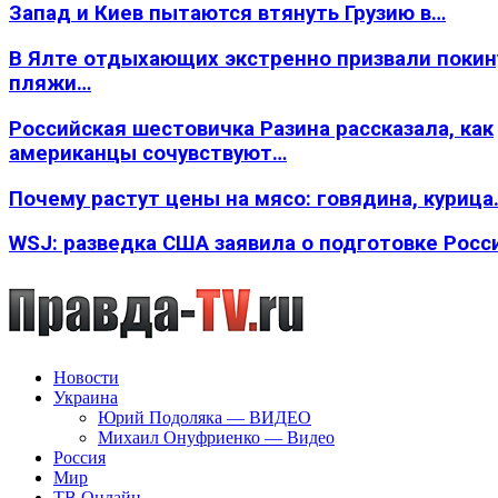
Запад и Киев пытаются втянуть Грузию в…
В Ялте отдыхающих экстренно призвали покин
пляжи…
Российская шестовичка Разина рассказала, как
американцы сочувствуют…
Почему растут цены на мясо: говядина, курица
WSJ: разведка США заявила о подготовке Росс
Новости
Украина
Юрий Подоляка — ВИДЕО
Михаил Онуфриенко — Видео
Россия
Мир
ТВ Онлайн