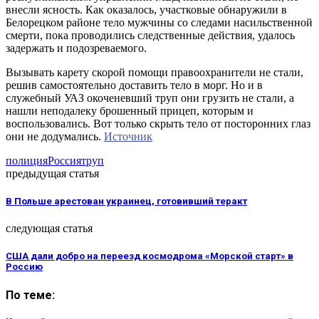
внесли ясность. Как оказалось, участковые обнаружили в
Белорецком районе тело мужчины со следами насильственной
смерти, пока проводились следственные действия, удалось
задержать и подозреваемого.
Вызывать карету скорой помощи правоохранители не стали,
решив самостоятельно доставить тело в морг. Но и в
служебный УАЗ окоченевший труп они грузить не стали, а
нашли неподалеку брошенный прицеп, которым и
воспользовались. Вот только скрыть тело от посторонних глаз
они не додумались.
Источник
полиция
Россия
труп
предыдущая статья
В Польше арестован украинец, готовивший теракт
следующая статья
США дали добро на переезд космодрома «Морской старт» в
Россию
По теме: