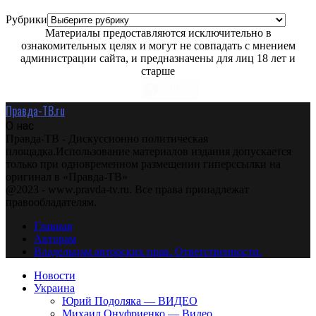
Рубрики
Материалы предоставляются исключительно в
ознакомительных целях и могут не совпадать с мнением
администрации сайта, и предназначены для лиц 18 лет и
старше
Правда-ТВ.ru
О нас
Правда-ТВ - Дискуссионно политическая
площадка.Использование материалов издания допускается
только при одновременном размещении гиперссылки на
оригинал в «Правда-ТВ»
@2023 - www.pravda-tv.ru. Все права принадлежат
правообладателям.
Главная
Авторам
Владельцам авторских прав. Ответственности.
Новости
Украина
Юрий Подоляка — ВИДЕО
Михаил Онуфриенко — Видео