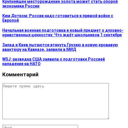
Крупнейшее месторождение золота может стать опорой
экономики России
Ким Дотком: России надо готовиться к прямой войне с
Европой
Начальная военная подготовка и новый предмет о духовно-
нравственных ценностях: Что ждёт школьников 1 сентября
Запад и Киев пытаются втянуть Грузию в новую кровавую
авантюру на Кавказе, заявили в МИД
WSJ: разведка США заявила о подготовке Россией
нападения на НАТО
Комментарий