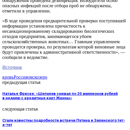
обнаружения проведена дезинфекция. Возбудители особо
опасных инфекций после отбора проб не обнаружены,
отметили в управлении.
«В ходе проведения предварительной проверки поступившей
информации установлена причастность к
несанкционированному складированию биологических
отходов предприятия, занимающегося убоем
сельскохозяйственных животных… Главным управлением
проводится проверка, по результатам которой виновные лица
будут привлечены к административной ответственности», —
сообщили в ведомстве.
Источник
кровь
Россия
омск
озеро
предыдущая статья
Наталья Фриске: «Шепелев снимал по 20 миллионов рублей
в неделю с кредитных карт Жанны»
следующая статья
Стали известны подробности встречи Путина и Зеленского тет-
а-тет