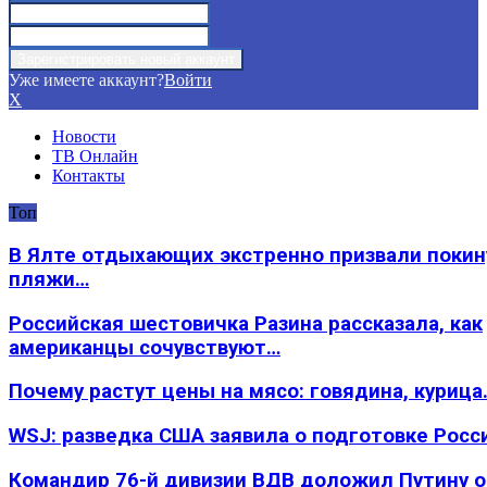
Уже имеете аккаунт?
Войти
X
Новости
ТВ Онлайн
Контакты
Топ
В Ялте отдыхающих экстренно призвали покин
пляжи…
Российская шестовичка Разина рассказала, как
американцы сочувствуют…
Почему растут цены на мясо: говядина, курица
WSJ: разведка США заявила о подготовке Росс
Командир 76-й дивизии ВДВ доложил Путину 