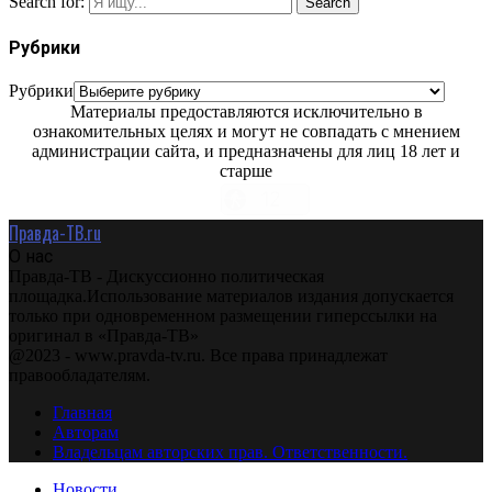
Search for:
Search
Рубрики
Рубрики
Материалы предоставляются исключительно в
ознакомительных целях и могут не совпадать с мнением
администрации сайта, и предназначены для лиц 18 лет и
старше
Правда-ТВ.ru
О нас
Правда-ТВ - Дискуссионно политическая
площадка.Использование материалов издания допускается
только при одновременном размещении гиперссылки на
оригинал в «Правда-ТВ»
@2023 - www.pravda-tv.ru. Все права принадлежат
правообладателям.
Главная
Авторам
Владельцам авторских прав. Ответственности.
Новости