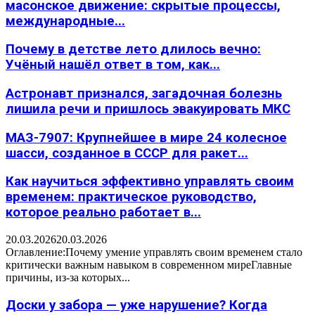
масонское движение: скрытые процессы,
международные...
Почему в детстве лето длилось вечно:
Учёный нашёл ответ в том, как...
Астронавт признался, загадочная болезнь
лишила речи и пришлось эвакуировать МКС
МАЗ-7907: Крупнейшее в мире 24 колесное
шасси, созданное в СССР для ракет...
Как научиться эффективно управлять своим
временем: практическое руководство,
которое реально работает в...
20.03.2026
20.03.2026
Оглавление:Почему умение управлять своим временем стало
критически важным навыком в современном миреГлавные
причины, из-за которых...
Доски у забора — уже нарушение? Когда