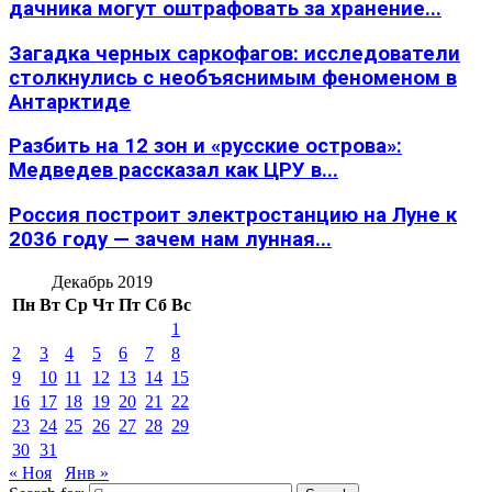
дачника могут оштрафовать за хранение...
Загадка черных саркофагов: исследователи
столкнулись с необъяснимым феноменом в
Антарктиде
Разбить на 12 зон и «русские острова»:
Медведев рассказал как ЦРУ в...
Россия построит электростанцию на Луне к
2036 году — зачем нам лунная...
Декабрь 2019
Пн
Вт
Ср
Чт
Пт
Сб
Вс
1
2
3
4
5
6
7
8
9
10
11
12
13
14
15
16
17
18
19
20
21
22
23
24
25
26
27
28
29
30
31
« Ноя
Янв »