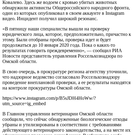
Ковалево. Здесь же водоем с кровью убитых животных
обнаружили активисты Общероссийского народного фронта,
один из которых опубликовал в своем аккаунте в Instagram
видео. Инцидент получил широкий резонанс.
«В пятницу наши специалисты вышли на проверку
юридического лица, которое, предположительно, причастно к
этому. Были отобраны пробы, проверка идет и будет
продолжаться до 10 января 2020 года. Пока о каких-то
результатах говорить преждевременно», — сообщил РИА
Новости представитель управления Россельхознадзора по
Омской области.
В свою очередь, в прокуратуре региона агентству уточнили,
что надзорное ведомство согласовало Россельхознадзору
проведение внеплановой проверки, а ее результаты находятся
на контроле прокуратуры Омской области.
https://www.instagram.com/p/B5sJDH4HoWw/?
utm_source=ig_embed
В Главном управлении ветеринарии Омской области
сообщили, что сейчас обнаруженные биологические отходы
убраны и утилизированы в соответствии с требованиями
действующего ветеринарного законодательства, а на месте их