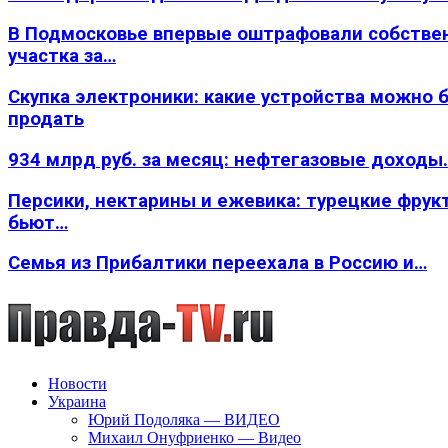
В Подмосковье впервые оштрафовали собстве
участка за…
Скупка электроники: какие устройства можно 
продать
934 млрд руб. за месяц: нефтегазовые доходы
Персики, нектарины и ежевика: турецкие фрук
бьют…
Семья из Прибалтики переехала в Россию и…
Новости
Украина
Юрий Подоляка — ВИДЕО
Михаил Онуфриенко — Видео