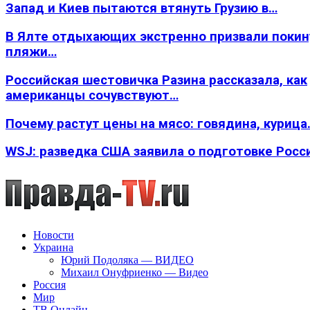
Запад и Киев пытаются втянуть Грузию в…
В Ялте отдыхающих экстренно призвали покин
пляжи…
Российская шестовичка Разина рассказала, как
американцы сочувствуют…
Почему растут цены на мясо: говядина, курица
WSJ: разведка США заявила о подготовке Росс
Новости
Украина
Юрий Подоляка — ВИДЕО
Михаил Онуфриенко — Видео
Россия
Мир
ТВ Онлайн