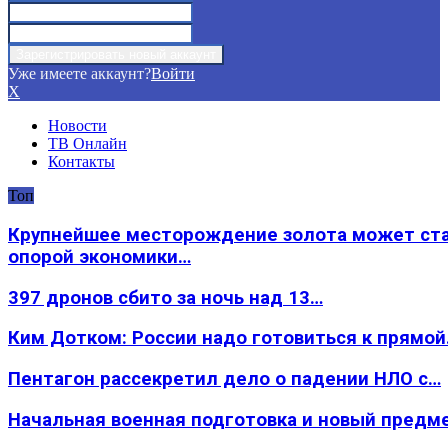
Уже имеете аккаунт?
Войти
X
Новости
ТВ Онлайн
Контакты
Топ
Крупнейшее месторождение золота может ст
опорой экономики…
397 дронов сбито за ночь над 13…
Ким Дотком: России надо готовиться к прямо
Пентагон рассекретил дело о падении НЛО с…
Начальная военная подготовка и новый предм