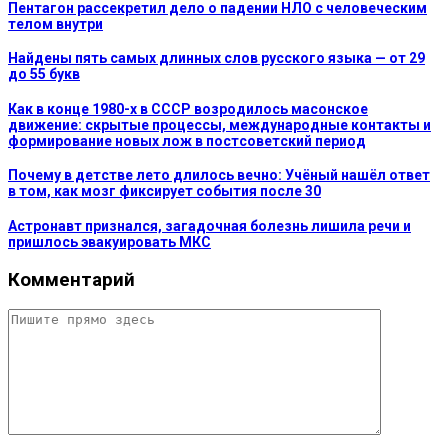
Пентагон рассекретил дело о падении НЛО с человеческим
телом внутри
Найдены пять самых длинных слов русского языка — от 29
до 55 букв
Как в конце 1980-х в СССР возродилось масонское
движение: скрытые процессы, международные контакты и
формирование новых лож в постсоветский период
Почему в детстве лето длилось вечно: Учёный нашёл ответ
в том, как мозг фиксирует события после 30
Астронавт признался, загадочная болезнь лишила речи и
пришлось эвакуировать МКС
Комментарий