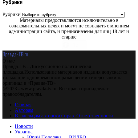
Рубрики
Рубрики
Материалы предоставляются исключительно в
ознакомительных целях и могут не совпадать с мнением
администрации сайта, и предназначены для лиц 18 лет и
старше
Правда-ТВ.ru
О нас
Правда-ТВ - Дискуссионно политическая
площадка.Использование материалов издания допускается
только при одновременном размещении гиперссылки на
оригинал в «Правда-ТВ»
@2023 - www.pravda-tv.ru. Все права принадлежат
правообладателям.
Главная
Авторам
Владельцам авторских прав. Ответственности.
Новости
Украина
Юрий Подоляка — ВИДЕО