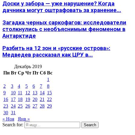
Доски у забора — уже нарушение? Когда
дачника могут оштрафовать за хранение...
Загадка черных саркофагов: исследователи
столкнулись с необъяснимым феноменом в
Антарктиде
Разбить на 12 зон и «русские острова»:
Медведев рассказал как ЦРУ в...
Декабрь 2019
Пн
Вт
Ср
Чт
Пт
Сб
Вс
1
2
3
4
5
6
7
8
9
10
11
12
13
14
15
16
17
18
19
20
21
22
23
24
25
26
27
28
29
30
31
« Ноя
Янв »
Search for:
Search