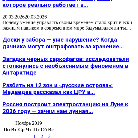
которое реально работает в...
20.03.2026
20.03.2026
Почему умение управлять своим временем стало критически
важным навыком в современном мире Задумывался ли ты,...
Доски у забора — уже нарушение? Когда
дачника могут оштрафовать за хранение...
Загадка черных саркофагов: исследователи
столкнулись с необъяснимым феноменом в
Антарктиде
Разбить на 12 зон и «русские острова»:
Медведев рассказал как ЦРУ в...
Россия построит электростанцию на Луне к
2036 году — зачем нам лунная...
Ноябрь 2019
Пн
Вт
Ср
Чт
Пт
Сб
Вс
1
2
3