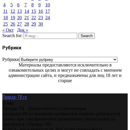
4
5
6
7
8
9
10
11
12
13
14
15
16
17
18
19
20
21
22
23
24
25
26
27
28
29
30
« Окт
Дек »
Search for:
Search
Рубрики
Рубрики
Материалы предоставляются исключительно в
ознакомительных целях и могут не совпадать с мнением
администрации сайта, и предназначены для лиц 18 лет и
старше
Правда-ТВ.ru
О нас
Правда-ТВ - Дискуссионно политическая
площадка.Использование материалов издания допускается
только при одновременном размещении гиперссылки на
оригинал в «Правда-ТВ»
@2023 - www.pravda-tv.ru. Все права принадлежат