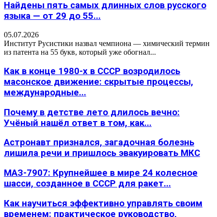
Найдены пять самых длинных слов русского
языка — от 29 до 55...
05.07.2026
Институт Русистики назвал чемпиона — химический термин
из патента на 55 букв, который уже обогнал...
Как в конце 1980-х в СССР возродилось
масонское движение: скрытые процессы,
международные...
Почему в детстве лето длилось вечно:
Учёный нашёл ответ в том, как...
Астронавт признался, загадочная болезнь
лишила речи и пришлось эвакуировать МКС
МАЗ-7907: Крупнейшее в мире 24 колесное
шасси, созданное в СССР для ракет...
Как научиться эффективно управлять своим
временем: практическое руководство,