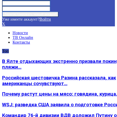
Уже имеете аккаунт?
Войти
X
Новости
ТВ Онлайн
Контакты
Топ
В Ялте отдыхающих экстренно призвали покин
пляжи…
Российская шестовичка Разина рассказала, как
американцы сочувствуют…
Почему растут цены на мясо: говядина, курица
WSJ: разведка США заявила о подготовке Росс
Командир 76-й дивизии ВДВ доложил Путину 