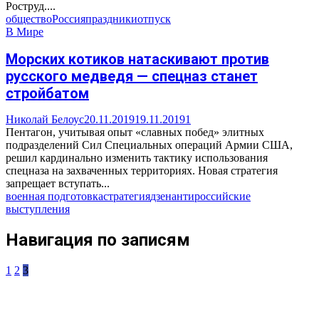
Роструд....
общество
Россия
праздники
отпуск
В Мире
Морских котиков натаскивают против
русского медведя — спецназ станет
стройбатом
Николай Белоус
20.11.2019
19.11.2019
1
Пентагон, учитывая опыт «славных побед» элитных
подразделений Сил Специальных операций Армии США,
решил кардинально изменить тактику использования
спецназа на захваченных территориях. Новая стратегия
запрещает вступать...
военная подготовка
стратегия
дзен
антироссийские
выступления
Навигация по записям
1
2
3