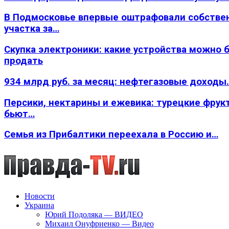
В Подмосковье впервые оштрафовали собстве
участка за…
Скупка электроники: какие устройства можно 
продать
934 млрд руб. за месяц: нефтегазовые доходы
Персики, нектарины и ежевика: турецкие фрук
бьют…
Семья из Прибалтики переехала в Россию и…
Новости
Украина
Юрий Подоляка — ВИДЕО
Михаил Онуфриенко — Видео